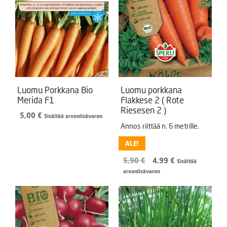
Luomu Porkkana Bio
Luomu porkkana
Merida F1
Flakkese 2 ( Rote
Riesesen 2 )
5,00
€
Sisältää arvonlisäveron
Annos riittää n. 6 metrille.
ALE!
Alkuperäinen
Nykyinen
5,90
€
4,99
€
Sisältää
hinta
hinta
arvonlisäveron
oli:
on:
5,90 €.
4,99 €.