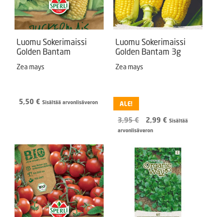
Luomu Sokerimaissi
Luomu Sokerimaissi
Golden Bantam
Golden Bantam 3g
Zea mays
Zea mays
5,50
€
Sisältää arvonlisäveron
ALE!
Alkuperäinen
Nykyinen
3,95
€
2,99
€
Sisältää
hinta
hinta
arvonlisäveron
oli:
on:
3,95 €.
2,99 €.