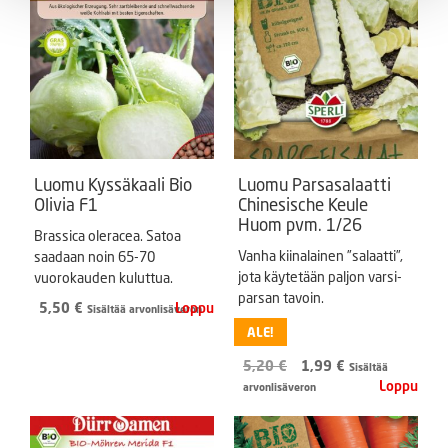
Luomu Kyssäkaali Bio
Luomu Parsasalaatti
Olivia F1
Chinesische Keule
Huom pvm. 1/26
Brassica oleracea. Satoa
Vanha kiinalainen ”salaatti”,
saadaan noin 65-70
jota käytetään paljon varsi-
vuorokauden kuluttua.
parsan tavoin.
5,50
€
Sisältää arvonlisäveron
ALE!
Alkuperäinen
Nykyinen
5,20
€
1,99
€
Sisältää
hinta
hinta
arvonlisäveron
oli:
on:
5,20 €.
1,99 €.