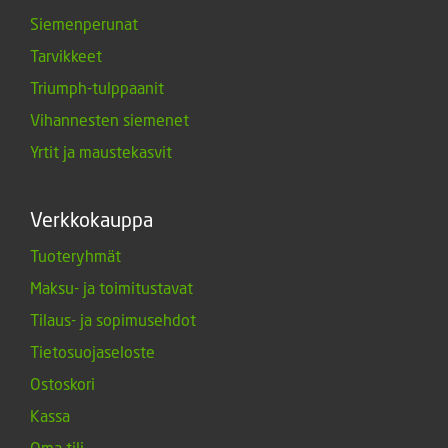
Siemenperunat
Tarvikkeet
Triumph-tulppaanit
Vihannesten siemenet
Yrtit ja maustekasvit
Verkkokauppa
Tuoteryhmät
Maksu- ja toimitustavat
Tilaus- ja sopimusehdot
Tietosuojaseloste
Ostoskori
Kassa
Oma tili