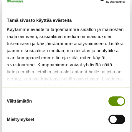
4,99
€
Sisältää arvonlisäveron
ALE!
Alkuperäinen
Nykyinen
5,90
€
4,90
€
Sisältää
Tämä sivusto käyttää evästeitä
hinta
hinta
arvonlisäveron
oli:
on:
Käytämme evästeitä tarjoamamme sisällön ja mainosten
5,90 €.
4,90 €.
räätälöimiseen, sosiaalisen median ominaisuuksien
tukemiseen ja kävijämäärämme analysoimiseen. Lisäksi
jaamme sosiaalisen median, mainosalan ja analytiikka-
alan kumppaneillemme tietoja siitä, miten käytät
sivustoamme. Kumppanimme voivat yhdistää näitä
tietoja muihin tietoihin, joita olet antanut heille tai joita on
kerätty, kun olet käyttänyt heidän palvelujaan. Lisätietoa
käyttämistämme evästeistä
Lipstikka (luomu, noin
100 s)
Luomu ’Negro Cine’
Suostumuksen
maissi
Välttämätön
valinta
Levisticum officinale
Zea mays
annos n. 100 s
Mieltymykset
3,75
€
Sisältää arvonlisäveron
6,90
€
Sisältää arvonlisäveron