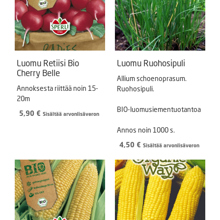
Luomu Retiisi Bio
Luomu Ruohosipuli
Cherry Belle
Allium schoenoprasum.
Annoksesta riittää noin 15-
Ruohosipuli.
20m
BIO-luomusiementuotantoa
5,90
€
Sisältää arvonlisäveron
Annos noin 1000 s.
4,50
€
Sisältää arvonlisäveron