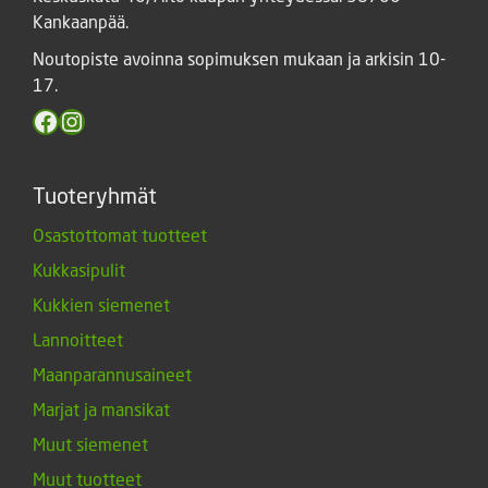
Kankaanpää.
Noutopiste avoinna sopimuksen mukaan ja arkisin 10-
17.
Facebook
Instagram
Tuoteryhmät
Osastottomat tuotteet
Kukkasipulit
Kukkien siemenet
Lannoitteet
Maanparannusaineet
Marjat ja mansikat
Muut siemenet
Muut tuotteet