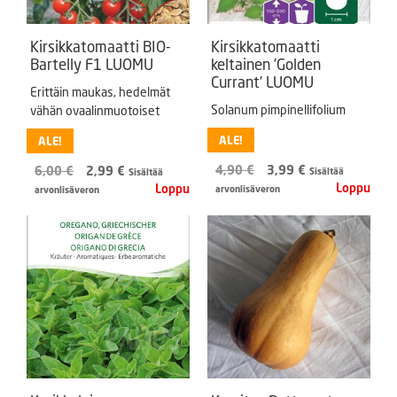
Kirsikkatomaatti BIO-
Kirsikkatomaatti
Bartelly F1 LUOMU
keltainen ’Golden
Currant’ LUOMU
Erittäin maukas, hedelmät
Solanum pimpinellifolium
vähän ovaalinmuotoiset
ALE!
ALE!
Alkuperäinen
Nykyinen
Alkuperäinen
Nykyinen
4,90
€
3,99
€
6,00
€
2,99
€
Sisältää
Sisältää
hinta
hinta
hinta
hinta
arvonlisäveron
arvonlisäveron
oli:
on:
oli:
on:
4,90 €.
3,99 €.
6,00 €.
2,99 €.