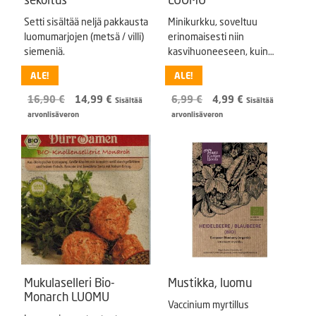
Setti sisältää neljä pakkausta
Minikurkku, soveltuu
luomumarjojen (metsä / villi)
erinomaisesti niin
siemeniä.
kasvihuoneeseen, kuin
sisälle ”ikkunakurkuksi” tai
ALE!
ALE!
kurkkuverhoksi. F1-
hybridisiemen.
Alkuperäinen
Nykyinen
Alkuperäinen
Nykyinen
16,90
€
14,99
€
6,99
€
4,99
€
Sisältää
Sisältää
hinta
hinta
hinta
hinta
arvonlisäveron
arvonlisäveron
oli:
on:
oli:
on:
16,90 €.
14,99 €.
6,99 €.
4,99 €.
Mukulaselleri Bio-
Mustikka, luomu
Monarch LUOMU
Vaccinium myrtillus