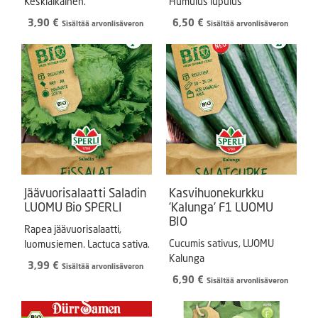
Keskiaikainen.
Humulus lupulus
3,90
€
6,50
€
Sisältää arvonlisäveron
Sisältää arvonlisäveron
Jäävuorisalaatti Saladin
Kasvihuonekurkku
LUOMU Bio SPERLI
’Kalunga’ F1 LUOMU
BIO
Rapea jäävuorisalaatti,
Cucumis sativus, LUOMU
luomusiemen. Lactuca sativa.
Kalunga
3,99
€
Sisältää arvonlisäveron
6,90
€
Sisältää arvonlisäveron