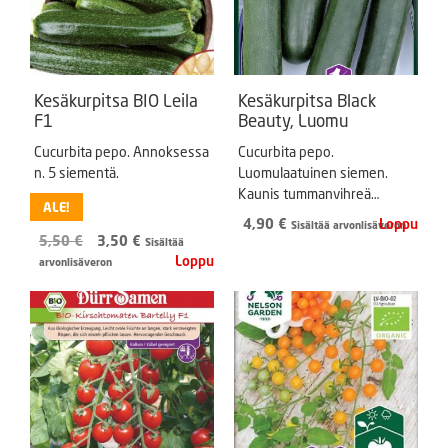
Kesäkurpitsa BIO Leila
Kesäkurpitsa Black
F1
Beauty, Luomu
Cucurbita pepo. Annoksessa
Cucurbita pepo.
n. 5 siementä.
Luomulaatuinen siemen.
Kaunis tummanvihreä
ALE!
kesäkurpitsa, joka tuottaa
4,90
€
Sisältää arvonlisäveron
runsaan sadon. Käytetään
Alkuperäinen
Nykyinen
5,50
€
3,50
€
Sisältää
tuoreena kurkun tavoin tai
hinta
hinta
arvonlisäveron
kypsennettynä.
oli:
on:
5,50 €.
3,50 €.