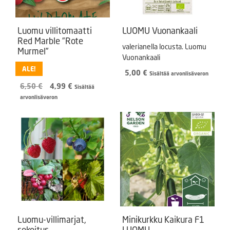
Luomu villitomaatti
LUOMU Vuonankaali
Red Marble ”Rote
valerianella locusta. Luomu
Murmel”
Vuonankaali
ALE!
5,00
€
Sisältää arvonlisäveron
Alkuperäinen
Nykyinen
6,50
€
4,99
€
Sisältää
hinta
hinta
arvonlisäveron
oli:
on:
6,50 €.
4,99 €.
Luomu-villimarjat,
Minikurkku Kaikura F1
sekoitus
LUOMU