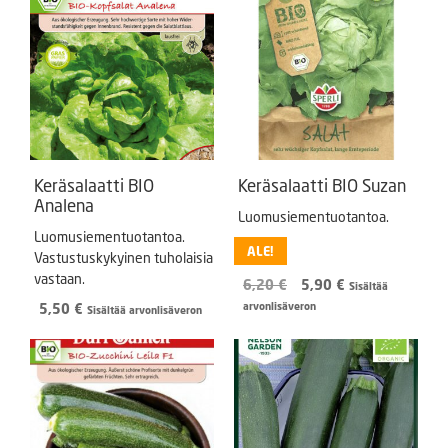
Keräsalaatti BIO
Keräsalaatti BIO Suzan
Analena
Luomusiementuotantoa.
Luomusiementuotantoa.
ALE!
Vastustuskykyinen tuholaisia
vastaan.
Alkuperäinen
Nykyinen
6,20
€
5,90
€
Sisältää
hinta
hinta
5,50
€
arvonlisäveron
Sisältää arvonlisäveron
oli:
on:
6,20 €.
5,90 €.