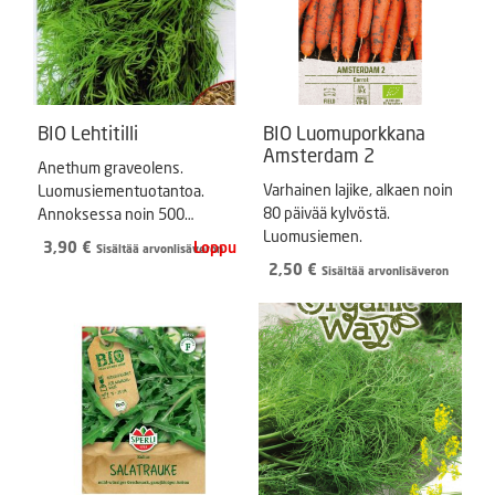
BIO Lehtitilli
BIO Luomuporkkana
Amsterdam 2
Anethum graveolens.
Varhainen lajike, alkaen noin
Luomusiementuotantoa.
80 päivää kylvöstä.
Annoksessa noin 500
Luomusiemen.
siementä.
3,90
€
Sisältää arvonlisäveron
2,50
€
Sisältää arvonlisäveron