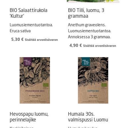
BIO Salaattirukola
BIO Tilli, luomu, 3
’Kultur’
grammaa
Luomusiementuotantoa.
Anethum graveolens.
Eruca sativa
Luomusiementuotantoa.
Annoksessa 3 grammaa.
5,30
€
Sisältää arvonlisäveron
4,90
€
Sisältää arvonlisäveron
Hevospapu luomu,
Humala 30s.
perinnelajike
valmispussi Luomu