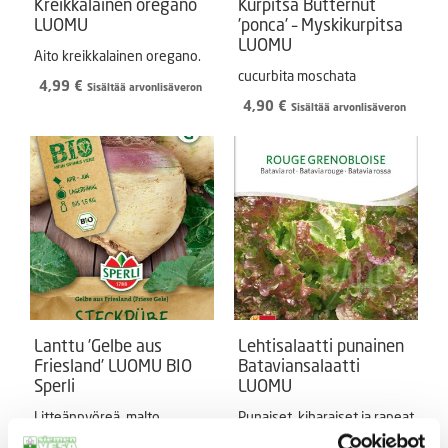
Kreikkalainen oregano
Kurpitsa Butternut
LUOMU
’ponca’ – Myskikurpitsa
LUOMU
Aito kreikkalainen oregano.
cucurbita moschata
4,99
€
Sisältää arvonlisäveron
4,90
€
Sisältää arvonlisäveron
Lanttu ’Gelbe aus
Lehtisalaatti punainen
Friesland’ LUOMU BIO
Bataviansalaatti
Sperli
LUOMU
Litteänpyöreä, malto
Punaiset, kiharaiset ja rapeat
vaaleankeltainen.
lehdet.