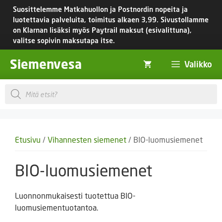
Siirry
Suosittelemme Matkahuollon ja Postnordin nopeita ja
sisältöön
luotettavia palveluita, toimitus
alkaen 3,99.
Sivustollamme
on Klarnan lisäksi myös Paytrail maksut (esivalittuna),
valitse sopivin maksutapa itse.
Siemenvesa
Valikko
Products
search
Etusivu
/
Vihannesten siemenet
/ BIO-luomusiemenet
BIO-luomusiemenet
Luonnonmukaisesti tuotettua BIO-
luomusiementuotantoa.