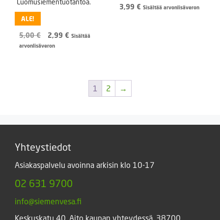
Luomusiementuotantoa.
3,99
€
Sisältää arvonlisäveron
ALE!
Alkuperäinen
Nykyinen
5,00
€
2,99
€
Sisältää
hinta
hinta
arvonlisäveron
oli:
on:
5,00 €.
2,99 €.
1
2
→
Yhteystiedot
Asiakaspalvelu avoinna arkisin klo 10-17
02 631 9700
info@siemenvesa.fi
Keskuskatu 40, Aito kaupan yhteydessä. 38700