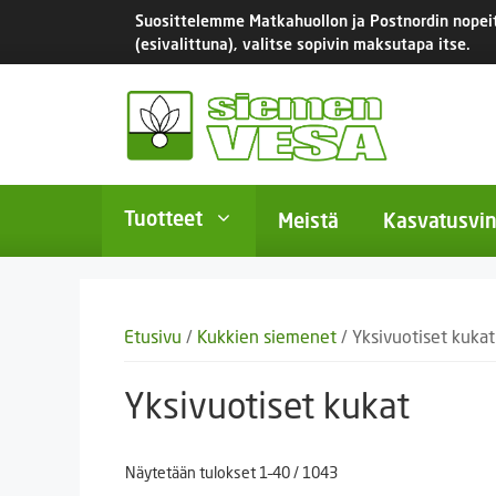
Siirry
Suosittelemme Matkahuollon ja Postnordin nopeita
sisältöön
(esivalittuna), valitse sopivin maksutapa itse.
Tuotteet
Meistä
Kasvatusvin
BIO-luomusiemenet
Yksivu
Etusivu
/
Kukkien siemenet
/ Yksivuotiset kukat
Tomaatit
Monivu
Salaatit
Kaksiv
Yksivuotiset kukat
Istukassipulit
Kukkas
Näytetään tulokset 1–40 / 1043