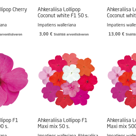
llipop Cherry
Ahkeraliisa Lollipop
Ahkeraliisa L
Coconut white F1 50 s.
Coconut whit
iana
Impatiens walleriana
Impatiens walle
3,00
€
13,00
€
 arvonlisäveron
Sisältää arvonlisäveron
Sisält
llipop F1
Ahkeraliisa Lollipop F1
Ahkeraliisa L
0 s.
Maxi mix 50 s.
Maxi mix 500
iana
Impatiens walleriana. Ahkeraliisa
Impatiens walle