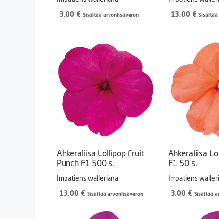
3,00
€
13,00
€
Sisältää arvonlisäveron
Sisältää
Ahkeraliisa Lollipop Fruit
Ahkeraliisa Lo
Punch F1 500 s.
F1 50 s.
Impatiens walleriana
Impatiens waller
13,00
€
3,00
€
Sisältää arvonlisäveron
Sisältää a