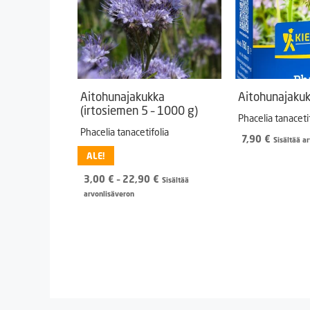
Aitohunajakukka
Aitohunajakuk
(irtosiemen 5 – 1000 g)
Phacelia tanaceti
Phacelia tanacetifolia
7,90
€
Sisältää a
ALE!
Hintaluokka:
3,00
€
–
22,90
€
Sisältää
3,00 €
arvonlisäveron
-
22,90 €