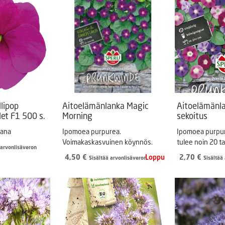
llipop
Aitoelämänlanka Magic
Aitoelämänl
let F1 500 s.
Morning
sekoitus
iana
Ipomoea purpurea.
Ipomoea purpu
Voimakaskasvuinen köynnös.
tulee noin 20 ta
 arvonlisäveron
4,50
€
2,70
€
Sisältää arvonlisäveron
Sisältää