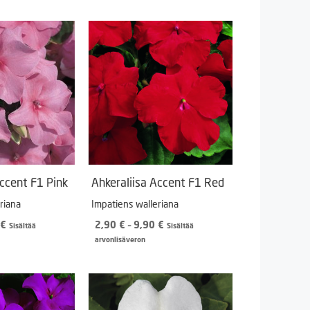
Accent F1 Pink
Ahkeraliisa Accent F1 Red
riana
Impatiens walleriana
Hintaluokka:
Hintaluokka:
€
2,90
€
–
9,90
€
Sisältää
Sisältää
2,90 €
2,90 €
arvonlisäveron
-
-
9,90 €
9,90 €