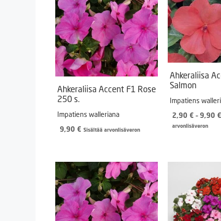
Ahkeraliisa A
Salmon
Ahkeraliisa Accent F1 Rose
250 s.
Impatiens waller
Impatiens walleriana
2,90
€
–
9,90
arvonlisäveron
9,90
€
Sisältää arvonlisäveron