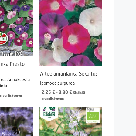
anka Presto
Aitoelämänlanka Sekoitus
rea. Annoksesta
Ipomoea purpurea
inta.
Hintaluokka:
2,25
€
–
8,90
€
Sisältää
 arvonlisäveron
2,25 €
arvonlisäveron
-
8,90 €