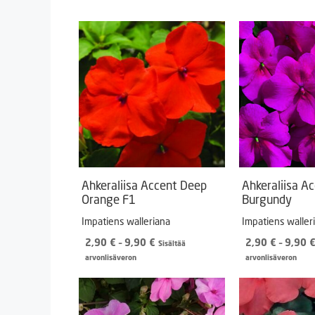
Ahkeraliisa Accent Deep
Ahkeraliisa A
Orange F1
Burgundy
Impatiens walleriana
Impatiens waller
Hintaluokka:
2,90
€
–
9,90
€
2,90
€
–
9,90
Sisältää
2,90 €
arvonlisäveron
arvonlisäveron
-
9,90 €