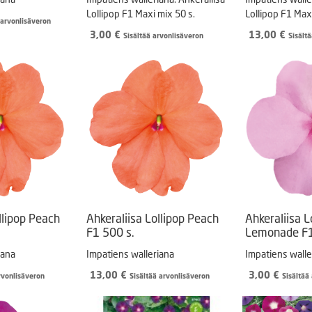
Lollipop F1 Maxi mix 50 s.
Lollipop F1 Max
 arvonlisäveron
3,00
€
13,00
€
Sisältää arvonlisäveron
Sisält
llipop Peach
Ahkeraliisa Lollipop Peach
Ahkeraliisa L
F1 500 s.
Lemonade F1
iana
Impatiens walleriana
Impatiens walle
13,00
€
3,00
€
rvonlisäveron
Sisältää arvonlisäveron
Sisältää