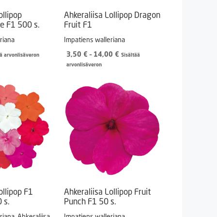
ollipop
Ahkeraliisa Lollipop Dragon
e F1 500 s.
Fruit F1
riana
Impatiens walleriana
Hintaluokka:
3,50
€
–
14,00
€
ää arvonlisäveron
Sisältää
3,50 €
arvonlisäveron
-
14,00 €
ollipop F1
Ahkeraliisa Lollipop Fruit
 s.
Punch F1 50 s.
riana. Ahkeraliisa
Impatiens walleriana