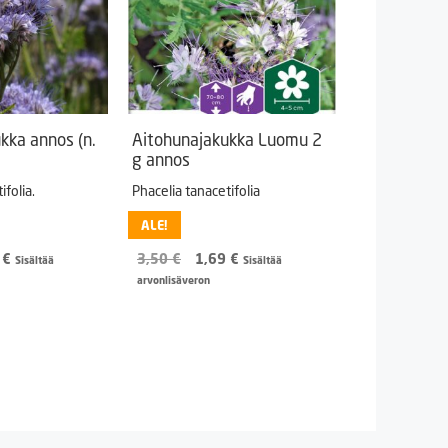
kka annos (n.
Aitohunajakukka Luomu 2
g annos
ifolia.
Phacelia tanacetifolia
ALE!
peräinen
Nykyinen
Alkuperäinen
Nykyinen
9
€
3,50
€
1,69
€
Sisältää
Sisältää
hinta
hinta
hinta
arvonlisäveron
on:
oli:
on:
 €.
1,49 €.
3,50 €.
1,69 €.