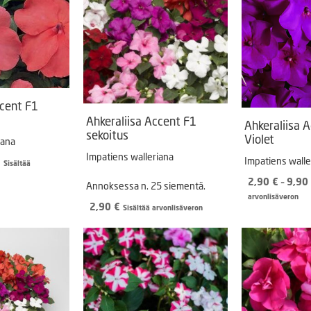
ccent F1
Ahkeraliisa Accent F1
Ahkeraliisa 
sekoitus
Violet
iana
Impatiens walleriana
Impatiens walle
Hintaluokka:
€
Sisältää
2,90 €
2,90
€
–
9,90
Annoksessa n. 25 siementä.
-
arvonlisäveron
9,90 €
2,90
€
Sisältää arvonlisäveron