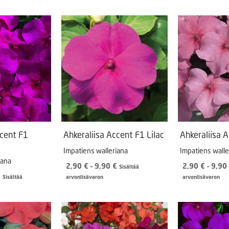
Puutarhatyökalut
Askartelutarvikkeet
ccent F1
Ahkeraliisa Accent F1 Lilac
Ahkeraliisa 
Impatiens walleriana
Impatiens walle
iana
Hintaluokka:
2,90
€
–
9,90
€
2,90
€
–
9,90
Sisältää
Hintaluokka:
2,90 €
€
Sisältää
arvonlisäveron
arvonlisäveron
2,90 €
-
-
9,90 €
9,90 €