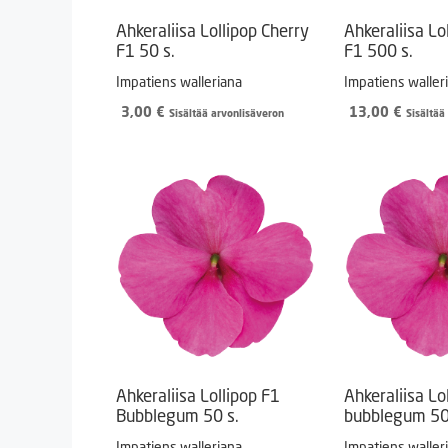
Ahkeraliisa Lollipop Cherry
Ahkeraliisa Lo
F1 50 s.
F1 500 s.
Impatiens walleriana
Impatiens waller
3,00
€
13,00
€
Sisältää arvonlisäveron
Sisältää
Ahkeraliisa Lollipop F1
Ahkeraliisa Lo
Bubblegum 50 s.
bubblegum 50
Impatiens walleriana
Impatiens waller