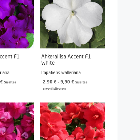
Accent F1
Ahkeraliisa Accent F1
White
riana
Impatiens walleriana
Hintaluokka:
Hintaluokka:
€
2,90
€
–
9,90
€
Sisältää
Sisältää
2,90 €
2,90 €
arvonlisäveron
-
-
9,90 €
9,90 €