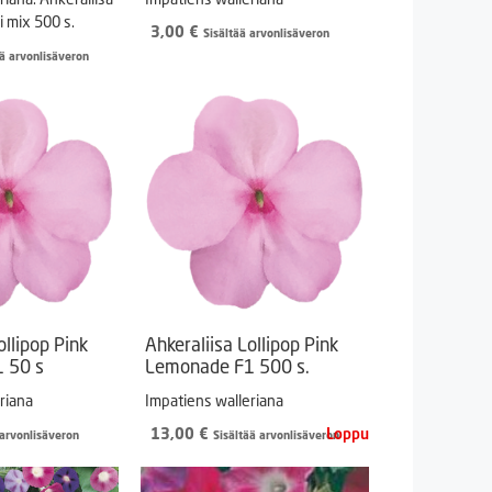
i mix 500 s.
3,00
€
Sisältää arvonlisäveron
ää arvonlisäveron
ollipop Pink
Ahkeraliisa Lollipop Pink
 50 s
Lemonade F1 500 s.
riana
Impatiens walleriana
13,00
€
 arvonlisäveron
Sisältää arvonlisäveron