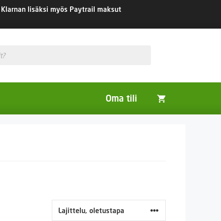
Klarnan lisäksi myös Paytrail maksut
Oma tili
Huonekasvit
Nurmikon siemenet
Viherlannoitus- ja maisemointikasvit