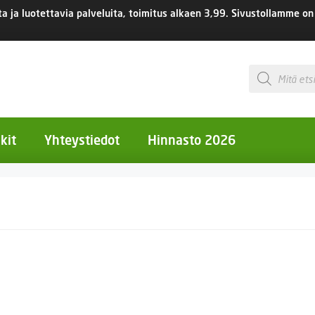
 ja luotettavia palveluita, toimitus
alkaen 3,99.
Sivustollamme on 
Products
search
kit
Yhteystiedot
Hinnasto 2026
otiset kukat
otiset kukat
uotiset kukat
eokset
Ruukut