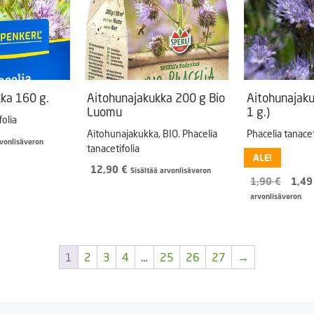
ka 160 g.
Aitohunajakukka 200 g Bio
Aitohunajaku
Luomu
1 g.)
folia
Aitohunajakukka, BIO.
Phacelia
Phacelia tanacet
rvonlisäveron
tanacetifolia
ALE!
12,90
€
Sisältää arvonlisäveron
Alku
1,90
€
1,4
hinta
arvonlisäveron
oli:
1,90
1
2
3
4
…
25
26
27
→