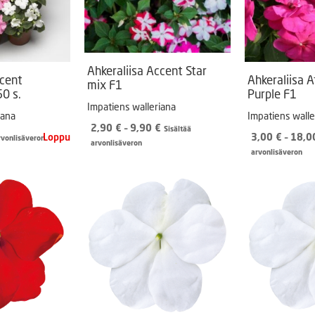
Ahkeraliisa Accent Star
ccent
Ahkeraliisa 
mix F1
50 s.
Purple F1
Impatiens walleriana
iana
Impatiens walle
Hintaluokka:
2,90
€
–
9,90
€
Sisältää
3,00
€
–
18,
rvonlisäveron
2,90 €
arvonlisäveron
arvonlisäveron
-
9,90 €