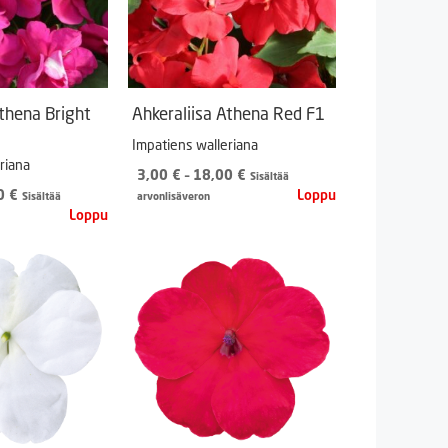
Athena Bright
Ahkeraliisa Athena Red F1
Impatiens walleriana
riana
Hintaluokka:
3,00
€
–
18,00
€
Sisältää
Hintaluokka:
3,00 €
00
€
Sisältää
arvonlisäveron
3,00 €
-
-
18,00 €
18,00 €