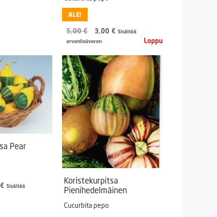
-
8,00 €
ALE!
Alkuperäinen
Nykyinen
5,00
€
3,00
€
Sisältää
hinta
hinta
arvonlisäveron
oli:
on:
5,00 €.
3,00 €.
tsa Pear
Koristekurpitsa
Hintaluokka:
€
Sisältää
Pienihedelmäinen
1,55 €
-
Cucurbita pepo
6,60 €