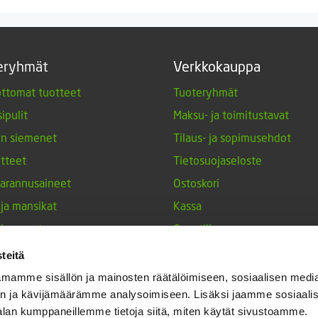
7,00 €
eryhmät
Verkkokauppa
ttomat tuotteet
Tuoteryhmät
ipulit
Maksu- ja toimitustavat
en siemenet
Tilaus- ja sopimusehdot
tteet
Tietosuojaseloste
arannusaineet
Ostoskori
 ja mansikat
Kassa
siemenet
Oma tili
tuotteet
Tilauksen peruutuspyyntö
teitä
nperunat
mamme sisällön ja mainosten räätälöimiseen, sosiaalisen medi
n ja kävijämäärämme analysoimiseen. Lisäksi jaamme sosiaali
keet
alan kumppaneillemme tietoja siitä, miten käytät sivustoamme.