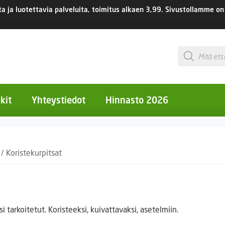
 ja luotettavia palveluita, toimitus
alkaen 3,99.
Sivustollamme on 
Products
search
kit
Yhteystiedot
Hinnasto 2026
otiset kukat
/ Koristekurpitsat
otiset kukat
uotiset kukat
eokset
si tarkoitetut. Koristeeksi, kuivattavaksi, asetelmiin.
Ruukut