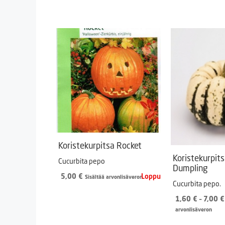
Koristekurpitsa Rocket
Koristekurpit
Cucurbita pepo
Dumpling
5,00
€
Sisältää arvonlisäveron
Cucurbita pepo.
1,60
€
–
7,00
€
arvonlisäveron