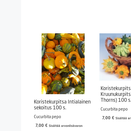
15,00 €
Koristekurpit
Kruunukurpits
Thorns) 100 s
Koristekurpitsa Intialainen
sekoitus 100 s.
Cucurbita pepo
Cucurbita pepo
7,00
€
Sisältää a
7,00
€
Sisältää arvonlisäveron