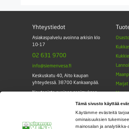
Yhteystiedot
Tuot
Asiakaspalvelu avoinna arkisin klo
Osasto
10-17
Kukkas
02 631 9700
Kukki
Lannoi
info@siemenvesa.fi
Maanp
Keskuskatu 40, Aito kaupan
yhteydessä. 38700 Kankaanpää.
Marjat
Noutopiste avoinna sopimuksen
Muut 
mukaan ja arkisin 10-17.
Muut 
Tämä sivusto käyttää eväs
Facebook
Instagram
Sieme
Käytämme evästeitä tarjoa
ominaisuuksien tukemisee
Tarvik
mainosalan ja analytiikka-