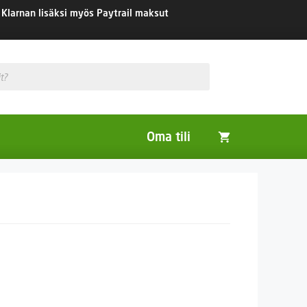
Klarnan lisäksi myös Paytrail maksut
Oma tili
Huonekasvit
Nurmikon siemenet
Viherlannoitus- ja maisemointikasvit