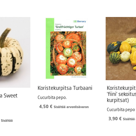
Koristekurpitsa Turbaani
Koristekurpi
’fiini’ sekoit
sa Sweet
Cucurbita pepo.
kurpitsat)
4,50
€
Sisältää arvonlisäveron
Cucurbita pepo
3,90
€
Sisältää
Hintaluokka:
Sisältää
1,60 €
-