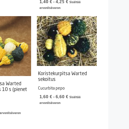
Hintaluokka:
1,40
€
–
4,25
€
Sisältää
1,40 €
arvonlisäveron
-
4,25 €
Koristekurpitsa Warted
sekoitus
tsa Warted
Cucurbita pepo
us 10 s (pienet
Hintaluokka:
1,60
€
–
6,60
€
Sisältää
1,60 €
arvonlisäveron
-
 arvonlisäveron
6,60 €