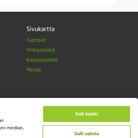
Sivukartta
Tuotteet
Yhteystiedot
Kasvatusvinkit
Meistä
Salli kaikki
an
sen median,
Salli valinta