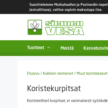
Siirry
Suosittelemme Matkahuollon ja Postnordin nopeita
sisältöön
(esivalittuna), valitse sopivin maksutapa itse.
Tuotteet
Meistä
Kasvatusvin
BIO-luomusiemenet
Yksivu
Etusivu
/
Kukkien siemenet
/
Muut koristekasvit
Tomaatit
Monivu
Salaatit
Kaksiv
Koristekurpitsat
Istukassipulit
Kukkas
Koristeelliset kurpitsat, ei varsinaisesti syötäväk