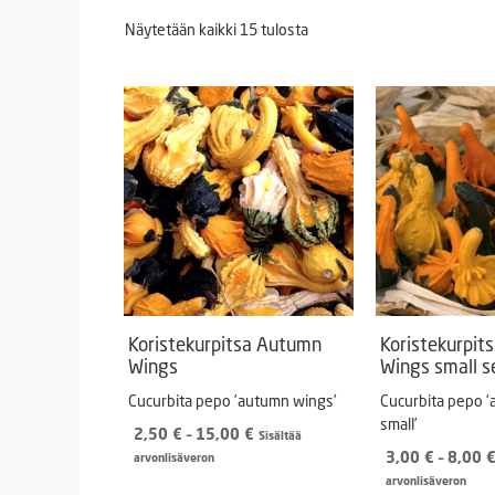
Näytetään kaikki 15 tulosta
Koristekurpitsa Autumn
Koristekurpit
Wings
Wings small s
Cucurbita pepo ’autumn wings’
Cucurbita pepo 
small’
Hintaluokka:
2,50
€
–
15,00
€
Sisältää
2,50 €
3,00
€
–
8,00
arvonlisäveron
-
arvonlisäveron