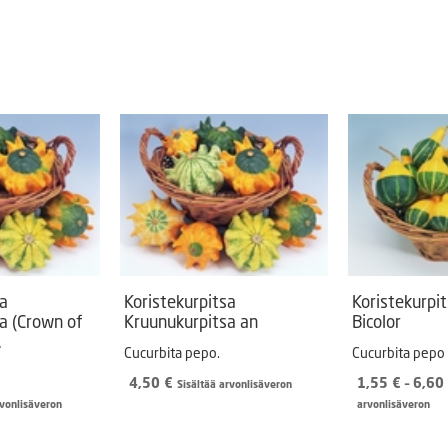
-
8,00 €
sa
Koristekurpitsa
Koristekurpi
a (Crown of
Kruunukurpitsa an
Bicolor
.
Cucurbita pepo.
Cucurbita pepo
4,50
€
1,55
€
–
6,60
Sisältää arvonlisäveron
rvonlisäveron
arvonlisäveron