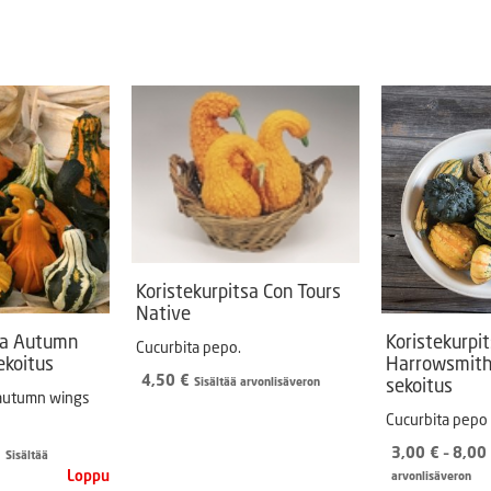
Puutarhatyökalut
Askartelutarvikkeet
Koristekurpitsa Con Tours
Native
sa Autumn
Koristekurpi
Cucurbita pepo.
ekoitus
Harrowsmith
4,50
€
sekoitus
Sisältää arvonlisäveron
’autumn wings
Cucurbita pepo
Hintaluokka:
3,00
€
–
8,00
€
Sisältää
3,00 €
arvonlisäveron