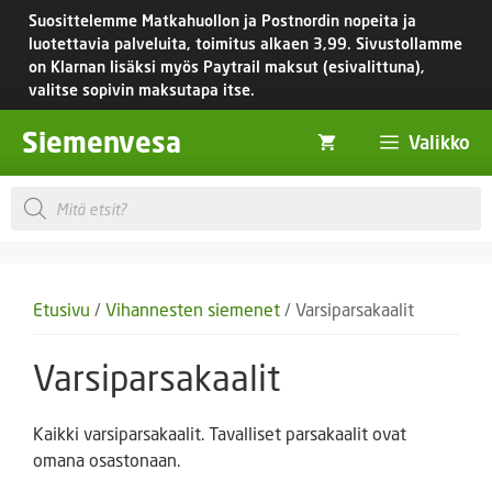
Siirry
Suosittelemme Matkahuollon ja Postnordin nopeita ja
sisältöön
luotettavia palveluita, toimitus
alkaen 3,99.
Sivustollamme
on Klarnan lisäksi myös Paytrail maksut (esivalittuna),
valitse sopivin maksutapa itse.
Siemenvesa
Valikko
Products
search
Etusivu
/
Vihannesten siemenet
/ Varsiparsakaalit
Varsiparsakaalit
Kaikki varsiparsakaalit. Tavalliset parsakaalit ovat
omana osastonaan.