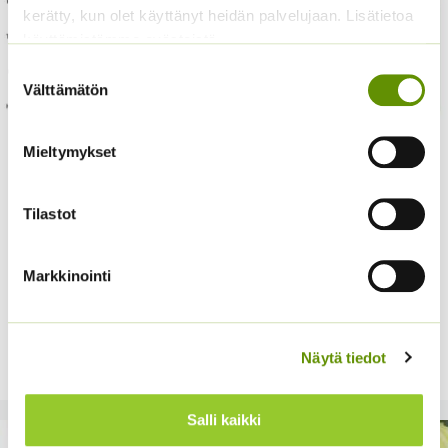
kerätty, kun olet käyttänyt heidän palvelujaan. Lisätietoa
käyttämistämme evästeistä
Suostumuksen
Välttämätön
valinta
Mieltymykset
Kukkien kylvökalenteri
Tilastot
17.10.2021
Markkinointi
Ohessa kylvökalenterimme josta on helppo tarkistaa
milloin mitäkin kasvia kannattaa laittaa kasvamaan!
Ohessa kylvökalenterimme josta on helppo tarkistaa
milloin mitäkin …
Lue lisää
Näytä tiedot
Salli kaikki