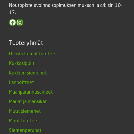
Noutopiste avoinna sopimuksen mukaan ja arkisin 10-
17.
Facebook
Instagram
Tuoteryhmät
Osastottomat tuotteet
Kukkasipulit
Kukkien siemenet
Lannoitteet
Maanparannusaineet
Marjat ja mansikat
Muut siemenet
Muut tuotteet
Siemenperunat