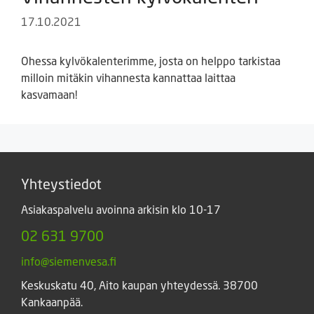
17.10.2021
Ohessa kylvökalenterimme, josta on helppo tarkistaa
milloin mitäkin vihannesta kannattaa laittaa
kasvamaan!
Yhteystiedot
Asiakaspalvelu avoinna arkisin klo 10-17
02 631 9700
info@siemenvesa.fi
Keskuskatu 40, Aito kaupan yhteydessä. 38700
Kankaanpää.