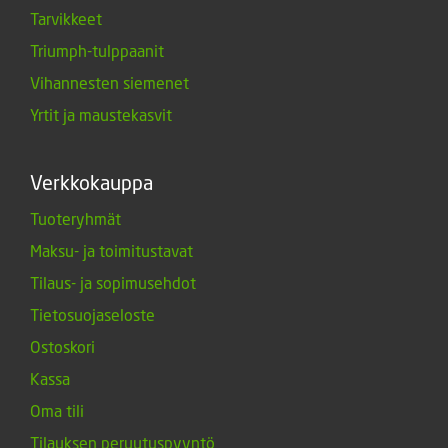
Tarvikkeet
Triumph-tulppaanit
Vihannesten siemenet
Yrtit ja maustekasvit
Verkkokauppa
Tuoteryhmät
Maksu- ja toimitustavat
Tilaus- ja sopimusehdot
Tietosuojaseloste
Ostoskori
Kassa
Oma tili
Tilauksen peruutuspyyntö