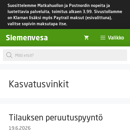
Siirry
Suosittelemme Matkahuollon ja Postnordin nopeita ja
sisältöön
luotettavia palveluita, toimitus
alkaen 3,99.
Sivustollamme
on Klarnan lisäksi myös Paytrail maksut (esivalittuna),
valitse sopivin maksutapa itse.
Siemenvesa
Valikko
Products
search
Kasvatusvinkit
Tilauksen peruutuspyyntö
19.6.2026