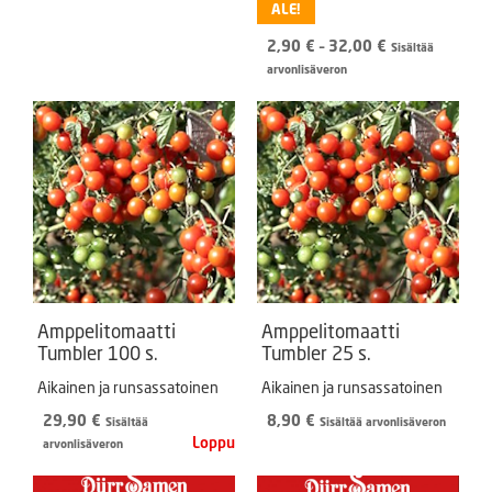
ALE!
Hintaluokka:
2,90
€
–
32,00
€
Sisältää
2,90 €
arvonlisäveron
-
32,00 €
Amppelitomaatti
Amppelitomaatti
Tumbler 100 s.
Tumbler 25 s.
Aikainen ja runsassatoinen
Aikainen ja runsassatoinen
29,90
€
8,90
€
Sisältää
Sisältää arvonlisäveron
arvonlisäveron