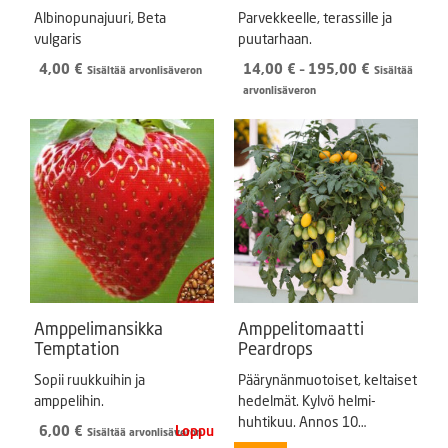
Albinopunajuuri, Beta
Parvekkeelle, terassille ja
vulgaris
puutarhaan.
Hintaluokka
4,00
€
14,00
€
–
195,00
€
Sisältää arvonlisäveron
Sisältää
14,00 €
arvonlisäveron
-
195,00 €
Amppelimansikka
Amppelitomaatti
Temptation
Peardrops
Sopii ruukkuihin ja
Päärynänmuotoiset, keltaiset
amppelihin.
hedelmät. Kylvö helmi-
huhtikuu. Annos 10
6,00
€
Sisältää arvonlisäveron
siementä.