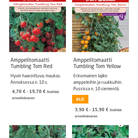
Amppelitomaatti
Amppelitomaatti
Tumbling Tom Red
Tumbling Tom Yellow
Hyvin haaroittuva, maukas.
Erinomainen lajike
Annoksessa n. 10 s.
amppeleihin ja ruukkuihin.
Pussissa n. 10 siementä.
Hintaluokka:
4,70
€
–
19,70
€
Sisältää
4,70 €
arvonlisäveron
ALE!
-
Hintaluokka:
19,70 €
3,90
€
–
15,90
€
Sisältää
3,90 €
arvonlisäveron
-
15,90 €