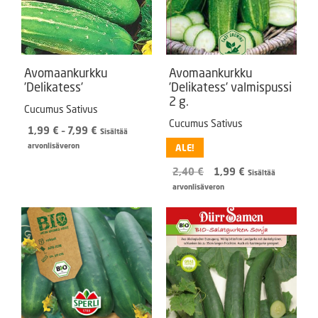
Avomaankurkku
Avomaankurkku
’Delikatess’
’Delikatess’ valmispussi
2 g.
Cucumus Sativus
Cucumus Sativus
Hintaluokka:
1,99
€
–
7,99
€
Sisältää
1,99 €
arvonlisäveron
ALE!
-
Alkuperäinen
Nykyinen
2,40
€
1,99
€
7,99 €
Sisältää
hinta
hinta
arvonlisäveron
oli:
on:
2,40 €.
1,99 €.