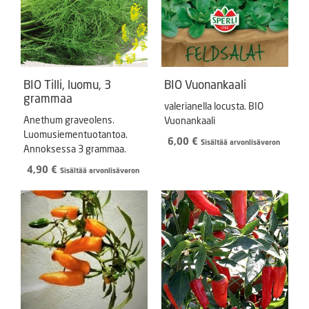
BIO Tilli, luomu, 3
BIO Vuonankaali
grammaa
valerianella locusta. BIO
Anethum graveolens.
Vuonankaali
Luomusiementuotantoa.
6,00
€
Sisältää arvonlisäveron
Annoksessa 3 grammaa.
4,90
€
Sisältää arvonlisäveron