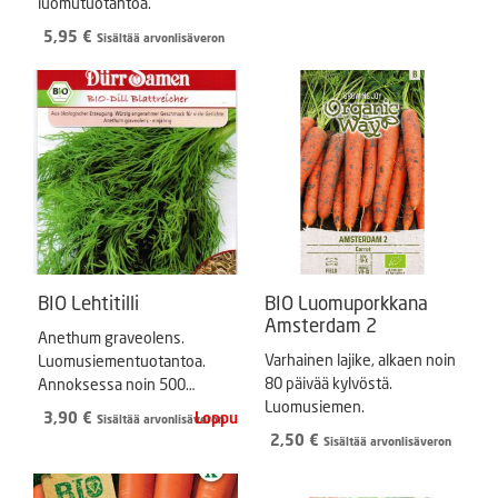
luomutuotantoa.
5,95
€
Sisältää arvonlisäveron
BIO Lehtitilli
BIO Luomuporkkana
Amsterdam 2
Anethum graveolens.
Varhainen lajike, alkaen noin
Luomusiementuotantoa.
80 päivää kylvöstä.
Annoksessa noin 500
Luomusiemen.
siementä.
3,90
€
Sisältää arvonlisäveron
2,50
€
Sisältää arvonlisäveron