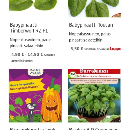
Babypinaatti
Babypinaatti Toucan
Timberwolf RZ F1
Nopeakasvuinen, paras
Nopeakasvuinen, paras
pinaatti salaateihin.
pinaatti salaateihin.
5,50
€
Sisältää arvonlisäveron
Hintaluokka:
4,90
€
–
14,90
€
Sisältää
4,90 €
arvonlisäveron
-
14,90 €
Banaanikurpitsa ’pink
Basilika BIO Genoveser