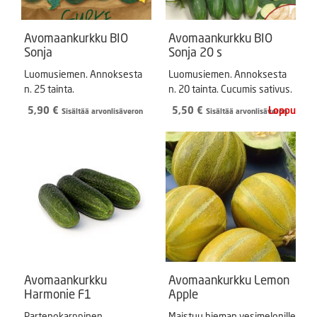
Avomaankurkku BIO
Avomaankurkku BIO
Sonja
Sonja 20 s
Luomusiemen. Annoksesta
Luomusiemen. Annoksesta
n. 25 tainta.
n. 20 tainta. Cucumis sativus.
5,90
€
5,50
€
Sisältää arvonlisäveron
Sisältää arvonlisäveron
Avomaankurkku
Avomaankurkku Lemon
Harmonie F1
Apple
Partenokarppinen,
Maistuu hieman vesimelonille