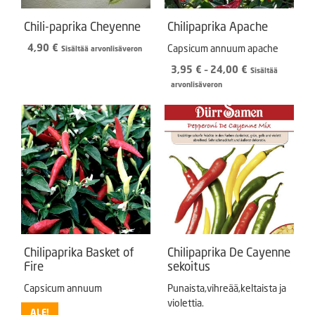
Chili-paprika Cheyenne
Chilipaprika Apache
4,90
€
Capsicum annuum apache
Sisältää arvonlisäveron
Hintaluokka:
3,95
€
–
24,00
€
Sisältää
3,95 €
arvonlisäveron
-
24,00 €
Chilipaprika Basket of
Chilipaprika De Cayenne
Fire
sekoitus
Capsicum annuum
Punaista,vihreää,keltaista ja
violettia.
ALE!