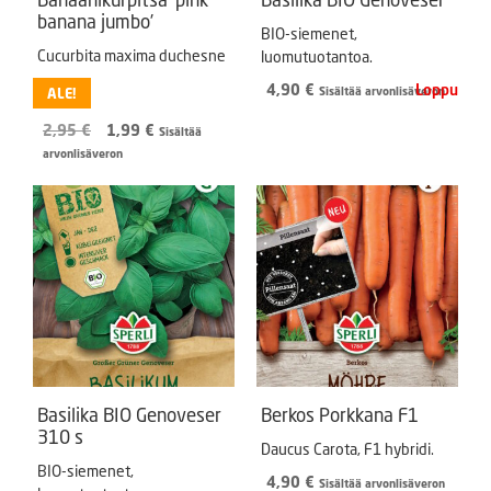
banana jumbo’
BIO-siemenet,
Cucurbita maxima duchesne
luomutuotantoa.
4,90
€
ALE!
Sisältää arvonlisäveron
Alkuperäinen
Nykyinen
2,95
€
1,99
€
Sisältää
hinta
hinta
arvonlisäveron
oli:
on:
2,95 €.
1,99 €.
Basilika BIO Genoveser
Berkos Porkkana F1
310 s
Daucus Carota, F1 hybridi.
BIO-siemenet,
4,90
€
Sisältää arvonlisäveron