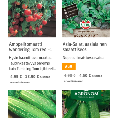
Amppelitomaatti
Asia-Salat, aasialainen
Wandering Tom red F1
salaattiseos
Hyvin haaroittuva, maukas.
Nopeasti maistuvaa satoa
Taudinkestävyys parempi
ALE!
kuin Tumbling Tom lajikkeella.
Annoksessa n. 10 s.
Alkuperäinen
Nykyinen
4,90
€
4,50
€
Hintaluokka:
4,99
€
–
12,90
€
Sisältää
Sisältää
hinta
hinta
4,99 €
arvonlisäveron
arvonlisäveron
oli:
on:
-
4,90 €.
4,50 €.
12,90 €