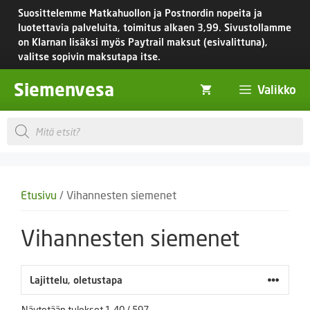
Siirry
Suosittelemme Matkahuollon ja Postnordin nopeita ja
sisältöön
luotettavia palveluita, toimitus
alkaen 3,99.
Sivustollamme
on Klarnan lisäksi myös Paytrail maksut (esivalittuna),
valitse sopivin maksutapa itse.
Siemenvesa
Valikko
Products
search
Etusivu
/ Vihannesten siemenet
Vihannesten siemenet
Näytetään tulokset 1–40 / 597