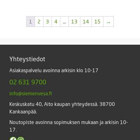
5,90 €.
1,49 €.
1
2
3
4
…
13
14
15
→
Yhteystiedot
Asiakaspalvelu avoinna arkisin klo 10-17
02 631 9700
info@siemenvesa.fi
Keskuskatu 40, Aito kaupan yhteydessä. 38700
Kankaanpää.
Noutopiste avoinna sopimuksen mukaan ja arkisin 10-
17.
Facebook
Instagram