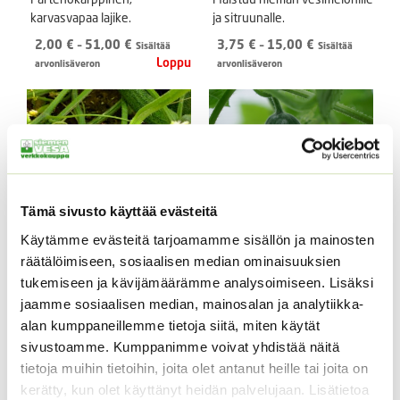
karvasvapaa lajike.
ja sitruunalle.
Hintaluokka:
Hintaluokka:
2,00
€
–
51,00
€
3,75
€
–
15,00
€
Sisältää
Sisältää
2,00 €
3,75 €
arvonlisäveron
arvonlisäveron
-
-
51,00 €
15,00 €
Tämä sivusto käyttää evästeitä
Käytämme evästeitä tarjoamamme sisällön ja mainosten
räätälöimiseen, sosiaalisen median ominaisuuksien
Avomaankurkku Monolit
Avomaankurkku Profi
tukemiseen ja kävijämäärämme analysoimiseen. Lisäksi
F1
F1
jaamme sosiaalisen median, mainosalan ja analytiikka-
Cucumis sativus.
Partenokarppinen lajike.
alan kumppaneillemme tietoja siitä, miten käytät
Partenokarppinen lajike.
sivustoamme. Kumppanimme voivat yhdistää näitä
Hintaluokka:
5,00
€
–
86,00
€
Sisältää
5,00 €
Hintaluokka:
6,50
€
–
109,00
€
tietoja muihin tietoihin, joita olet antanut heille tai joita on
arvonlisäveron
Sisältää
-
6,50 €
arvonlisäveron
kerätty, kun olet käyttänyt heidän palvelujaan. Lisätietoa