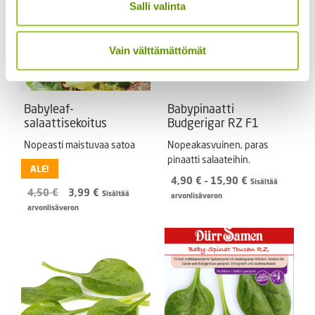
Salli valinta
Vain välttämättömät
Babyleaf-
Babypinaatti
salaattisekoitus
Budgerigar RZ F1
Nopeasti maistuvaa satoa
Nopeakasvuinen, paras
pinaatti salaateihin.
ALE!
Hintaluokka:
4,90
€
–
15,90
€
Sisältää
Alkuperäinen
Nykyinen
4,50
€
3,99
€
4,90 €
Sisältää
arvonlisäveron
hinta
hinta
-
arvonlisäveron
oli:
on:
15,90 €
4,50 €.
3,99 €.