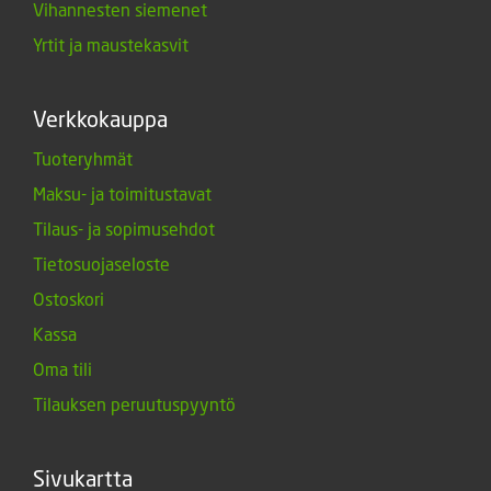
Vihannesten siemenet
Yrtit ja maustekasvit
Verkkokauppa
Tuoteryhmät
Maksu- ja toimitustavat
Tilaus- ja sopimusehdot
Tietosuojaseloste
Ostoskori
Kassa
Oma tili
Tilauksen peruutuspyyntö
Sivukartta