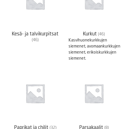
Kesä- ja talvikurpitsat
Kurkut
(46)
(46)
Kasvihuonekurkkujen
siemenet, avomaankurkkujen
siemenet, erikoiskurkkujen
siemenet.
Paprikat ja chilit
Parsakaalit
(32)
(8)