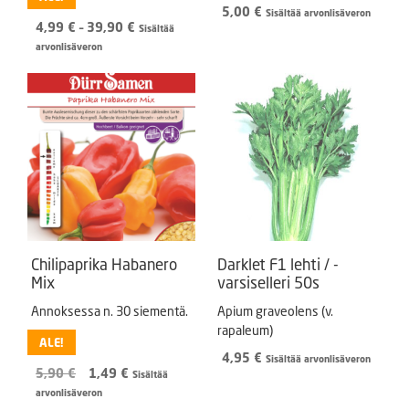
5,00
€
Sisältää arvonlisäveron
Hintaluokka:
4,99
€
–
39,90
€
Sisältää
4,99 €
arvonlisäveron
-
39,90 €
Chilipaprika Habanero
Darklet F1 lehti / -
Mix
varsiselleri 50s
Annoksessa n. 30 siementä.
Apium graveolens (v.
rapaleum)
ALE!
4,95
€
Sisältää arvonlisäveron
Alkuperäinen
Nykyinen
5,90
€
1,49
€
Sisältää
hinta
hinta
arvonlisäveron
oli:
on: