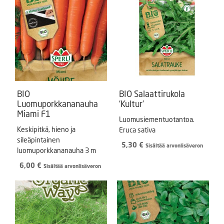
BIO
BIO Salaattirukola
Luomuporkkananauha
’Kultur’
Miami F1
Luomusiementuotantoa.
Keskipitkä, hieno ja
Eruca sativa
sileäpintainen
5,30
€
Sisältää arvonlisäveron
luomuporkkananauha 3 m
6,00
€
Sisältää arvonlisäveron