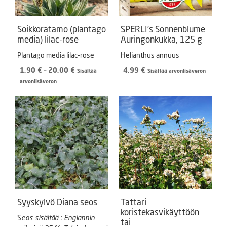
Soikkoratamo (plantago
SPERLI’s Sonnenblume
media) lilac-rose
Auringonkukka, 125 g
Plantago media lilac-rose
Helianthus annuus
Hintaluokka:
1,90
€
–
20,00
€
4,99
€
Sisältää
Sisältää arvonlisäveron
1,90 €
arvonlisäveron
-
20,00 €
Syyskylvö Diana seos
Tattari
koristekasvikäyttöön
S
eos sisältää : Englannin
tai