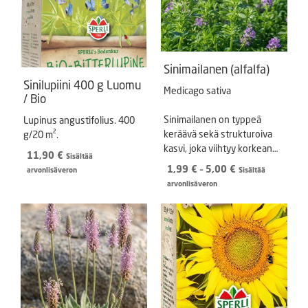
Sinimailanen (alfalfa)
Sinilupiini 400 g Luomu
Medicago sativa
/ Bio
Sinimailanen on typpeä
Lupinus angustifolius. 400
keräävä sekä strukturoiva
g/20 m².
kasvi, joka viihtyy korkean
11,90
€
Sisältää
pH:n maaperässä.
Hintaluokka:
1,99
€
–
5,00
€
arvonlisäveron
Sisältää
1,99 €
arvonlisäveron
-
5,00 €