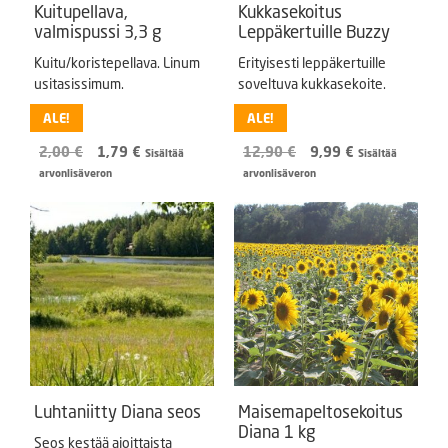
Kuitupellava,
Kukkasekoitus
valmispussi 3,3 g
Leppäkertuille Buzzy
Kuitu/koristepellava. Linum
Erityisesti leppäkertuille
usitasissimum.
soveltuva kukkasekoite.
ALE!
ALE!
Alkuperäinen
Nykyinen
Alkuperäinen
Nykyinen
2,00
€
1,79
€
12,90
€
9,99
€
Sisältää
Sisältää
hinta
hinta
hinta
hinta
arvonlisäveron
arvonlisäveron
oli:
on:
oli:
on:
2,00 €.
1,79 €.
12,90 €.
9,99 €.
Luhtaniitty Diana seos
Maisemapeltosekoitus
Diana 1 kg
Seos kestää ajoittaista