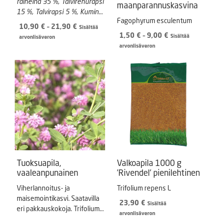
raiheinä 35 %, Talvirehurapsi
maanparannuskasvina
15 %, Talvirapsi 5 %, Kumina
Fagophyrum esculentum
10 %, Timotei 30 %,
Hintaluokka:
10,90
€
–
21,90
€
Sisältää
Valkoapila 5 %
Hintaluokka:
1,50
€
–
9,00
€
10,90 €
Sisältää
arvonlisäveron
1,50 €
-
arvonlisäveron
-
21,90 €
9,00 €
Tuoksuapila,
Valkoapila 1000 g
vaaleanpunainen
’Rivendel’ pienilehtinen
Viherlannoitus- ja
Trifolium repens L
maisemointikasvi. Saatavilla
23,90
€
Sisältää
eri pakkauskokoja. Trifolium
arvonlisäveron
resupinatum, pink.