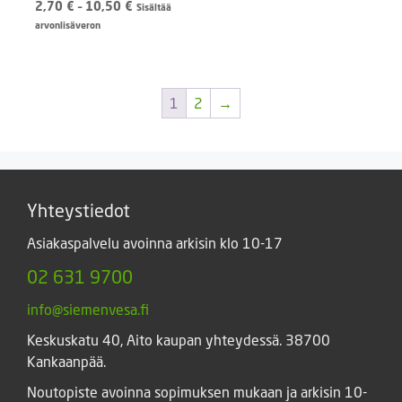
Hintaluokka:
2,70
€
–
10,50
€
Sisältää
2,70 €
arvonlisäveron
-
10,50 €
1
2
→
Yhteystiedot
Asiakaspalvelu avoinna arkisin klo 10-17
02 631 9700
info@siemenvesa.fi
Keskuskatu 40, Aito kaupan yhteydessä. 38700
Kankaanpää.
Noutopiste avoinna sopimuksen mukaan ja arkisin 10-