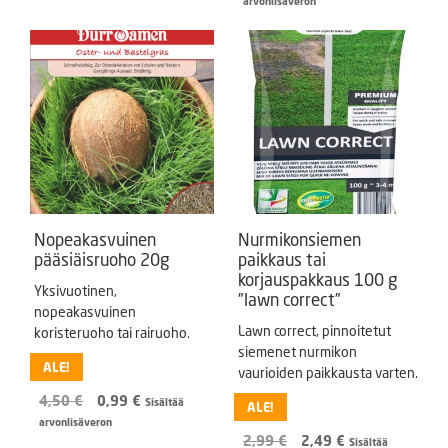
arvonlisäveron
Nopeakasvuinen
Nurmikonsiemen
pääsiäisruoho 20g
paikkaus tai
korjauspakkaus 100 g
Yksivuotinen,
”lawn correct”
nopeakasvuinen
Lawn correct, pinnoitetut
koristeruoho tai rairuoho.
siemenet nurmikon
ALE!
vaurioiden paikkausta varten.
Alkuperäinen
Nykyinen
4,50
€
0,99
€
Sisältää
ALE!
hinta
hinta
arvonlisäveron
oli:
on:
Alkuperäinen
Nykyinen
2,99
€
2,49
€
Sisältää