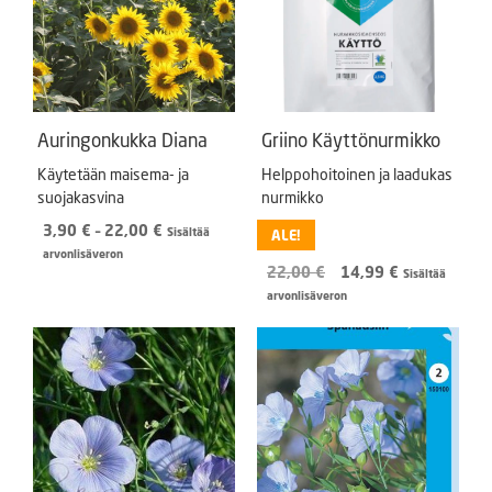
Auringonkukka Diana
Griino Käyttönurmikko
Käytetään maisema- ja
Helppohoitoinen ja laadukas
suojakasvina
nurmikko
Hintaluokka:
3,90
€
–
22,00
€
Sisältää
ALE!
3,90 €
arvonlisäveron
Alkuperäinen
Nykyinen
22,00
€
14,99
€
-
Sisältää
hinta
hinta
22,00 €
arvonlisäveron
oli:
on:
22,00 €.
14,99 €.