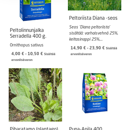
Peltoriista Diana -seos
Seos ’Diana peltoriista’
Peltolinnunjalka
sisältää: varhaisvehnä 25%,
Serradella 400 g.
keltasinappi 25%,
Ornithopus sativus
hunajakukka 25%, sikuri
Hintaluokka:
14,90
€
–
23,90
€
Sisältää
15%, valkoapila 10%.
Hintaluokka:
14,90 €
4,00
€
–
10,50
€
Sisältää
arvonlisäveron
4,00 €
-
arvonlisäveron
-
23,90 €
10,50 €
Piharatamo (plantago)
Puna-Apila 400