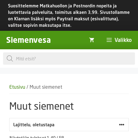
Siirry
Suosittelemme Matkahuollon ja Postnordin nopeita ja
sisältöön
luotettavia palveluita, toimitus
alkaen 3,99.
Sivustollamme
on Klarnan lisäksi myös Paytrail maksut (esivalittuna),
valitse sopivin maksutapa itse.
Siemenvesa
Valikko
Products
search
Etusivu
/ Muut siemenet
Muut siemenet
Näytetään tulokset 1–40 / 58