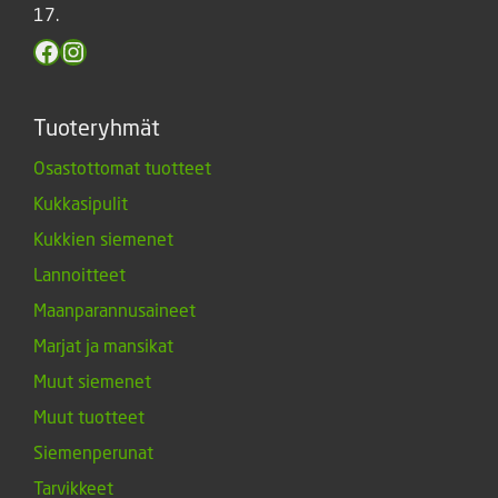
17.
Facebook
Instagram
Tuoteryhmät
Osastottomat tuotteet
Kukkasipulit
Kukkien siemenet
Lannoitteet
Maanparannusaineet
Marjat ja mansikat
Muut siemenet
Muut tuotteet
Siemenperunat
Tarvikkeet