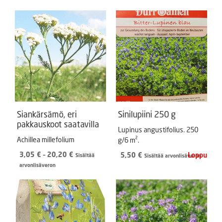
Siankärsämö, eri
Sinilupiini 250 g
pakkauskoot saatavilla
Lupinus angustifolius. 250
Achillea millefolium
g/6 m².
Hintaluokka:
3,05
€
–
20,20
€
5,50
€
Sisältää
Sisältää arvonlisäveron
3,05 €
arvonlisäveron
-
20,20 €