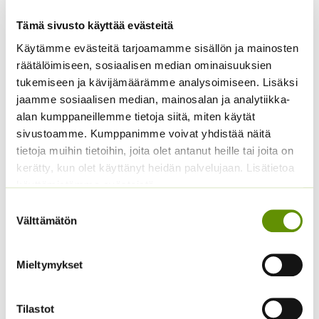
12,90 €.
10,99 €.
Tämä sivusto käyttää evästeitä
Käytämme evästeitä tarjoamamme sisällön ja mainosten
räätälöimiseen, sosiaalisen median ominaisuuksien
tukemiseen ja kävijämäärämme analysoimiseen. Lisäksi
jaamme sosiaalisen median, mainosalan ja analytiikka-
alan kumppaneillemme tietoja siitä, miten käytät
sivustoamme. Kumppanimme voivat yhdistää näitä
tietoja muihin tietoihin, joita olet antanut heille tai joita on
Öljypellava Lirina, eri
Öljypellava, eri kokoja
kerätty, kun olet käyttänyt heidän palvelujaan. Lisätietoa
kokoja saatavilla
saatavilla
käyttämistämme evästeistä
Öljypellava, koristekäyttöön.
Öljypellava, koristekäyttöön.
Linum usitatissimum, lajike
Linum usitatissimum.
Suostumuksen
Välttämätön
Lirina.
valinta
Hintaluokka:
1,75
€
–
21,50
€
Sisältää
1,75 €
Hintaluokka:
3,90
€
–
14,90
€
arvonlisäveron
Sisältää
-
3,90 €
arvonlisäveron
Mieltymykset
21,50 €
-
14,90 €
Tilastot