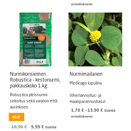
4,50 €.
0,99 €.
hinta
hinta
arvonlisäveron
oli:
on:
2,99 €.
2,49 €.
Nurmikonsiemen
Nurmimailanen
Robustica – kestonurmi,
Medicago lupulina
pakkauskoko 1 kg
Robustica yleisnurmi-
Viherlannoitus- ja
sekoitus sekä varjoon että
maanparannuskasvi
aurinkoon.
Hintaluokka:
1,70
€
–
13,90
€
Sisältää
1,70 €
ALE!
arvonlisäveron
-
Alkuperäinen
Nykyinen
10,90
€
9,99
€
13,90 €
Sisältää