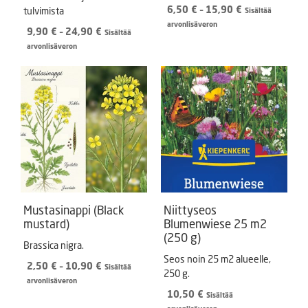
Hintaluokka:
6,50
€
–
15,90
€
tulvimista
Sisältää
6,50 €
arvonlisäveron
Hintaluokka:
9,90
€
–
24,90
€
Sisältää
-
9,90 €
arvonlisäveron
15,90 €
-
24,90 €
Mustasinappi (Black
Niittyseos
mustard)
Blumenwiese 25 m2
(250 g)
Brassica nigra.
Seos noin 25 m2 alueelle,
Hintaluokka:
2,50
€
–
10,90
€
Sisältää
250 g.
2,50 €
arvonlisäveron
-
10,50
€
Sisältää
10,90 €