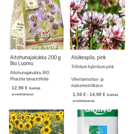
Aitohunajakukka 200 g
Alsikeapila, pink
Bio Luomu
Trifolium hybridum pink
Aitohunajakukka, BIO.
Phacelia tanacetifolia
Viherlannoitus- ja
maisemointikasvi.
12,90
€
Sisältää
Hintaluokka:
1,50
€
–
14,90
€
arvonlisäveron
Sisältää
1,50 €
arvonlisäveron
-
14,90 €