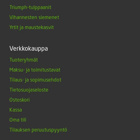
Triumph-tulppaanit
Vihannesten siemenet
Yrtit ja maustekasvit
Verkkokauppa
Tuoteryhmät
Maksu- ja toimitustavat
Tilaus- ja sopimusehdot
Tietosuojaseloste
Ostoskori
Kassa
Oma tili
Tilauksen peruutuspyyntö