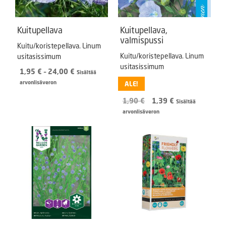
Kuitupellava
Kuitupellava,
valmispussi
Kuitu/koristepellava. Linum
Kuitu/koristepellava. Linum
usitasissimum
usitasissimum
Hintaluokka:
1,95
€
–
24,00
€
Sisältää
1,95 €
arvonlisäveron
ALE!
-
Alkuperäinen
Nykyinen
1,90
€
1,39
€
24,00 €
Sisältää
hinta
hinta
arvonlisäveron
oli:
on:
1,90 €.
1,39 €.