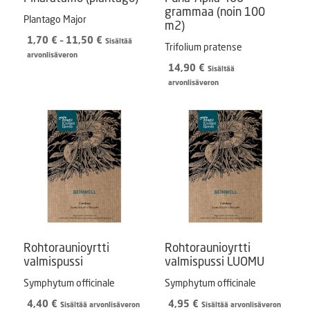
grammaa (noin 100
Plantago Major
m2)
Hintaluokka:
1,70
€
–
11,50
€
Sisältää
Trifolium pratense
1,70 €
arvonlisäveron
-
14,90
€
Sisältää
11,50 €
arvonlisäveron
Rohtoraunioyrtti
Rohtoraunioyrtti
valmispussi
valmispussi LUOMU
Symphytum officinale
Symphytum officinale
4,40
€
4,95
€
Sisältää arvonlisäveron
Sisältää arvonlisäveron