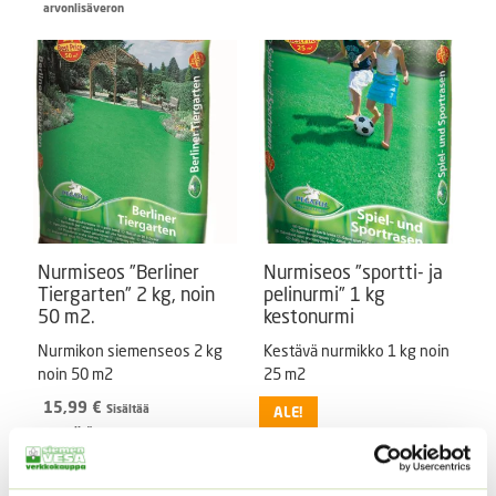
hinta
hinta
arvonlisäveron
oli:
on:
10,90 €.
9,99 €.
Nurmiseos ”Berliner
Nurmiseos ”sportti- ja
Tiergarten” 2 kg, noin
pelinurmi” 1 kg
50 m2.
kestonurmi
Nurmikon siemenseos 2 kg
Kestävä nurmikko 1 kg noin
noin 50 m2
25 m2
15,99
€
Sisältää
ALE!
arvonlisäveron
Alkuperäinen
Nykyinen
12,90
€
10,99
€
Sisältää
hinta
hinta
arvonlisäveron
oli:
on: