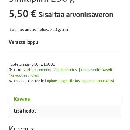
5,50
€
Sisältää arvonlisäveron
Lupinus angustifolius. 250 g/6 m².
Varasto loppu
Tuotetunnus (SKU):
216601
Osastot:
Kukkien siemenet
,
Viherlannoitus- ja maisemointikasvit
,
Yksivuotiset kukat
Avainsanat tuotteelle
Lupinus angustifolius
,
maanparannuskasvi
Kuvaus
Lisätiedot
Kuvaus