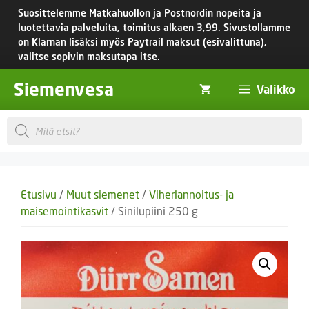
Siirry
Suosittelemme Matkahuollon ja Postnordin nopeita ja
sisältöön
luotettavia palveluita, toimitus
alkaen 3,99.
Sivustollamme
on Klarnan lisäksi myös Paytrail maksut (esivalittuna),
valitse sopivin maksutapa itse.
Siemenvesa
Valikko
Products
search
Etusivu
/
Muut siemenet
/
Viherlannoitus- ja
maisemointikasvit
/ Sinilupiini 250 g