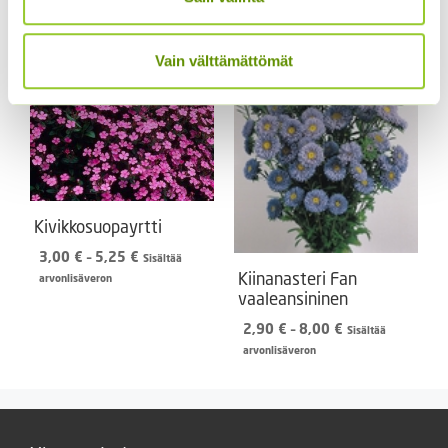
Vain välttämättömät
Kivikkosuopayrtti
Hintaluokka:
3,00
€
–
5,25
€
Sisältää
3,00 €
Kiinanasteri Fan
arvonlisäveron
-
vaaleansininen
5,25 €
Hintaluokka:
2,90
€
–
8,00
€
Sisältää
2,90 €
arvonlisäveron
-
8,00 €