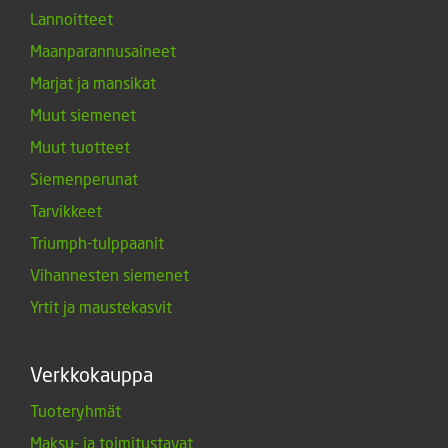
Lannoitteet
Maanparannusaineet
Marjat ja mansikat
Muut siemenet
Muut tuotteet
Siemenperunat
Tarvikkeet
Triumph-tulppaanit
Vihannesten siemenet
Yrtit ja maustekasvit
Verkkokauppa
Tuoteryhmät
Maksu- ja toimitustavat