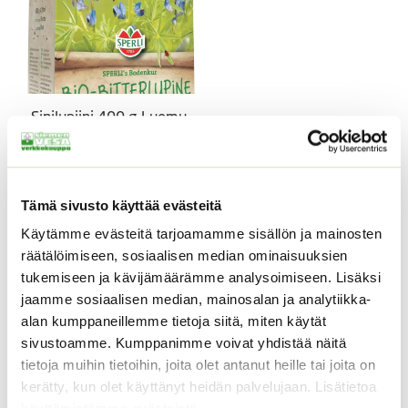
Sinilupiini 400 g Luomu
/ Bio
11,90
€
Sisältää
arvonlisäveron
Tutustu myös
Tämä sivusto käyttää evästeitä
Käytämme evästeitä tarjoamamme sisällön ja mainosten
räätälöimiseen, sosiaalisen median ominaisuuksien
tukemiseen ja kävijämäärämme analysoimiseen. Lisäksi
jaamme sosiaalisen median, mainosalan ja analytiikka-
alan kumppaneillemme tietoja siitä, miten käytät
sivustoamme. Kumppanimme voivat yhdistää näitä
tietoja muihin tietoihin, joita olet antanut heille tai joita on
kerätty, kun olet käyttänyt heidän palvelujaan. Lisätietoa