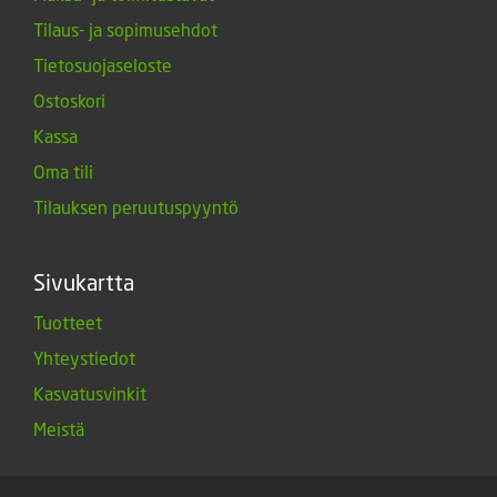
Tilaus- ja sopimusehdot
Tietosuojaseloste
Ostoskori
Kassa
Oma tili
Tilauksen peruutuspyyntö
Sivukartta
Tuotteet
Yhteystiedot
Kasvatusvinkit
Meistä