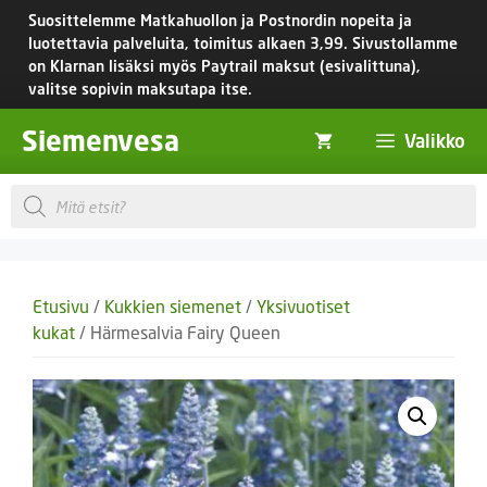
Siirry
Suosittelemme Matkahuollon ja Postnordin nopeita ja
sisältöön
luotettavia palveluita, toimitus
alkaen 3,99.
Sivustollamme
on Klarnan lisäksi myös Paytrail maksut (esivalittuna),
valitse sopivin maksutapa itse.
Siemenvesa
Valikko
Products
search
Etusivu
/
Kukkien siemenet
/
Yksivuotiset
kukat
/ Härmesalvia Fairy Queen