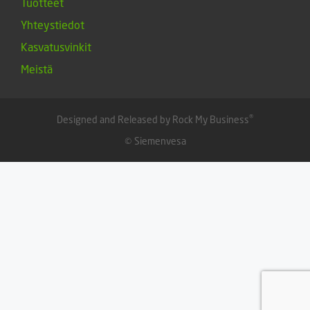
Tuotteet
Yhteystiedot
Kasvatusvinkit
Meistä
®
Designed and Released by Rock My Business
© Siemenvesa