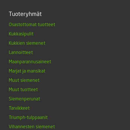
Tuoteryhmät
Osastottomat tuotteet
Kukkasipulit
Kukkien siemenet
Lannoitteet
Maanparannusaineet
Marjat ja mansikat
Muut siemenet
Muut tuotteet
Siemenperunat
Tarvikkeet
Triumph-tulppaanit
Vihannesten siemenet