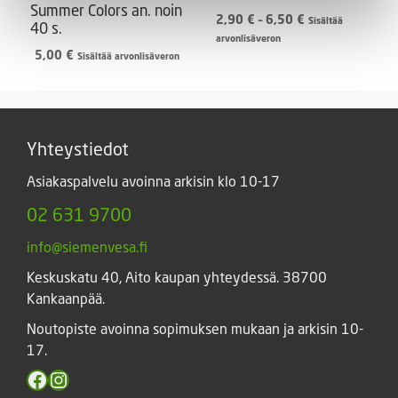
Summer Colors an. noin
Hintaluokka:
2,90
€
–
6,50
€
Sisältää
40 s.
2,90 €
arvonlisäveron
-
5,00
€
Sisältää arvonlisäveron
6,50 €
Yhteystiedot
Asiakaspalvelu avoinna arkisin klo 10-17
02 631 9700
info@siemenvesa.fi
Keskuskatu 40, Aito kaupan yhteydessä. 38700
Kankaanpää.
Noutopiste avoinna sopimuksen mukaan ja arkisin 10-
17.
Facebook
Instagram