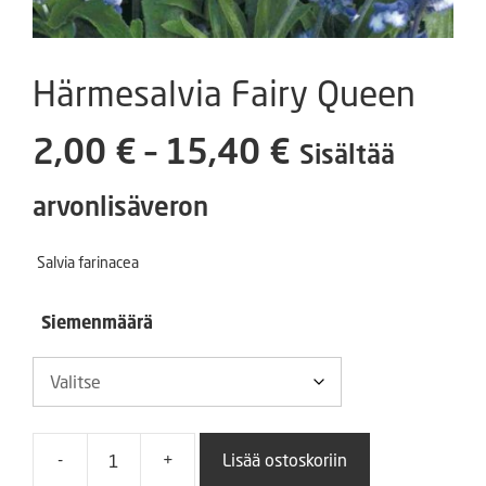
Härmesalvia Fairy Queen
Hintaluokka
2,00
€
–
15,40
€
Sisältää
2,00 €
arvonlisäveron
-
Salvia farinacea
15,40 €
Siemenmäärä
-
+
Lisää ostoskoriin
Härmesalvia