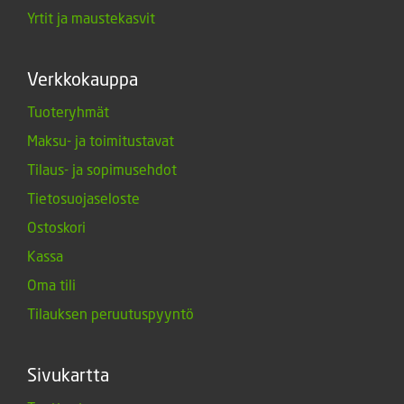
Yrtit ja maustekasvit
Verkkokauppa
Tuoteryhmät
Maksu- ja toimitustavat
Tilaus- ja sopimusehdot
Tietosuojaseloste
Ostoskori
Kassa
Oma tili
Tilauksen peruutuspyyntö
Sivukartta