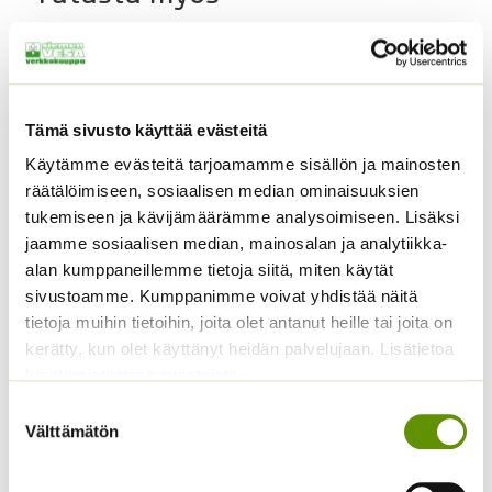
Tämä sivusto käyttää evästeitä
Käytämme evästeitä tarjoamamme sisällön ja mainosten
räätälöimiseen, sosiaalisen median ominaisuuksien
tukemiseen ja kävijämäärämme analysoimiseen. Lisäksi
jaamme sosiaalisen median, mainosalan ja analytiikka-
Kangasajuruoho
Kiinanasteri Fan
alan kumppaneillemme tietoja siitä, miten käytät
sekoitus (noin 100 s.)
2,90
€
sivustoamme. Kumppanimme voivat yhdistää näitä
Sisältää arvonlisäveron
3,90
€
Sisältää arvonlisäveron
tietoja muihin tietoihin, joita olet antanut heille tai joita on
kerätty, kun olet käyttänyt heidän palvelujaan. Lisätietoa
käyttämistämme evästeistä
Suostumuksen
Välttämätön
valinta