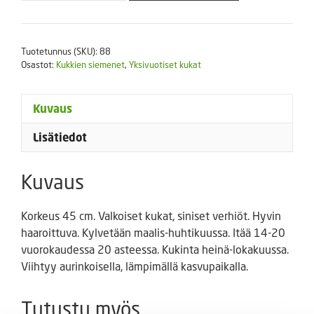
Fairy
Queen
määrä
Tuotetunnus (SKU):
88
Osastot:
Kukkien siemenet
,
Yksivuotiset kukat
Kuvaus
Lisätiedot
Kuvaus
Korkeus 45 cm. Valkoiset kukat, siniset verhiöt. Hyvin
haaroittuva. Kylvetään maalis-huhtikuussa. Itää 14-20
vuorokaudessa 20 asteessa. Kukinta heinä-lokakuussa.
Viihtyy aurinkoisella, lämpimällä kasvupaikalla.
Tutustu myös