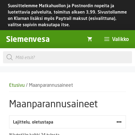
Siirry
Suosittelemme Matkahuollon ja Postnordin nopeita ja
sisältöön
luotettavia palveluita, toimitus
alkaen 3,99.
Sivustollamme
on Klarnan lisäksi myös Paytrail maksut (esivalittuna),
valitse sopivin maksutapa itse.
Siemenvesa
Valikko
Products
search
Etusivu
/ Maanparannusaineet
Maanparannusaineet
Näytetään kaikki 24 tulosta