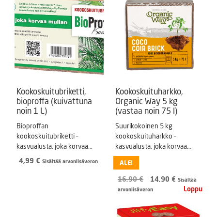
Kookoskuitubriketti,
Kookoskuituharkko,
bioproffa (kuivattuna
Organic Way 5 kg
noin 1 L)
(vastaa noin 75 l)
Bioproffan
Suurikokoinen 5 kg
kookoskuitubriketti –
kookoskuituharkko –
kasvualusta, joka korvaa
kasvualusta, joka korvaa
mullan.
mullan.
4,99
€
Sisältää arvonlisäveron
ALE!
Alkuperäinen
Nykyinen
16,90
€
14,90
€
Sisältää
hinta
hinta
arvonlisäveron
oli:
on:
16,90 €.
14,90 €.