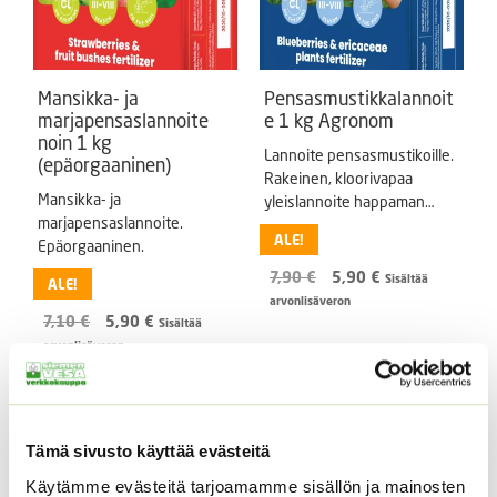
Mansikka- ja
Pensasmustikkalannoit
marjapensaslannoite
e 1 kg Agronom
noin 1 kg
Lannoite pensasmustikoille.
(epäorgaaninen)
Rakeinen, kloorivapaa
Mansikka- ja
yleislannoite happaman
marjapensaslannoite.
maan kasveille
ALE!
Epäorgaaninen.
Alkuperäinen
Nykyinen
7,90
€
5,90
€
Sisältää
ALE!
hinta
hinta
arvonlisäveron
Alkuperäinen
Nykyinen
oli:
on:
7,10
€
5,90
€
Sisältää
hinta
hinta
7,90 €.
5,90 €.
arvonlisäveron
oli:
on:
7,10 €.
5,90 €.
Tämä sivusto käyttää evästeitä
Käytämme evästeitä tarjoamamme sisällön ja mainosten