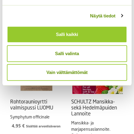
valmispussi
Luonnollinen
Symphytum officinale
maanparannusaine, joka
Näytä tiedot
tekee maaperästä huokoisen
4,40
€
Sisältää arvonlisäveron
ja antaa juurille ilmaa.
8,00
€
Sisältää arvonlisäveron
Salli kaikki
Salli valinta
Vain välttämättömät
Rohtoraunioyrtti
SCHULTZ Mansikka-
valmispussi LUOMU
sekä Hedelmäpuiden
Lannoite
Symphytum officinale
Mansikka- ja
4,95
€
Sisältää arvonlisäveron
marjapensaslannoite.