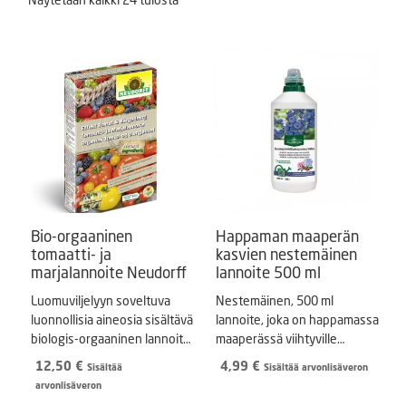
Bio-orgaaninen
Happaman maaperän
tomaatti- ja
kasvien nestemäinen
marjalannoite Neudorff
lannoite 500 ml
Luomuviljelyyn soveltuva
Nestemäinen, 500 ml
luonnollisia aineosia sisältävä
lannoite, joka on happamassa
biologis-orgaaninen lannoite.
maaperässä viihtyville
1 kg pakkaus.
kasveille, kuten mustikoille.
12,50
€
4,99
€
Sisältää
Sisältää arvonlisäveron
arvonlisäveron