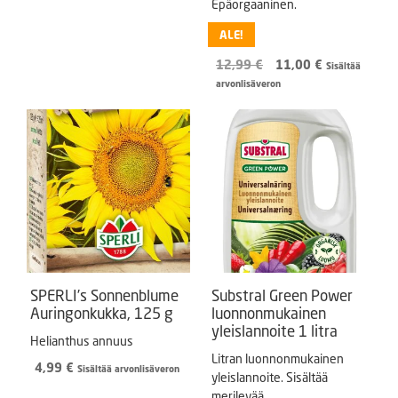
Epäorgaaninen.
ALE!
Alkuperäinen
Nykyinen
12,99
€
11,00
€
Sisältää
hinta
hinta
arvonlisäveron
oli:
on:
12,99 €.
11,00 €.
SPERLI’s Sonnenblume
Substral Green Power
Auringonkukka, 125 g
luonnonmukainen
yleislannoite 1 litra
Helianthus annuus
Litran luonnonmukainen
4,99
€
Sisältää arvonlisäveron
yleislannoite. Sisältää
merilevää.