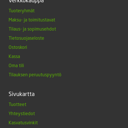
Verkkokauppa
Tuoteryhmät
Maksu- ja toimitustavat
Tilaus- ja sopimusehdot
Tietosuojaseloste
Ostoskori
Kassa
Oma tili
Tilauksen peruutuspyyntö
Sivukartta
Tuotteet
Yhteystiedot
Kasvatusvinkit