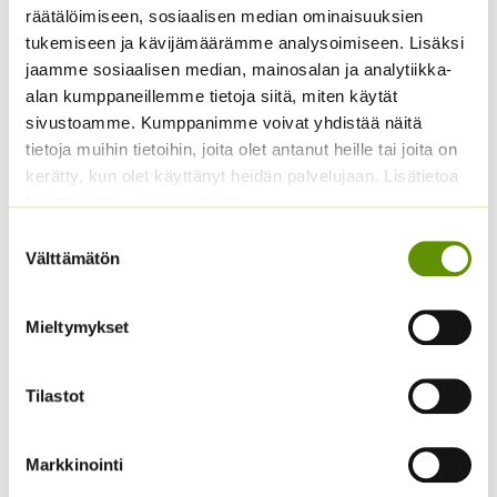
räätälöimiseen, sosiaalisen median ominaisuuksien
tukemiseen ja kävijämäärämme analysoimiseen. Lisäksi
jaamme sosiaalisen median, mainosalan ja analytiikka-
alan kumppaneillemme tietoja siitä, miten käytät
Perliitti 1 litra
Perliitti 2 l
sivustoamme. Kumppanimme voivat yhdistää näitä
Luonnollinen
Luonnollinen
tietoja muihin tietoihin, joita olet antanut heille tai joita on
maanparannusaine, joka
maanparannusaine, joka
kerätty, kun olet käyttänyt heidän palvelujaan. Lisätietoa
tekee maaperästä huokoisen
tekee maaperästä huokoisen
käyttämistämme evästeistä
ja antaa juurille ilmaa.
ja antaa juurille ilmaa.
2,89
€
3,99
€
Sisältää arvonlisäveron
Sisältää arvonlisäveron
Suostumuksen
Välttämätön
valinta
Mieltymykset
Tilastot
Markkinointi
Perliitti 5 litraa
Rohtoraunioyrtti