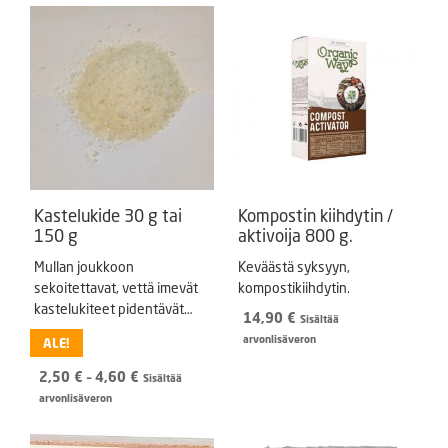
Kastelukide 30 g tai
Kompostin kiihdytin /
150 g
aktivoija 800 g.
Mullan joukkoon
Keväästä syksyyn,
sekoitettavat, vettä imevät
kompostikiihdytin.
kastelukiteet pidentävät
14,90
€
Sisältää
kasteluväliä.
arvonlisäveron
ALE!
Hintaluokka:
2,50
€
–
4,60
€
Sisältää
2,50 €
arvonlisäveron
-
4,60 €