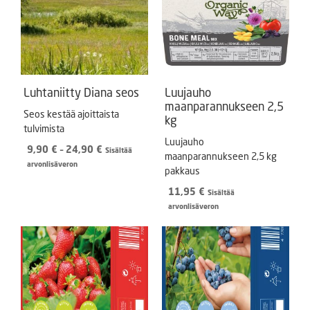
Luhtaniitty Diana seos
Luujauho
maanparannukseen 2,5
Seos kestää ajoittaista
kg
tulvimista
Luujauho
Hintaluokka:
9,90
€
–
24,90
€
Sisältää
maanparannukseen 2,5 kg
9,90 €
arvonlisäveron
pakkaus
-
24,90 €
11,95
€
Sisältää
arvonlisäveron