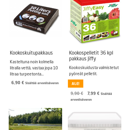
Kookoskuitupakkaus
Kookospelletit 36 kpl
pakkaus Jiffy
Kasteltuna noin kolmella
Kookoskuidusta valmistetut
litralla vettä, vastaa jopa 10
pyöreät pelletit.
litraa turpeetonta
kookoskuitu pohjoista
6,90
€
Sisältää arvonlisäveron
ALE!
kasvualustaa. Pakkauksen
nettopaino kuivana noin 600
Alkuperäinen
Nykyinen
9,90
€
7,99
€
Sisältää
g.
hinta
hinta
arvonlisäveron
oli:
on:
9,90 €.
7,99 €.