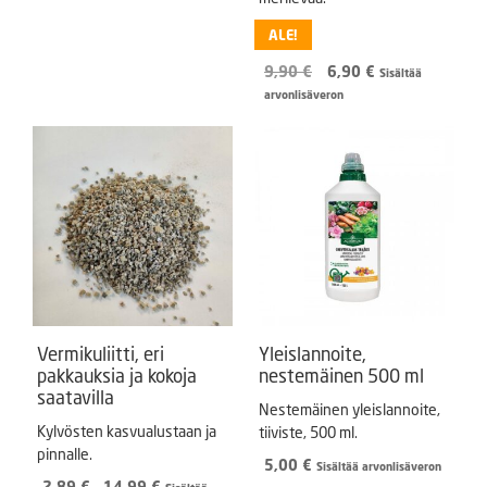
ALE!
Alkuperäinen
Nykyinen
9,90
€
6,90
€
Sisältää
hinta
hinta
arvonlisäveron
oli:
on:
9,90 €.
6,90 €.
Vermikuliitti, eri
Yleislannoite,
pakkauksia ja kokoja
nestemäinen 500 ml
saatavilla
Nestemäinen yleislannoite,
Kylvösten kasvualustaan ja
tiiviste, 500 ml.
pinnalle.
5,00
€
Sisältää arvonlisäveron
Hintaluokka:
2,89
€
–
14,99
€