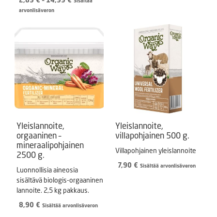
Sisältää
2,89 €
arvonlisäveron
-
14,99 €
Yleislannoite,
Yleislannoite,
orgaaninen –
villapohjainen 500 g.
mineraalipohjainen
Villapohjainen yleislannoite
2500 g.
7,90
€
Sisältää arvonlisäveron
Luonnollisia aineosia
sisältävä biologis-orgaaninen
lannoite. 2,5 kg pakkaus.
8,90
€
Sisältää arvonlisäveron