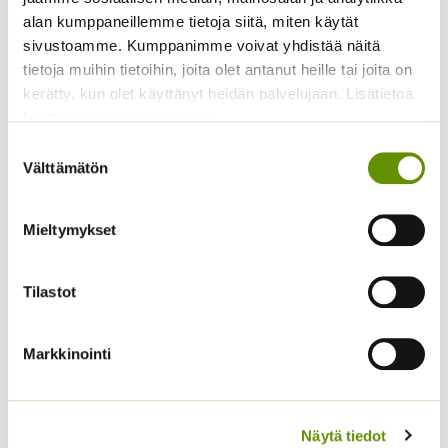
alan kumppaneillemme tietoja siitä, miten käytät
sivustoamme. Kumppanimme voivat yhdistää näitä
tietoja muihin tietoihin, joita olet antanut heille tai joita on
kerätty, kun olet käyttänyt heidän palvelujaan. Lisätietoa
käyttämistämme evästeistä
Suostumuksen
Välttämätön
valinta
Mieltymykset
Juuttinaru
Bambutikku 100 kpl
(25-80 cm)
Hintaluokka:
2,50
€
–
29,50
€
Sisältää
Tilastot
2,50 €
arvonlisäveron
ALE!
-
Hintaluokka:
4,70
€
–
18,50
€
29,50 €
Sisältää
4,70 €
Markkinointi
arvonlisäveron
-
18,50 €
Näytä tiedot