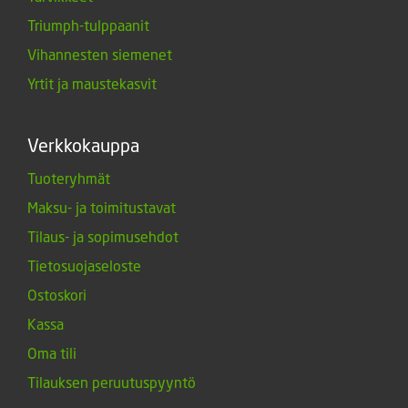
Triumph-tulppaanit
Vihannesten siemenet
Yrtit ja maustekasvit
Verkkokauppa
Tuoteryhmät
Maksu- ja toimitustavat
Tilaus- ja sopimusehdot
Tietosuojaseloste
Ostoskori
Kassa
Oma tili
Tilauksen peruutuspyyntö