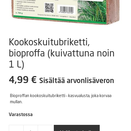
Kookoskuitubriketti,
bioproffa (kuivattuna noin
1 L)
4,99
€
Sisältää arvonlisäveron
Bioproffan kookoskuitubriketti – kasvualusta, joka korvaa
mullan.
Varastossa