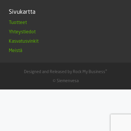
Sivukartta
Tuotteet
Yhteystiedot
Kasvatusvinkit
Meistä
®
Designed and Released by Rock My Business
© Siemenvesa