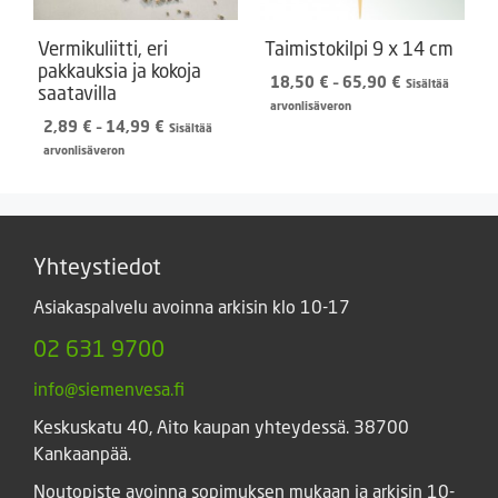
Vermikuliitti, eri
Taimistokilpi 9 x 14 cm
pakkauksia ja kokoja
Hintaluokka:
18,50
€
–
65,90
€
Sisältää
saatavilla
18,50 €
arvonlisäveron
Hintaluokka:
-
2,89
€
–
14,99
€
Sisältää
2,89 €
65,90 €
arvonlisäveron
-
14,99 €
Yhteystiedot
Asiakaspalvelu avoinna arkisin klo 10-17
02 631 9700
info@siemenvesa.fi
Keskuskatu 40, Aito kaupan yhteydessä. 38700
Kankaanpää.
Noutopiste avoinna sopimuksen mukaan ja arkisin 10-