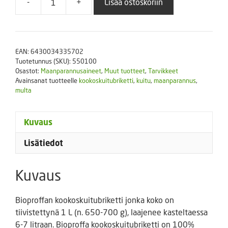
-
+
Lisää ostoskoriin
Kookoskuitubriketti,
bioproffa
(kuivattuna
noin
EAN:
6430034335702
1
Tuotetunnus (SKU):
550100
L)
Osastot:
Maanparannusaineet
,
Muut tuotteet
,
Tarvikkeet
määrä
Avainsanat tuotteelle
kookoskuitubriketti
,
kuitu
,
maanparannus
,
multa
Kuvaus
Lisätiedot
Kuvaus
Bioproffan kookoskuitubriketti jonka koko on
tiivistettynä 1 L (n. 650-700 g), laajenee kasteltaessa
6-7 litraan. Bioproffa kookoskuitubriketti on 100%