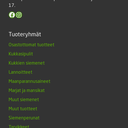
17.
Facebook
Instagram
Tuoteryhmät
Osastottomat tuotteet
Kukkasipulit
Kukkien siemenet
Lannoitteet
Maanparannusaineet
Marjat ja mansikat
Muut siemenet
Muut tuotteet
Siemenperunat
Tarvikkeet