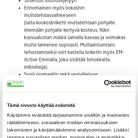
Soveltuu luomuviljelyyn
Erinomainen myös bokashin
multatehdasvaiheeseen
(laita kookosbriketti multatehtaan pohjalle
imemään pohjalle kertyvä kosteus. Näin
kasvualustan määrä samalla kasvaa ja voimakas
multa laimenee sopivasti. Multaantumisen
tehostamiseksi voit kastella briketin myös EM-
Active Emmalla, joka sisältää tehokkaita
mikrobeja).
Sopii normaaliin sekä vesiviljelyyn.
Kasvualustaa on mahdollista käyttää uudelleen
useita kertoja.
Sekä sisä- että hyötykasveille
pH n. 6
Tämä sivusto käyttää evästeitä
Koko tiivistettynä 1L
Käytämme evästeitä tarjoamamme sisällön ja mainosten
Laajenee kasteltaessa 6 litraan
räätälöimiseen, sosiaalisen median ominaisuuksien
tukemiseen ja kävijämäärämme analysoimiseen. Lisäksi
Tutustu myös
jaamme sosiaalisen median, mainosalan ja analytiikka-