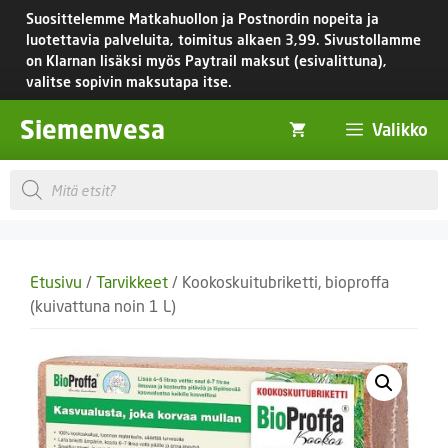
Siirry
Suosittelemme Matkahuollon ja Postnordin nopeita ja
sisältöön
luotettavia palveluita, toimitus
alkaen 3,99.
Sivustollamme
on Klarnan lisäksi myös Paytrail maksut (esivalittuna),
valitse sopivin maksutapa itse.
Siemenvesa
Valikko
Products
search
Etusivu
/
Tarvikkeet
/ Kookoskuitubriketti, bioproffa
(kuivattuna noin 1 L)