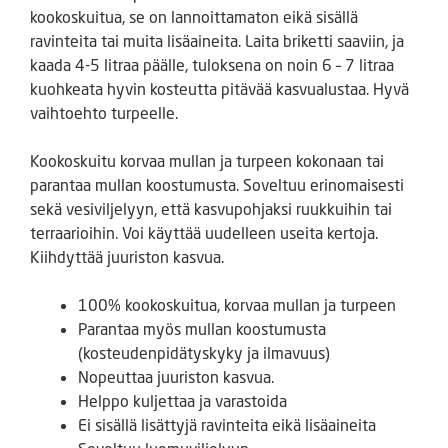
kookoskuitua, se on lannoittamaton eikä sisällä
ravinteita tai muita lisäaineita. Laita briketti saaviin, ja
kaada 4-5 litraa päälle, tuloksena on noin 6 – 7 litraa
kuohkeata hyvin kosteutta pitävää kasvualustaa. Hyvä
vaihtoehto turpeelle.
Kookoskuitu korvaa mullan ja turpeen kokonaan tai
parantaa mullan koostumusta. Soveltuu erinomaisesti
sekä vesiviljelyyn, että kasvupohjaksi ruukkuihin tai
terraarioihin. Voi käyttää uudelleen useita kertoja.
Kiihdyttää juuriston kasvua.
100% kookoskuitua, korvaa mullan ja turpeen
Parantaa myös mullan koostumusta
(kosteudenpidätyskyky ja ilmavuus)
Nopeuttaa juuriston kasvua.
Helppo kuljettaa ja varastoida
Ei sisällä lisättyjä ravinteita eikä lisäaineita