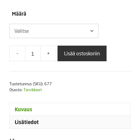
64,50 €
Määrä
-
+
Lisää ostoskoriin
TYVEK-
nauhaetiketti
220
x
Tuotetunnus (SKU):
677
25,5
Osasto:
Tarvikkeet
mm
määrä
Kuvaus
Lisätiedot