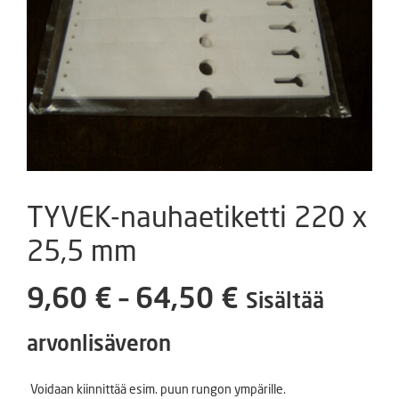
TYVEK-nauhaetiketti 220 x
25,5 mm
Hintaluokka
9,60
€
–
64,50
€
Sisältää
9,60 €
arvonlisäveron
-
Voidaan kiinnittää esim. puun rungon ympärille.