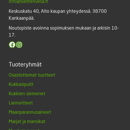
info@siemenvesa.fi
Keskuskatu 40, Aito kaupan yhteydessä. 38700
Kankaanpää.
Noutopiste avoinna sopimuksen mukaan ja arkisin 10-
17.
Facebook
Instagram
Tuoteryhmät
Osastottomat tuotteet
Kukkasipulit
Kukkien siemenet
Lannoitteet
Maanparannusaineet
Marjat ja mansikat