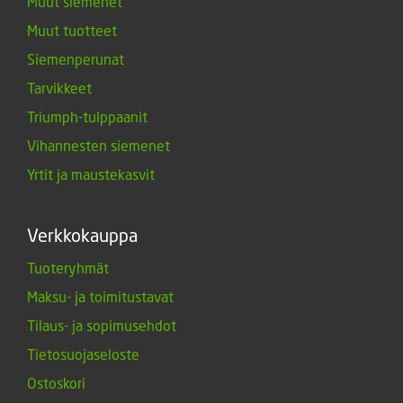
Muut siemenet
Muut tuotteet
Siemenperunat
Tarvikkeet
Triumph-tulppaanit
Vihannesten siemenet
Yrtit ja maustekasvit
Verkkokauppa
Tuoteryhmät
Maksu- ja toimitustavat
Tilaus- ja sopimusehdot
Tietosuojaseloste
Ostoskori