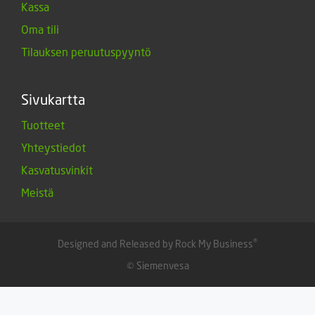
Kassa
Oma tili
Tilauksen peruutuspyyntö
Sivukartta
Tuotteet
Yhteystiedot
Kasvatusvinkit
Meistä
®
Designed and Released by Rock My Business
© Siemenvesa