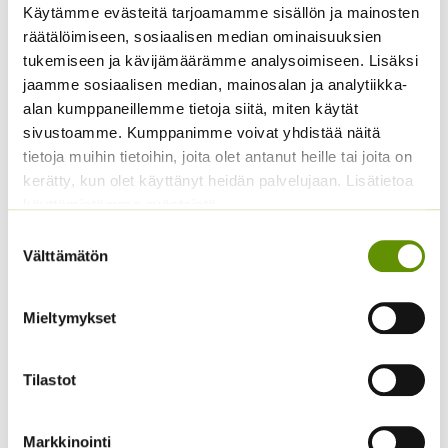
-
Käytämme evästeitä tarjoamamme sisällön ja mainosten
Alkuperäinen
Nykyinen
139,00
€
119,90
€
29,50 €
räätälöimiseen, sosiaalisen median ominaisuuksien
hinta
hinta
Sisältää arvonlisäveron
tukemiseen ja kävijämäärämme analysoimiseen. Lisäksi
oli:
on:
jaamme sosiaalisen median, mainosalan ja analytiikka-
139,00 €.
119,90 €.
alan kumppaneillemme tietoja siitä, miten käytät
sivustoamme. Kumppanimme voivat yhdistää näitä
tietoja muihin tietoihin, joita olet antanut heille tai joita on
kerätty, kun olet käyttänyt heidän palvelujaan. Lisätietoa
käyttämistämme evästeistä
Suostumuksen
Välttämätön
valinta
Pistonimisäle valkoinen
Jiffy kasvatusnapit 25
10 x 1,6 cm
kpl
Mieltymykset
Hintaluokka:
2,30
€
–
23,90
€
Sisältää
ALE!
2,30 €
arvonlisäveron
Alkuperäinen
Nykyinen
6,00
€
4,99
€
-
Sisältää
Tilastot
hinta
hinta
23,90 €
arvonlisäveron
oli:
on:
6,00 €.
4,99 €.
Markkinointi