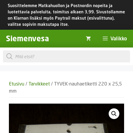
Siirry
Suosittelemme Matkahuollon ja Postnordin nopeita ja
sisältöön
luotettavia palveluita, toimitus
alkaen 3,99.
Sivustollamme
on Klarnan lisäksi myös Paytrail maksut (esivalittuna),
valitse sopivin maksutapa itse.
Siemenvesa
Valikko
Products
search
Etusivu
/
Tarvikkeet
/ TYVEK-nauhaetiketti 220 x 25,5
mm