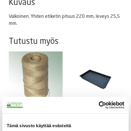
Kuvaus
Valkoinen. Yhden etiketin pituus 220 mm, leveys 25,5
mm.
Tutustu myös
Juuttinaru
Vefi PK-050
kylvöalusta, lt 50 kpl
Hintaluokka:
2,50
€
–
29,50
€
Sisältää
Tämä sivusto käyttää evästeitä
2,50 €
arvonlisäveron
ALE!