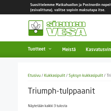
Siirry
Suosittelemme Matkahuollon ja Postnordin nopeita
sisältöön
(esivalittuna), valitse sopivin maksutapa itse.
Tuotteet
Meistä
Kasvatusvin
BIO-luomusiemenet
Yksivu
Etusivu
/
Kukkasipulit
/
Syksyn kukkasipulit
/ Tr
Tomaatit
Monivu
Salaatit
Kaksiv
Triumph-tulppaanit
Istukassipulit
Kukkas
Näytetään kaikki 3 tulosta