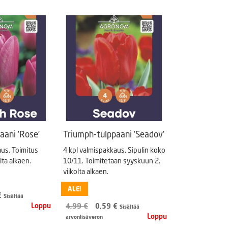
Puutarhatyökalut
Askartelutarvikkeet
aani ’Rose’
Triumph-tulppaani ’Seadov’
aus. Toimitus
4 kpl valmispakkaus. Sipulin koko
lta alkaen.
10/11. Toimitetaan syyskuun 2.
viikolta alkaen.
ALE!
eräinen
Nykyinen
€
Sisältää
hinta
Alkuperäinen
Nykyinen
4,99
€
0,59
€
Sisältää
on:
hinta
hinta
arvonlisäveron
.
1,49 €.
oli:
on: