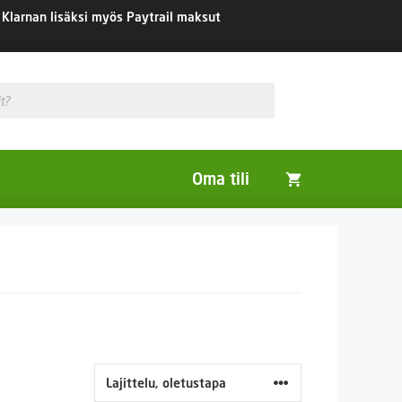
Klarnan lisäksi myös Paytrail maksut
Oma tili
Huonekasvit
Nurmikon siemenet
Viherlannoitus- ja maisemointikasvit