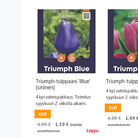
Triumph-tulppaani ’Blue’
Triumph-tulpp
(sininen)
4 kpl valmispakk
4 kpl valmispakkaus. Toimitus
syyskuun 2. viiko
syyskuun 2. viikolta alkaen.
ALE!
ALE!
Alkup
4,99
€
1,49
Alkuperäinen
Nykyinen
hinta
4,99
€
1,19
€
Sisältää
arvonlisäveron
hinta
hinta
oli:
arvonlisäveron
oli:
on:
4,99 €