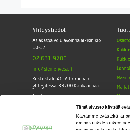
4,99 €.
1,19 €.
Yhteystiedot
Tuot
Asiakaspalvelu avoinna arkisin klo
Osasto
10-17
Kukkas
02 631 9700
Kukki
Lannoi
info@siemenvesa.fi
Maanp
Keskuskatu 40, Aito kaupan
yhteydessä. 38700 Kankaanpää.
Marjat
Noutopiste avoinna sopimuksen
Muut 
mukaan ja arkisin 10-17.
Muut 
Tämä sivusto käyttää eväs
Facebook
Instagram
Sieme
Käytämme evästeitä tarjoa
ominaisuuksien tukemisee
Tarvik
mainosalan ja analytiikka-