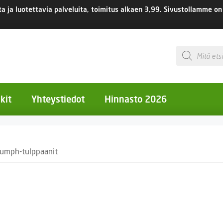
 ja luotettavia palveluita, toimitus
alkaen 3,99.
Sivustollamme on 
Products
search
kit
Yhteystiedot
Hinnasto 2026
otiset kukat
iumph-tulppaanit
otiset kukat
uotiset kukat
eokset
Ruukut