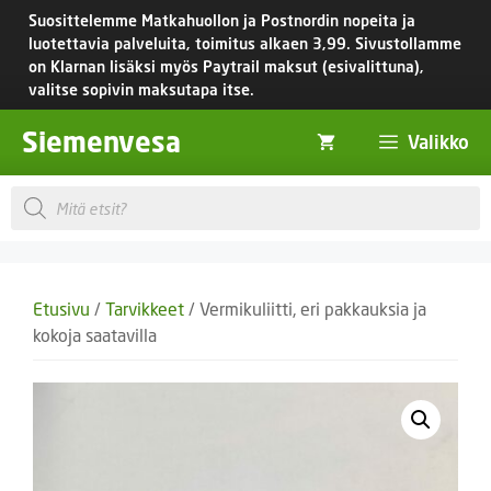
Siirry
Suosittelemme Matkahuollon ja Postnordin nopeita ja
sisältöön
luotettavia palveluita, toimitus
alkaen 3,99.
Sivustollamme
on Klarnan lisäksi myös Paytrail maksut (esivalittuna),
valitse sopivin maksutapa itse.
Siemenvesa
Valikko
Products
search
Etusivu
/
Tarvikkeet
/ Vermikuliitti, eri pakkauksia ja
kokoja saatavilla