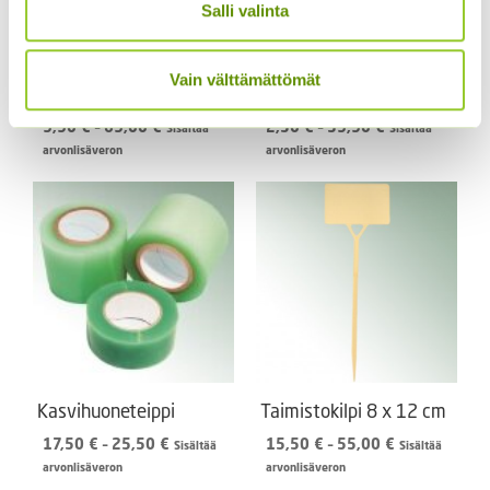
Salli valinta
Vain välttämättömät
Taimistokilpi 6 x 9 cm
Jalostusteippi
Hintaluokka:
Hintaluokka:
9,90
€
–
69,00
€
2,50
€
–
39,90
€
Sisältää
Sisältää
9,90 €
2,50 €
arvonlisäveron
arvonlisäveron
-
-
69,00 €
39,90 €
Kasvihuoneteippi
Taimistokilpi 8 x 12 cm
Hintaluokka:
Hintaluokka:
17,50
€
–
25,50
€
15,50
€
–
55,00
€
Sisältää
Sisältää
17,50 €
15,50 €
arvonlisäveron
arvonlisäveron
-
-