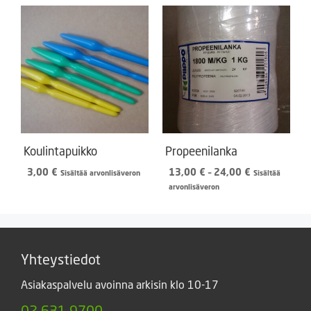
25,50 €
55,00 €
Koulintapuikko
Propeenilanka
Hintaluokka:
3,00
€
13,00
€
–
24,00
€
Sisältää arvonlisäveron
Sisältää
13,00 €
arvonlisäveron
-
24,00 €
Yhteystiedot
Asiakaspalvelu avoinna arkisin klo 10-17
02 631 9700