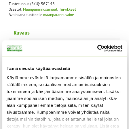
Tuotetunnus (SKU):
567143
saatavilla
Osastot:
Maanparannusaineet
,
Tarvikkeet
määrä
Avainsana tuotteelle
maanparannusaine
Kuvaus
Lisätiedot
Kuvaus
Tämä sivusto käyttää evästeitä
Ympäristöystävällinen luonnollinen maanparannusaine.
Käytämme evästeitä tarjoamamme sisällön ja mainosten
Vermikuliitilla on kyky imeä ja luovuttaa kosteutta. Sitä
räätälöimiseen, sosiaalisen median ominaisuuksien
käytetään maanparannukseen. Pitää mullan kosteana,
tukemiseen ja kävijämäärämme analysoimiseen. Lisäksi
lämpimänä ja kuohkeana.
jaamme sosiaalisen median, mainosalan ja analytiikka-
alan kumppaneillemme tietoja siitä, miten käytät
Valitse sopiva pakkauskoko. Saatavuuden vaihdellessa,
sivustoamme. Kumppanimme voivat yhdistää näitä
voi toimitettavan pakkauksen ulkonäkö tai koko poiketa
tietoja muihin tietoihin, joita olet antanut heille tai joita on
tilattavasta. Toimitettava määrä pysyy kuitenkin
kerätty, kun olet käyttänyt heidän palvelujaan. Lisätietoa