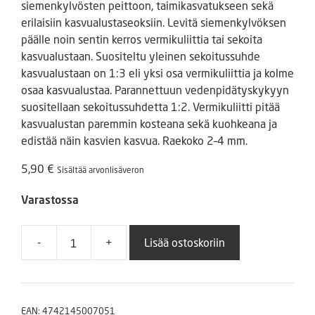
siemenkylvösten peittoon, taimikasvatukseen sekä
erilaisiin kasvualustaseoksiin. Levitä siemenkylvöksen
päälle noin sentin kerros vermikuliittia tai sekoita
kasvualustaan. Suositeltu yleinen sekoitussuhde
kasvualustaan on 1:3 eli yksi osa vermikuliittia ja kolme
osaa kasvualustaa. Parannettuun vedenpidätyskykyyn
suositellaan sekoitussuhdetta 1:2. Vermikuliitti pitää
kasvualustan paremmin kosteana sekä kuohkeana ja
edistää näin kasvien kasvua. Raekoko 2–4 mm.
5,90
€
Sisältää arvonlisäveron
Varastossa
-
+
Lisää ostoskoriin
Vermikuliitti,
eri
pakkauksia
ja
EAN:
4742145007051
kokoja