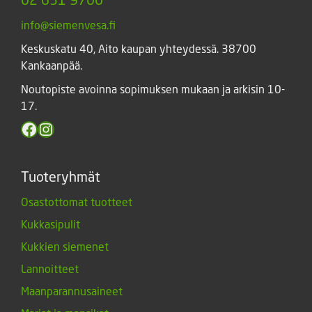
info@siemenvesa.fi
Keskuskatu 40, Aito kaupan yhteydessä. 38700
Kankaanpää.
Noutopiste avoinna sopimuksen mukaan ja arkisin 10-
17.
Facebook
Instagram
Tuoteryhmät
Osastottomat tuotteet
Kukkasipulit
Kukkien siemenet
Lannoitteet
Maanparannusaineet
Marjat ja mansikat