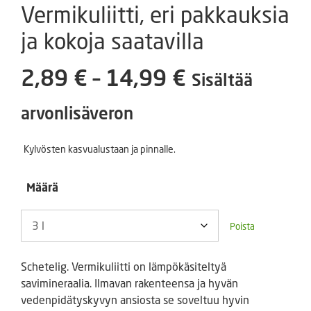
Vermikuliitti, eri pakkauksia
ja kokoja saatavilla
Hintaluokka
2,89
€
–
14,99
€
Sisältää
2,89 €
arvonlisäveron
-
Kylvösten kasvualustaan ja pinnalle.
14,99 €
Määrä
Poista
Schetelig. Vermikuliitti on lämpökäsiteltyä
savimineraalia. Ilmavan rakenteensa ja hyvän
vedenpidätyskyvyn ansiosta se soveltuu hyvin