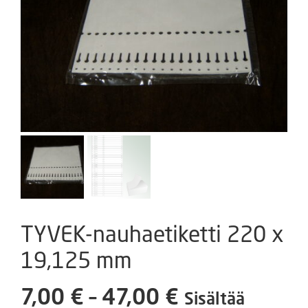
TYVEK-nauhaetiketti 220 x
19,125 mm
Hintaluokka:
7,00
€
–
47,00
€
Sisältää