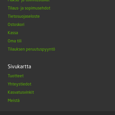
Tilaus- ja sopimusehdot
Tietosuojaseloste
Ostoskori
Kassa
Oma tili
Tilauksen peruutuspyyntö
Sivukartta
Tuotteet
Yhteystiedot
Kasvatusvinkit
Meistä