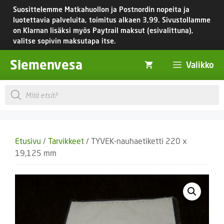
Siirry
Suosittelemme Matkahuollon ja Postnordin nopeita ja
sisältöön
luotettavia palveluita, toimitus
alkaen 3,99.
Sivustollamme
on Klarnan lisäksi myös Paytrail maksut (esivalittuna),
valitse sopivin maksutapa itse.
Siemenvesa
Valikko
Products
search
Etusivu
/
Tarvikkeet
/ TYVEK-nauhaetiketti 220 x
19,125 mm