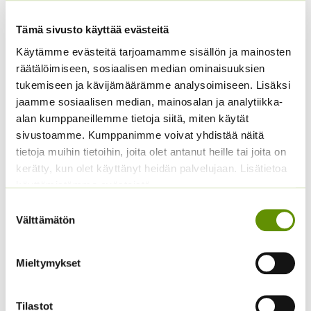
Jiffy kasvatusnapit 25
Vermikuliitti, eri
Tämä sivusto käyttää evästeitä
kpl
pakkauksia ja kokoja
saatavilla
Käytämme evästeitä tarjoamamme sisällön ja mainosten
ALE!
räätälöimiseen, sosiaalisen median ominaisuuksien
Hintaluokka:
2,89
€
–
14,99
€
Sisältää
Alkuperäinen
Nykyinen
tukemiseen ja kävijämäärämme analysoimiseen. Lisäksi
6,00
€
4,99
€
2,89 €
Sisältää
arvonlisäveron
hinta
hinta
-
jaamme sosiaalisen median, mainosalan ja analytiikka-
arvonlisäveron
oli:
on:
14,99 €
alan kumppaneillemme tietoja siitä, miten käytät
6,00 €.
4,99 €.
sivustoamme. Kumppanimme voivat yhdistää näitä
tietoja muihin tietoihin, joita olet antanut heille tai joita on
kerätty, kun olet käyttänyt heidän palvelujaan. Lisätietoa
käyttämistämme evästeistä
Suostumuksen
Välttämätön
valinta
Mieltymykset
Vefi PK-050
Kasvihuoneteippi
kylvöalusta
Hintaluokka:
17,50
€
–
25,50
€
Sisältää
17,50 €
arvonlisäveron
ALE!
Tilastot