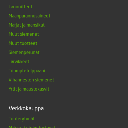
Lannoitteet
Maanparannusaineet
Marjat ja mansikat
Muut siemenet
Muut tuotteet
Siemenperunat
Tarvikkeet
Triumph-tulppaanit
Vihannesten siemenet
Yrtit ja maustekasvit
Verkkokauppa
Tuoteryhmät
Maksu- ja toimitustavat