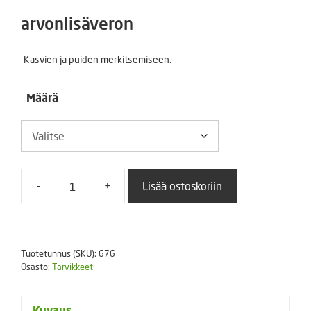
7,00 €
arvonlisäveron
-
Kasvien ja puiden merkitsemiseen.
47,00 €
Määrä
-
+
Lisää ostoskoriin
TYVEK-
nauhaetiketti
220
x
Tuotetunnus (SKU):
676
19,125
Osasto:
Tarvikkeet
mm
määrä
Kuvaus