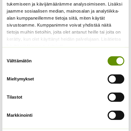
-
tukemiseen ja kävijämäärämme analysoimiseen. Lisäksi
Alkuperäinen
Nykyinen
5,60
€
3,90
€
69,00 €
Sisältää
jaamme sosiaalisen median, mainosalan ja analytiikka-
hinta
hinta
arvonlisäveron
oli:
on:
alan kumppaneillemme tietoja siitä, miten käytät
5,60 €.
3,90 €.
sivustoamme. Kumppanimme voivat yhdistää näitä
tietoja muihin tietoihin, joita olet antanut heille tai joita on
kerätty, kun olet käyttänyt heidän palvelujaan. Lisätietoa
käyttämistämme evästeistä
Suostumuksen
Välttämätön
valinta
Mieltymykset
Pistonimisäle valkoinen
Kasvihuoneteippi
8 x 1,4 cm
Hintaluokka:
17,50
€
–
25,50
€
Sisältää
Hintaluokka:
17,50 €
6,70
€
–
18,50
€
Tilastot
Sisältää
arvonlisäveron
6,70 €
-
arvonlisäveron
-
25,50 €
18,50 €
Markkinointi