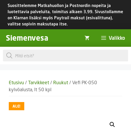
Siirry
Suosittelemme Matkahuollon ja Postnordin nopeita ja
sisältöön
luotettavia palveluita, toimitus
alkaen 3,99.
Sivustollamme
on Klarnan lisäksi myös Paytrail maksut (esivalittuna),
valitse sopivin maksutapa itse.
Siemenvesa
Valikko
Products
search
Etusivu
/
Tarvikkeet
/
Ruukut
/ Vefi PK-050
kylvöalusta, lt 50 kpl
ALE!