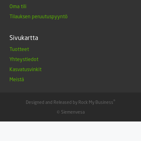
Oma tili
Tilauksen peruutuspyyntö
Sivukartta
Tuotteet
Yhteystiedot
Kasvatusvinkit
Meistä
®
Designed and Released by Rock My Business
© Siemenvesa