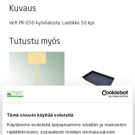
Kuvaus
Vefi PK-050 kylvöalusta. Laatikko 50 kpl.
Tutustu myös
Taimistokilpi 6 x 9 cm
Vefi PK-050
Tämä sivusto käyttää evästeitä
kylvöalusta
Hintaluokka:
9,90
€
–
69,00
€
Käytämme evästeitä tarjoamamme sisällön ja mainosten
Sisältää
9,90 €
arvonlisäveron
ALE!
räätälöimiseen, sosiaalisen median ominaisuuksien