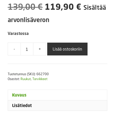
Alkuperäinen
Nykyine
139,00
€
119,90
€
Sisältää
hinta
hinta
arvonlisäveron
oli:
on:
Varastossa
139,00 €.
119,90 €
-
+
Lisää ostoskoriin
Vefi
PK-
050
kylvöalusta,
Tuotetunnus (SKU):
662700
lt
Osastot:
Ruukut
,
Tarvikkeet
50
kpl
määrä
Kuvaus
Lisätiedot