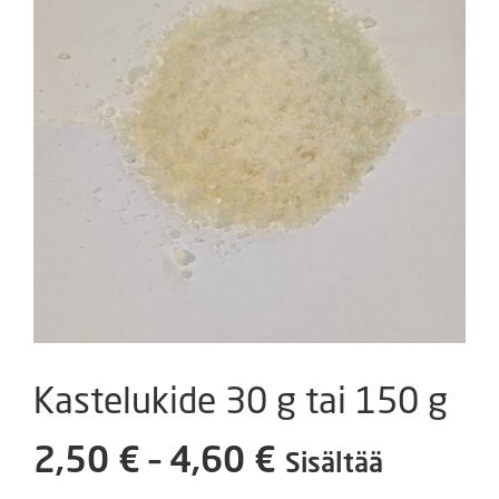
Kastelukide 30 g tai 150 g
Hintaluokka:
2,50
€
–
4,60
€
Sisältää