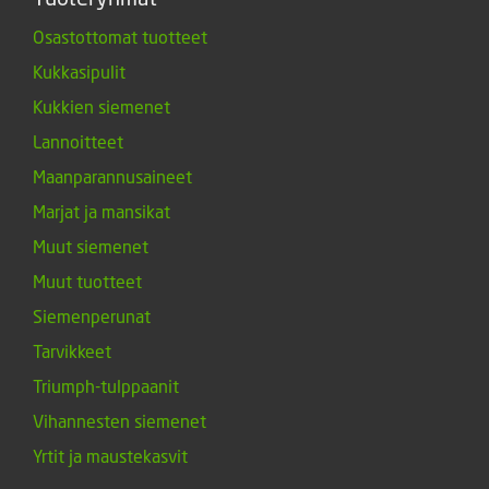
Osastottomat tuotteet
Kukkasipulit
Kukkien siemenet
Lannoitteet
Maanparannusaineet
Marjat ja mansikat
Muut siemenet
Muut tuotteet
Siemenperunat
Tarvikkeet
Triumph-tulppaanit
Vihannesten siemenet
Yrtit ja maustekasvit