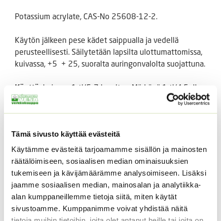
Potassium acrylate, CAS-No 25608-12-2.
Käytön jälkeen pese kädet saippualla ja vedellä
perusteellisesti. Säilytetään lapsilta ulottumattomissa,
kuivassa, +5 + 25, suoralta auringonvalolta suojattuna.
Käyttö:
kuivana 1 tl/5-7 l multaa. Märkänä 1 tl/4,5 dl
vettä.
Mikäli pakkausta säilytetään kosteassa pitkiä aikoja, voi
Tämä sivusto käyttää evästeitä
sisältö hieman paakkuuntua. Tämä ei kuitenkaan estä
tuotteen käyttöä, sillä paakut voi tarvittaessa rikkoa.
Käytämme evästeitä tarjoamamme sisällön ja mainosten
Säilyy kuivana ja oikein säilytettynä vuosikausia.
räätälöimiseen, sosiaalisen median ominaisuuksien
tukemiseen ja kävijämäärämme analysoimiseen. Lisäksi
Tutustu myös
jaamme sosiaalisen median, mainosalan ja analytiikka-
alan kumppaneillemme tietoja siitä, miten käytät
sivustoamme. Kumppanimme voivat yhdistää näitä
tietoja muihin tietoihin, joita olet antanut heille tai joita on