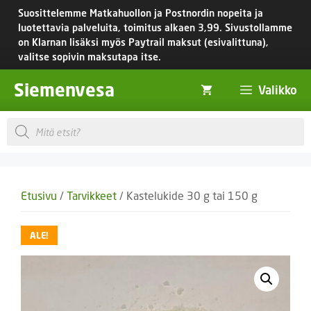
Siirry
Suosittelemme Matkahuollon ja Postnordin nopeita ja
sisältöön
luotettavia palveluita, toimitus
alkaen 3,99.
Sivustollamme
on Klarnan lisäksi myös Paytrail maksut (esivalittuna),
valitse sopivin maksutapa itse.
Siemenvesa
Valikko
Products
search
Etusivu
/
Tarvikkeet
/ Kastelukide 30 g tai 150 g
ALE!