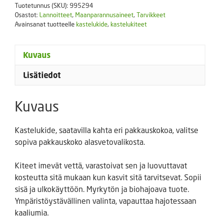
Tuotetunnus (SKU):
995294
150
Osastot:
Lannoitteet
,
Maanparannusaineet
,
Tarvikkeet
g
Avainsanat tuotteelle
kastelukide
,
kastelukiteet
määrä
Kuvaus
Lisätiedot
Kuvaus
Kastelukide, saatavilla kahta eri pakkauskokoa, valitse
sopiva pakkauskoko alasvetovalikosta.
Kiteet imevät vettä, varastoivat sen ja luovuttavat
kosteutta sitä mukaan kun kasvit sitä tarvitsevat. Sopii
sisä ja ulkokäyttöön. Myrkytön ja biohajoava tuote.
Ympäristöystävällinen valinta, vapauttaa hajotessaan
kaaliumia.