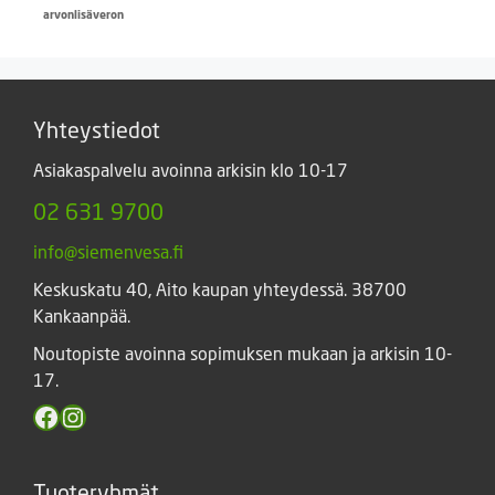
hinta
hinta
arvonlisäveron
oli:
on:
5,60 €.
3,90 €.
Yhteystiedot
Asiakaspalvelu avoinna arkisin klo 10-17
02 631 9700
info@siemenvesa.fi
Keskuskatu 40, Aito kaupan yhteydessä. 38700
Kankaanpää.
Noutopiste avoinna sopimuksen mukaan ja arkisin 10-
17.
Facebook
Instagram
Tuoteryhmät