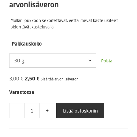
2,50 €
arvonlisäveron
-
Mullan joukkoon sekoitettavat, vettä imevät kastelukiteet
pidentävät kasteluväliä.
4,60 €
Pakkauskoko
Poista
Alkuperäinen
Nykyinen
3,00
€
2,50
€
Sisältää arvonlisäveron
hinta
hinta
Varastossa
oli:
on:
3,00 €.
2,50 €.
-
+
Lisää ostoskoriin
Kastelukide
30
g
tai