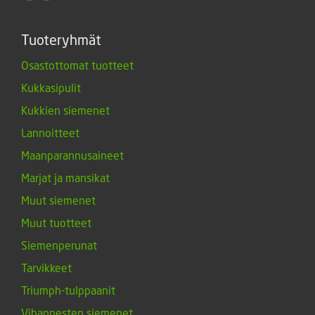
Tuoteryhmät
Osastottomat tuotteet
Kukkasipulit
Kukkien siemenet
Lannoitteet
Maanparannusaineet
Marjat ja mansikat
Muut siemenet
Muut tuotteet
Siemenperunat
Tarvikkeet
Triumph-tulppaanit
Vihannesten siemenet