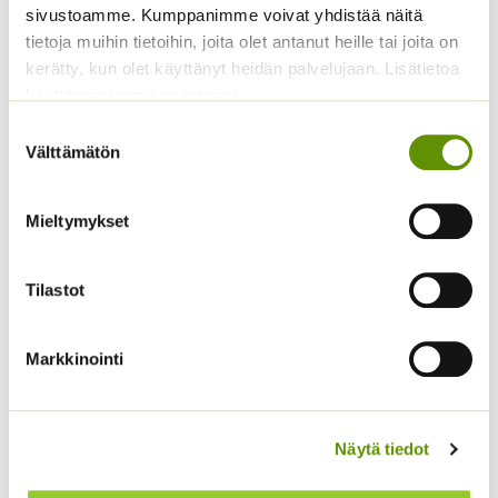
sivustoamme. Kumppanimme voivat yhdistää näitä
tietoja muihin tietoihin, joita olet antanut heille tai joita on
kerätty, kun olet käyttänyt heidän palvelujaan. Lisätietoa
käyttämistämme evästeistä
Suostumuksen
Välttämätön
valinta
Taimistokilpi 3 x 5 cm
Taimistokilpi 8 x 12 cm
Mieltymykset
Hintaluokka:
Hintaluokka:
3,50
€
–
35,50
€
15,50
€
–
55,00
€
Sisältää
Sisältää
3,50 €
15,50 €
arvonlisäveron
arvonlisäveron
-
-
Tilastot
35,50 €
55,00 €
Markkinointi
Näytä tiedot