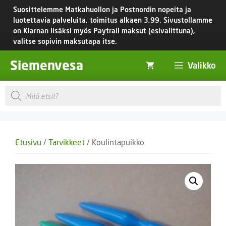
Siirry
Suosittelemme Matkahuollon ja Postnordin nopeita ja
sisältöön
luotettavia palveluita, toimitus
alkaen 3,99.
Sivustollamme
on Klarnan lisäksi myös Paytrail maksut (esivalittuna),
valitse sopivin maksutapa itse.
Siemenvesa
Valikko
Products
search
Etusivu
/
Tarvikkeet
/ Koulintapuikko