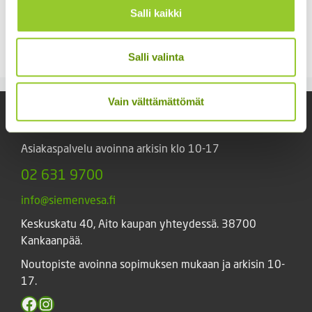
Salli kaikki
Jalostusteippi
Kasvihuoneteippi
Hintaluokka:
Hintaluokka:
2,50
€
–
39,90
€
17,50
€
–
25,50
€
Sisältää
Sisältää
2,50 €
17,50 €
arvonlisäveron
arvonlisäveron
Salli valinta
-
-
39,90 €
25,50 €
Vain välttämättömät
Yhteystiedot
Asiakaspalvelu avoinna arkisin klo 10-17
02 631 9700
info@siemenvesa.fi
Keskuskatu 40, Aito kaupan yhteydessä. 38700
Kankaanpää.
Noutopiste avoinna sopimuksen mukaan ja arkisin 10-
17.
Facebook
Instagram