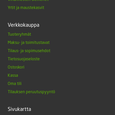
Yrtit ja maustekasvit
Verkkokauppa
Tuoteryhmät
Maksu- ja toimitustavat
Tilaus- ja sopimusehdot
Tietosuojaseloste
Ostoskori
Kassa
Oma tili
Tilauksen peruutuspyyntö
Sivukartta