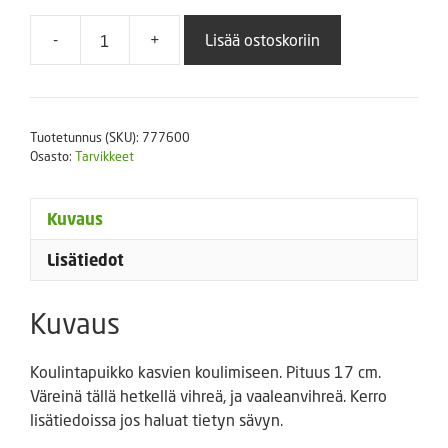
-
+
Lisää ostoskoriin
Koulintapuikko
määrä
Tuotetunnus (SKU):
777600
Osasto:
Tarvikkeet
Kuvaus
Lisätiedot
Kuvaus
Koulintapuikko kasvien koulimiseen. Pituus 17 cm.
Väreinä tällä hetkellä vihreä, ja vaaleanvihreä. Kerro
lisätiedoissa jos haluat tietyn sävyn.