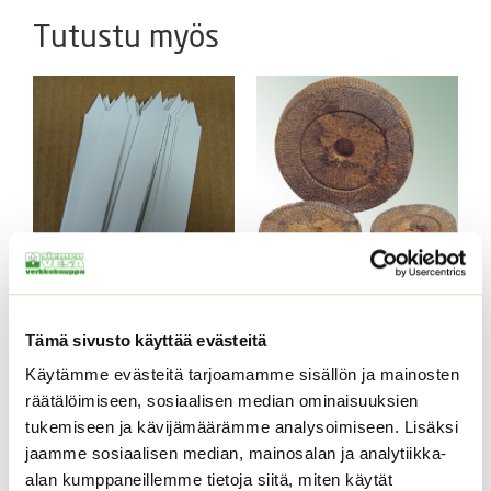
Tutustu myös
Pistonimisäle valkoinen
Jiffy kasvatusnapit 25
12 x 1,8 cm
kpl
Tämä sivusto käyttää evästeitä
Hintaluokka:
9,90
€
–
24,90
€
Sisältää
ALE!
Käytämme evästeitä tarjoamamme sisällön ja mainosten
9,90 €
arvonlisäveron
Alkuperäinen
Nykyinen
räätälöimiseen, sosiaalisen median ominaisuuksien
6,00
€
4,99
€
-
Sisältää
hinta
hinta
24,90 €
tukemiseen ja kävijämäärämme analysoimiseen. Lisäksi
arvonlisäveron
oli:
on:
jaamme sosiaalisen median, mainosalan ja analytiikka-
6,00 €.
4,99 €.
alan kumppaneillemme tietoja siitä, miten käytät