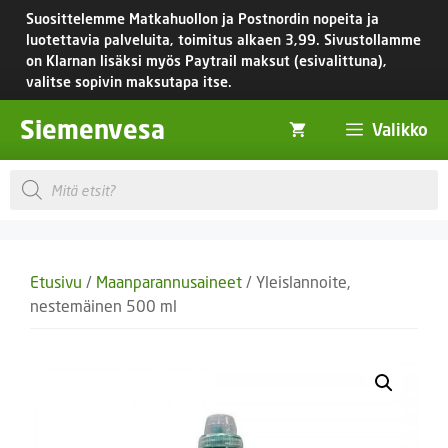
Siirry
Suosittelemme Matkahuollon ja Postnordin nopeita ja
sisältöön
luotettavia palveluita, toimitus
alkaen 3,99.
Sivustollamme
on Klarnan lisäksi myös Paytrail maksut (esivalittuna),
valitse sopivin maksutapa itse.
Siemenvesa
Valikko
Products
search
Etusivu
/
Maanparannusaineet
/ Yleislannoite,
nestemäinen 500 ml