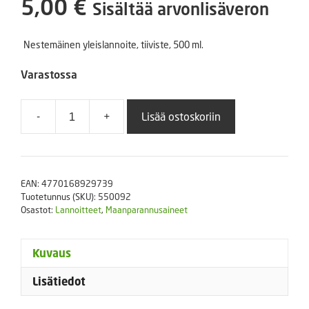
5,00
€
Sisältää arvonlisäveron
Nestemäinen yleislannoite, tiiviste, 500 ml.
Varastossa
-
+
Lisää ostoskoriin
Yleislannoite,
nestemäinen
500
ml
EAN:
4770168929739
määrä
Tuotetunnus (SKU):
550092
Osastot:
Lannoitteet
,
Maanparannusaineet
Kuvaus
Lisätiedot