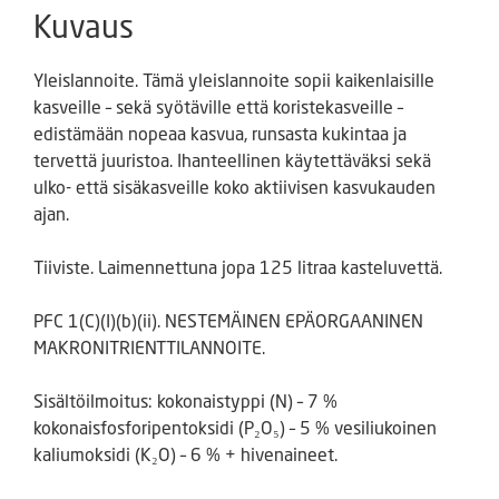
Kuvaus
Yleislannoite. Tämä yleislannoite sopii kaikenlaisille
kasveille – sekä syötäville että koristekasveille –
edistämään nopeaa kasvua, runsasta kukintaa ja
tervettä juuristoa. Ihanteellinen käytettäväksi sekä
ulko- että sisäkasveille koko aktiivisen kasvukauden
ajan.
Tiiviste. Laimennettuna jopa 125 litraa kasteluvettä.
PFC 1(C)(I)(b)(ii). NESTEMÄINEN EPÄORGAANINEN
MAKRONITRIENTTILANNOITE.
Sisältöilmoitus: kokonaistyppi (N) – 7 %
kokonaisfosforipentoksidi (P₂O₅) – 5 % vesiliukoinen
kaliumoksidi (K₂O) – 6 % + hivenaineet.