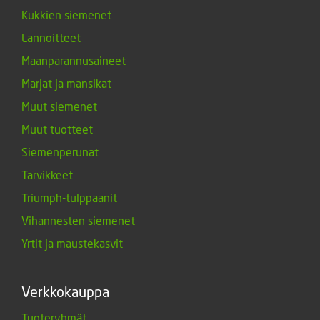
Kukkien siemenet
Lannoitteet
Maanparannusaineet
Marjat ja mansikat
Muut siemenet
Muut tuotteet
Siemenperunat
Tarvikkeet
Triumph-tulppaanit
Vihannesten siemenet
Yrtit ja maustekasvit
Verkkokauppa
Tuoteryhmät