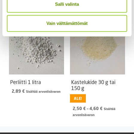
noin 1 L)
9,90 €
Salli valinta
arvonlisäveron
-
4,99
€
Sisältää arvonlisäveron
24,90 €
Vain välttämättömät
Perliitti 1 litra
Kastelukide 30 g tai
150 g
2,89
€
Sisältää arvonlisäveron
ALE!
Hintaluokka:
2,50
€
–
4,60
€
Sisältää
2,50 €
arvonlisäveron
-
4,60 €