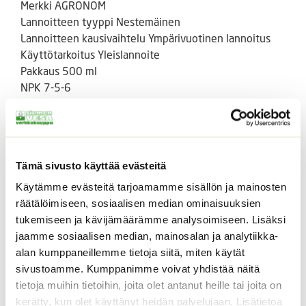
Merkki AGRONOM
Lannoitteen tyyppi Nestemäinen
Lannoitteen kausivaihtelu Ympärivuotinen lannoitus
Käyttötarkoitus Yleislannoite
Pakkaus 500 ml
NPK 7-5-6
Pakkauksen kielet LV, EE, FI, SE, EN, LT
Lue aina tuoteseloste, säilytysohjeet ja
turvallisuusmerkinnät huolellisesti pakkauksesta.
Tämä sivusto käyttää evästeitä
Käytämme evästeitä tarjoamamme sisällön ja mainosten
Tutustu myös
räätälöimiseen, sosiaalisen median ominaisuuksien
tukemiseen ja kävijämäärämme analysoimiseen. Lisäksi
jaamme sosiaalisen median, mainosalan ja analytiikka-
alan kumppaneillemme tietoja siitä, miten käytät
sivustoamme. Kumppanimme voivat yhdistää näitä
tietoja muihin tietoihin, joita olet antanut heille tai joita on
kerätty, kun olet käyttänyt heidän palvelujaan. Lisätietoa