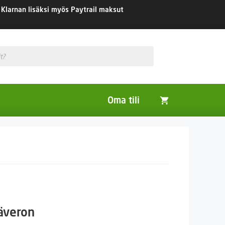
Klarnan lisäksi myös Paytrail maksut
Oma tili
Huonekasvit
Nurmikon siemenet
Viherlannoitus- ja maisemointikasvit
säveron