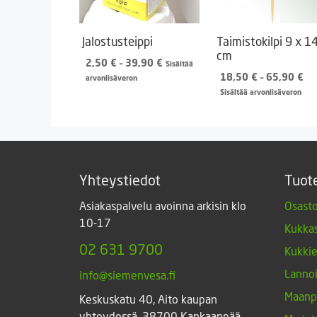
Jalostusteippi
Taimistokilpi 9 x 1
cm
Hintaluokka:
2,50
€
–
39,90
€
Sisältää
2,50 €
Hi
18,50
€
–
65,90
€
arvonlisäveron
-
18
Sisältää arvonlisäveron
39,90 €
-
65
Yhteystiedot
Tuot
Asiakaspalvelu avoinna arkisin klo
Osasto
10-17
Kukkas
02 631 9700
Kukki
Lannoi
info@siemenvesa.fi
Maanp
Keskuskatu 40, Aito kaupan
yhteydessä. 38700 Kankaanpää.