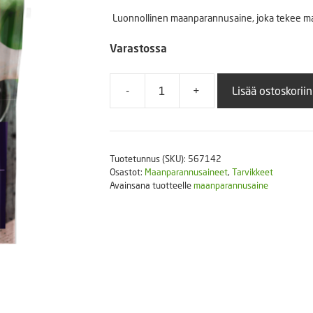
Puutarhatyökalut
Luonnollinen maanparannusaine, joka tekee maa
Askartelutarvikkeet
Varastossa
-
+
Lisää ostoskoriin
Perliitti
5
litraa
määrä
Tuotetunnus (SKU):
567142
Osastot:
Maanparannusaineet
,
Tarvikkeet
Avainsana tuotteelle
maanparannusaine