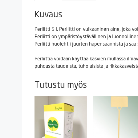
Kuvaus
Perliitti 5 l. Perliitti on vulkaaninen aine, jo
Perliitti on ympäristöystävällinen ja luonnoll
Perliitti huolehtii juurten hapensaannista ja 
Perliittiä voidaan käyttää kasvien mullassa ilmav
puhdasta taudeista, tuholaisista ja rikkakasveis
Tutustu myös