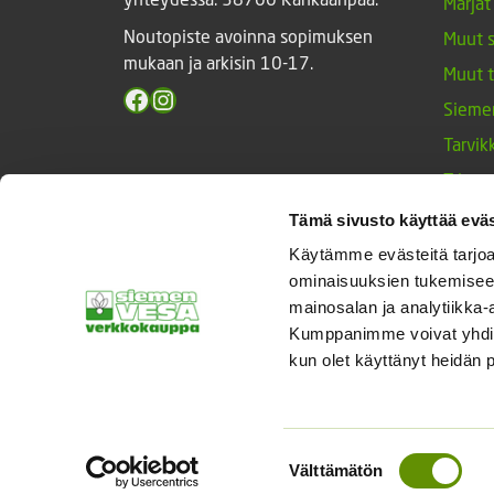
Marjat
Noutopiste avoinna sopimuksen
Muut 
mukaan ja arkisin 10-17.
Muut 
Facebook
Instagram
Sieme
Tarvik
Triump
Vihan
Tämä sivusto käyttää eväs
Yrtit 
Käytämme evästeitä tarjoa
ominaisuuksien tukemisee
mainosalan ja analytiikka-
Kumppanimme voivat yhdistää 
© Siemenvesa
kun olet käyttänyt heidän 
Suostumuksen
Välttämätön
valinta