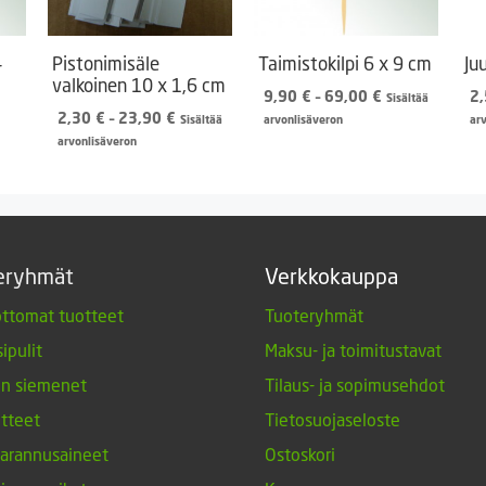
4
Pistonimisäle
Taimistokilpi 6 x 9 cm
Ju
valkoinen 10 x 1,6 cm
Hintaluokka:
9,90
€
–
69,00
€
2
Sisältää
ntaluokka:
Hintaluokka:
9,90 €
2,30
€
–
23,90
€
Sisältää
arvonlisäveron
ar
,50 €
2,30 €
-
arvonlisäveron
-
69,00 €
,90 €
23,90 €
eryhmät
Verkkokauppa
ttomat tuotteet
Tuoteryhmät
ipulit
Maksu- ja toimitustavat
en siemenet
Tilaus- ja sopimusehdot
tteet
Tietosuojaseloste
arannusaineet
Ostoskori