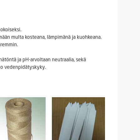
okoiseksi.
ämään multa kosteana, lämpimänä ja kuohkeana.
aremmin.
ämätöntä ja pH-arvoltaan neutraalia, sekä
uono vedenpidätyskyky.