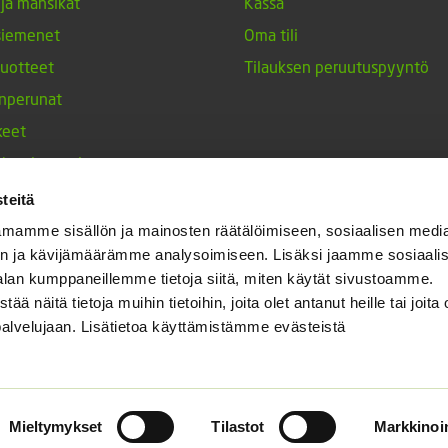
 ja mansikat
Kassa
siemenet
Oma tili
tuotteet
Tilauksen peruutuspyyntö
nperunat
keet
h-tulppaanit
nesten siemenet
teitä
ja maustekasvit
mamme sisällön ja mainosten räätälöimiseen, sosiaalisen medi
n ja kävijämäärämme analysoimiseen. Lisäksi jaamme sosiaali
alan kumppaneillemme tietoja siitä, miten käytät sivustoamme.
näitä tietoja muihin tietoihin, joita olet antanut heille tai joita 
palvelujaan. Lisätietoa käyttämistämme evästeistä
Mieltymykset
Tilastot
Markkinoin