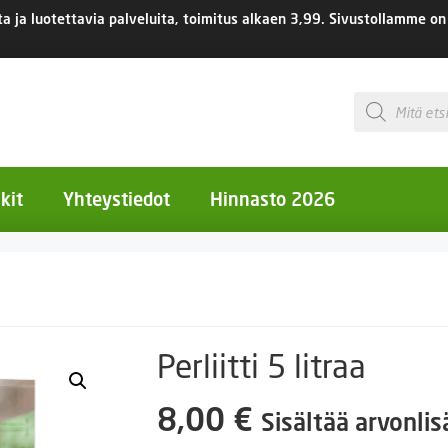
 ja luotettavia palveluita, toimitus
alkaen 3,99.
Sivustollamme on 
Products
search
kit
Yhteystiedot
Hinnasto 2026
otiset kukat
otiset kukat
uotiset kukat
Perliitti 5 litraa
eokset
8,00
€
Sisältää arvonli
Ruukut