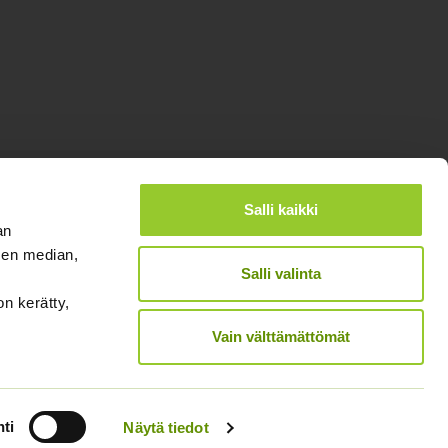
Salli kaikki
an
sen median,
Salli valinta
on kerätty,
®
Designed and Released by Rock My Business
Vain välttämättömät
ti
Näytä tiedot