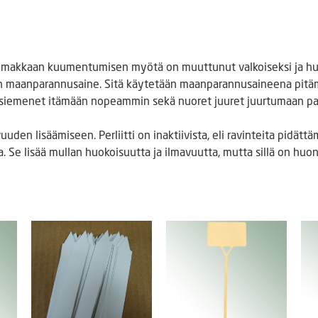
ka voimakkaan kuumentumisen myötä on muuttunut valkoiseksi ja hu
inen maanparannusaine. Sitä käytetään maanparannusaineena pit
saa siemenet itämään nopeammin sekä nuoret juuret juurtumaan p
uuden lisäämiseen. Perliitti on inaktiivista, eli ravinteita pidätt
ta. Se lisää mullan huokoisuutta ja ilmavuutta, mutta sillä on h