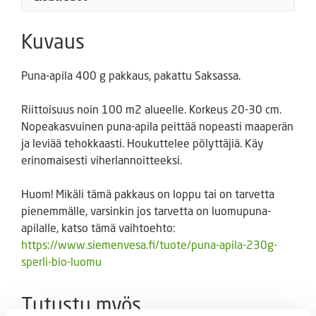
Kuvaus
Puna-apila 400 g pakkaus, pakattu Saksassa.
Riittoisuus noin 100 m2 alueelle. Korkeus 20-30 cm.
Nopeakasvuinen puna-apila peittää nopeasti maaperän
ja leviää tehokkaasti. Houkuttelee pölyttäjiä. Käy
erinomaisesti viherlannoitteeksi.
Huom! Mikäli tämä pakkaus on loppu tai on tarvetta
pienemmälle, varsinkin jos tarvetta on luomupuna-
apilalle, katso tämä vaihtoehto:
https://www.siemenvesa.fi/tuote/puna-apila-230g-
sperli-bio-luomu
Tutustu myös