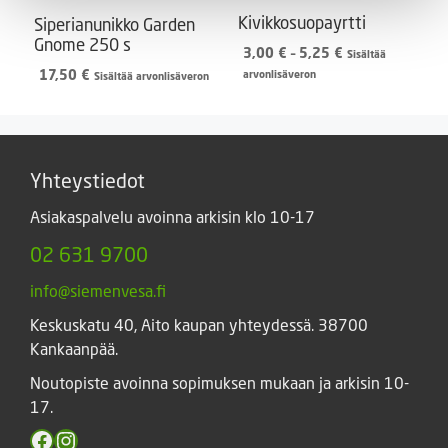
Kivikkosuopayrtti
Siperianunikko Garden
Gnome 250 s
Hintaluokka:
3,00
€
–
5,25
€
Sisältää
3,00 €
17,50
€
arvonlisäveron
Sisältää arvonlisäveron
-
5,25 €
Yhteystiedot
Asiakaspalvelu avoinna arkisin klo 10-17
02 631 9700
info@siemenvesa.fi
Keskuskatu 40, Aito kaupan yhteydessä. 38700
Kankaanpää.
Noutopiste avoinna sopimuksen mukaan ja arkisin 10-
17.
Facebook
Instagram