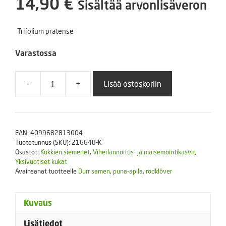
14,90
€
Sisältää arvonlisäveron
Trifolium pratense
Varastossa
-
+
Lisää ostoskoriin
Puna-
Apila
400
grammaa
EAN:
4099682813004
(noin
Tuotetunnus (SKU):
216648-K
100
Osastot:
Kukkien siemenet
,
Viherlannoitus- ja maisemointikasvit
,
m2)
Yksivuotiset kukat
Avainsanat tuotteelle
Durr samen
,
puna-apila
,
rödklöver
määrä
Kuvaus
Lisätiedot