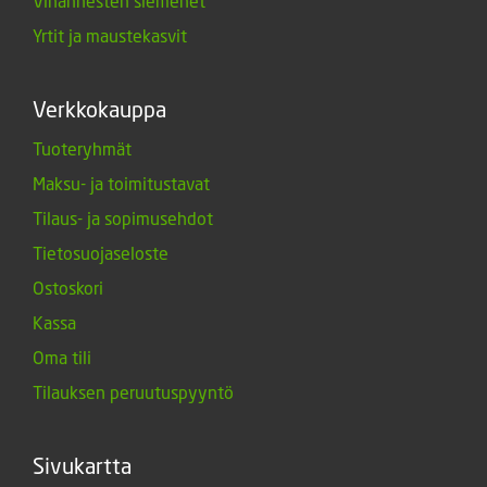
Vihannesten siemenet
Yrtit ja maustekasvit
Verkkokauppa
Tuoteryhmät
Maksu- ja toimitustavat
Tilaus- ja sopimusehdot
Tietosuojaseloste
Ostoskori
Kassa
Oma tili
Tilauksen peruutuspyyntö
Sivukartta