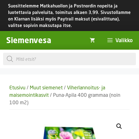
Siirry
Suosittelemme Matkahuollon ja Postnordin nopeita ja
sisältöön
luotettavia palveluita, toimitus
alkaen 3,99.
Sivustollamme
on Klarnan lisäksi myös Paytrail maksut (esivalittuna),
valitse sopivin maksutapa itse.
Siemenvesa
Valikko
Products
search
Etusivu
/
Muut siemenet
/
Viherlannoitus- ja
maisemointikasvit
/ Puna-Apila 400 grammaa (noin
100 m2)