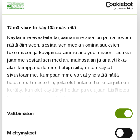
Tämä sivusto käyttää evästeitä
Käytämme evästeitä tarjoamamme sisällön ja mainosten
räätälöimiseen, sosiaalisen median ominaisuuksien
tukemiseen ja kävijämäärämme analysoimiseen. Lisäksi
jaamme sosiaalisen median, mainosalan ja analytiikka-
alan kumppaneillemme tietoja siitä, miten käytät
Kerrottu
Hentohöyhenheinä
sivustoamme. Kumppanimme voivat yhdistää näitä
ryhmäsamettikukka
Pony Tails
tietoja muihin tietoihin, joita olet antanut heille tai joita on
Super Hero Deep Yellow
Hintaluokka:
3,50
€
–
17,50
€
Sisältää
kerätty, kun olet käyttänyt heidän palvelujaan. Lisätietoa
Hintaluokka:
3,50 €
2,00
€
–
12,00
€
Sisältää
arvonlisäveron
käyttämistämme evästeistä
2,00 €
-
arvonlisäveron
-
17,50 €
Suostumuksen
12,00 €
Välttämätön
valinta
Mieltymykset