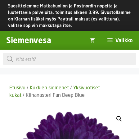
Siirry
Suosittelemme Matkahuollon ja Postnordin nopeita ja
sisältöön
luotettavia palveluita, toimitus
alkaen 3,99.
Sivustollamme
on Klarnan lisäksi myös Paytrail maksut (esivalittuna),
valitse sopivin maksutapa itse.
Siemenvesa
Valikko
Products
search
Etusivu
/
Kukkien siemenet
/
Yksivuotiset
kukat
/ Kiinanasteri Fan Deep Blue