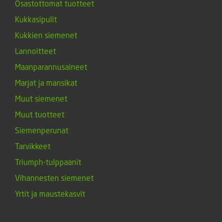
Osastottomat tuotteet
Kukkasipulit
Kukkien siemenet
Lannoitteet
Maanparannusaineet
Marjat ja mansikat
Muut siemenet
Muut tuotteet
Siemenperunat
Tarvikkeet
Triumph-tulppaanit
Vihannesten siemenet
Yrtit ja maustekasvit