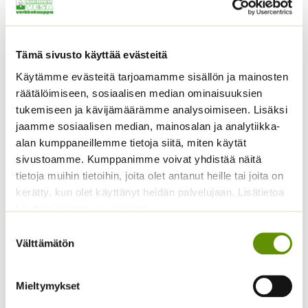
Amurinmaksaruoho
Kiinanritarinkannus
Tämä sivusto käyttää evästeitä
Sedum selskianum
Summer Colors an. noin
Spirit
40 s.
Käytämme evästeitä tarjoamamme sisällön ja mainosten
räätälöimiseen, sosiaalisen median ominaisuuksien
Hintaluokka:
4,40
€
–
22,50
€
5,00
€
Sisältää
Sisältää arvonlisäveron
4,40 €
tukemiseen ja kävijämäärämme analysoimiseen. Lisäksi
arvonlisäveron
-
jaamme sosiaalisen median, mainosalan ja analytiikka-
22,50 €
alan kumppaneillemme tietoja siitä, miten käytät
sivustoamme. Kumppanimme voivat yhdistää näitä
tietoja muihin tietoihin, joita olet antanut heille tai joita on
kerätty, kun olet käyttänyt heidän palvelujaan. Lisätietoa
käyttämistämme evästeistä
Suostumuksen
Välttämätön
valinta
Alppiasteri Sekoitus
Mieltymykset
Hintaluokka:
3,00
€
–
5,00
€
Sisältää
3,00 €