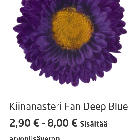
Kiinanasteri Fan Deep Blue
Hintaluokka:
2,90
€
–
8,00
€
Sisältää
2,90 €
arvonlisäveron