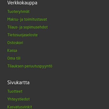
Verkkokauppa
Tuoteryhmät
Maksu- ja toimitustavat
Tilaus- ja sopimusehdot
Tietosuojaseloste
Ostoskori
Kassa
Oma tili
Tilauksen peruutuspyyntö
Sivukartta
Tuotteet
Yhteystiedot
Kasvatusvinkit