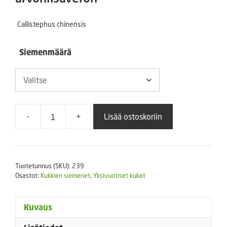
-
Callistephus chinensis
8,00 €
Siemenmäärä
-
+
Lisää ostoskoriin
Kiinanasteri
Fan
Deep
Blue
Tuotetunnus (SKU):
239
määrä
Osastot:
Kukkien siemenet
,
Yksivuotiset kukat
Kuvaus