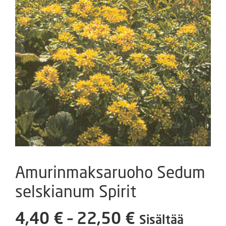
Amurinmaksaruoho Sedum
selskianum Spirit
Hintaluokka
4,40
€
–
22,50
€
Sisältää