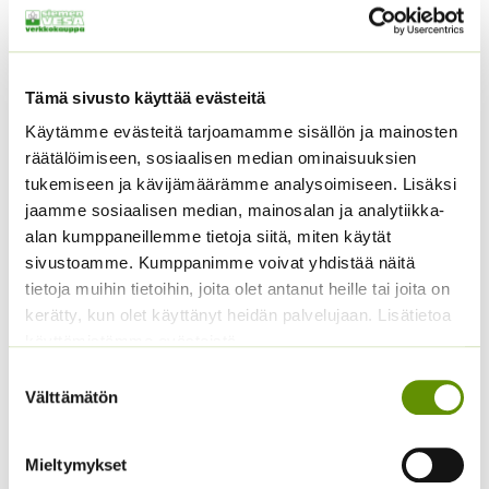
Tämä sivusto käyttää evästeitä
Käytämme evästeitä tarjoamamme sisällön ja mainosten
Pyöröjänönputki Green
räätälöimiseen, sosiaalisen median ominaisuuksien
Gold
tukemiseen ja kävijämäärämme analysoimiseen. Lisäksi
Hintaluokka:
1,65
€
–
4,65
€
Kiinanasteri Fan
Sisältää
jaamme sosiaalisen median, mainosalan ja analytiikka-
1,65 €
vaaleansininen
arvonlisäveron
alan kumppaneillemme tietoja siitä, miten käytät
-
Hintaluokka:
2,90
€
–
8,00
€
Sisältää
sivustoamme. Kumppanimme voivat yhdistää näitä
4,65 €
2,90 €
arvonlisäveron
tietoja muihin tietoihin, joita olet antanut heille tai joita on
-
kerätty, kun olet käyttänyt heidän palvelujaan. Lisätietoa
8,00 €
käyttämistämme evästeistä
Suostumuksen
Välttämätön
valinta
Mieltymykset