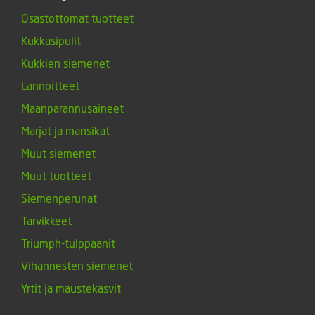
Osastottomat tuotteet
Kukkasipulit
Kukkien siemenet
Lannoitteet
Maanparannusaineet
Marjat ja mansikat
Muut siemenet
Muut tuotteet
Siemenperunat
Tarvikkeet
Triumph-tulppaanit
Vihannesten siemenet
Yrtit ja maustekasvit