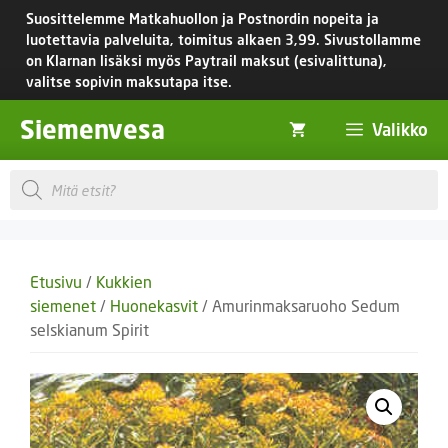
Siirry
Suosittelemme Matkahuollon ja Postnordin nopeita ja
sisältöön
luotettavia palveluita, toimitus
alkaen 3,99.
Sivustollamme
on Klarnan lisäksi myös Paytrail maksut (esivalittuna),
valitse sopivin maksutapa itse.
Siemenvesa
Valikko
Products
search
Etusivu
/
Kukkien
siemenet
/
Huonekasvit
/ Amurinmaksaruoho Sedum
selskianum Spirit