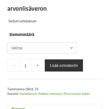
4,40 €
arvonlisäveron
-
Sedum selskianum
22,50 €
Siemenmäärä
-
+
Lisää ostoskoriin
Amurinmaksaruoho
Sedum
selskianum
Spirit
Tuotetunnus (SKU):
33
määrä
Osastot:
Huonekasvit
,
Kukkien siemenet
,
Monivuotiset kukat