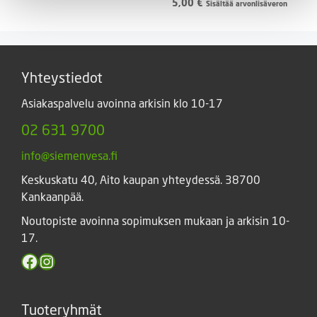
5,00
€
Sisältää arvonlisäveron
Yhteystiedot
Asiakaspalvelu avoinna arkisin klo 10-17
02 631 9700
info@siemenvesa.fi
Keskuskatu 40, Aito kaupan yhteydessä. 38700
Kankaanpää.
Noutopiste avoinna sopimuksen mukaan ja arkisin 10-
17.
Facebook
Instagram
Tuoteryhmät