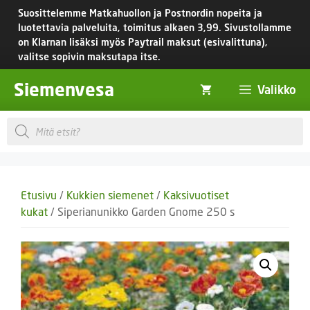
Siirry
Suosittelemme Matkahuollon ja Postnordin nopeita ja
sisältöön
luotettavia palveluita, toimitus
alkaen 3,99.
Sivustollamme
on Klarnan lisäksi myös Paytrail maksut (esivalittuna),
valitse sopivin maksutapa itse.
Siemenvesa
Valikko
Products
search
Etusivu
/
Kukkien siemenet
/
Kaksivuotiset
kukat
/ Siperianunikko Garden Gnome 250 s