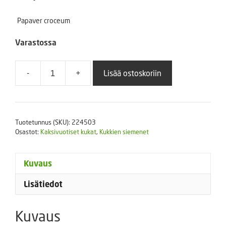
Papaver croceum
Varastossa
-
+
Lisää ostoskoriin
Siperianunikko
Garden
Gnome
250
Tuotetunnus (SKU):
224503
s
Osastot:
Kaksivuotiset kukat
,
Kukkien siemenet
määrä
Kuvaus
Lisätiedot
Kuvaus