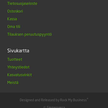
Tietosuojaseloste
Ostoskori
Kassa
Oma tili
Tilauksen peruutuspyyntö
Sivukartta
Tuotteet
Yhteystiedot
Kasvatusvinkit
Meistä
®
Designed and Released by Rock My Business
© Siemenvesa