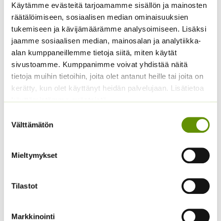
Queen
Käytämme evästeitä tarjoamamme sisällön ja mainosten
Hintaluokka:
2,90
€
–
6,50
€
Sisältää
2,90 €
Hintaluokka:
2,00
€
–
15,40
€
räätälöimiseen, sosiaalisen median ominaisuuksien
arvonlisäveron
Sisältää
-
2,00 €
arvonlisäveron
tukemiseen ja kävijämäärämme analysoimiseen. Lisäksi
6,50 €
-
jaamme sosiaalisen median, mainosalan ja analytiikka-
15,40 €
alan kumppaneillemme tietoja siitä, miten käytät
sivustoamme. Kumppanimme voivat yhdistää näitä
tietoja muihin tietoihin, joita olet antanut heille tai joita on
kerätty, kun olet käyttänyt heidän palvelujaan. Lisätietoa
käyttämistämme evästeistä
Suostumuksen
Välttämätön
valinta
Kiinanasteri Fan Deep
Blue
Mieltymykset
Kiinanasteri Fan
keltainen
Hintaluokka:
2,90
€
–
8,00
€
Sisältää
2,90 €
arvonlisäveron
Hintaluokka:
2,90
€
–
8,00
€
Sisältää
Tilastot
-
2,90 €
arvonlisäveron
8,00 €
-
8,00 €
Markkinointi