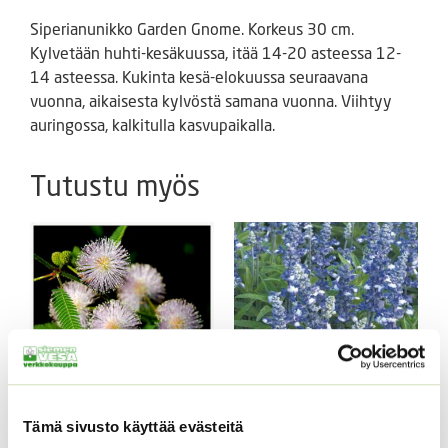
Siperianunikko Garden Gnome. Korkeus 30 cm.
Kylvetään huhti-kesäkuussa, itää 14-20 asteessa 12-
14 asteessa. Kukinta kesä-elokuussa seuraavana
vuonna, aikaisesta kylvöstä samana vuonna. Viihtyy
auringossa, kalkitulla kasvupaikalla.
Tutustu myös
Tämä sivusto käyttää evästeitä
Tuntokasvi / Mimosa
Härmesalvia Fairy