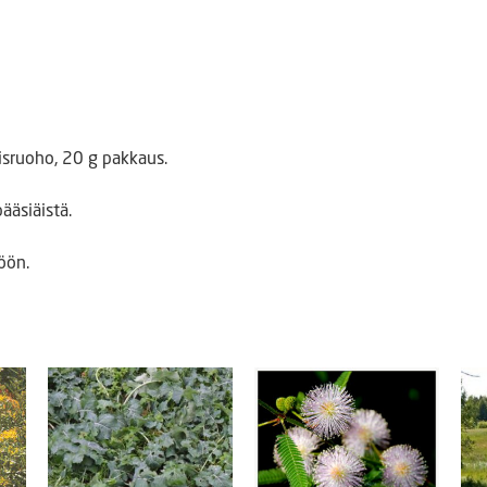
isruoho, 20 g pakkaus.
ääsiäistä.
öön.