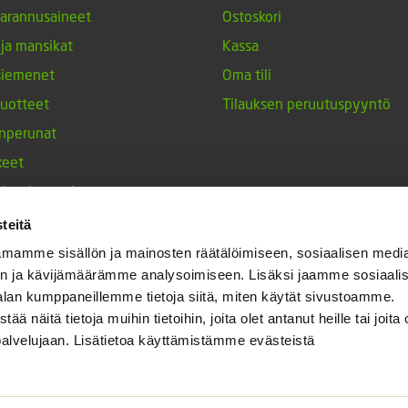
arannusaineet
Ostoskori
 ja mansikat
Kassa
siemenet
Oma tili
tuotteet
Tilauksen peruutuspyyntö
nperunat
keet
h-tulppaanit
nesten siemenet
teitä
ja maustekasvit
mamme sisällön ja mainosten räätälöimiseen, sosiaalisen medi
n ja kävijämäärämme analysoimiseen. Lisäksi jaamme sosiaali
alan kumppaneillemme tietoja siitä, miten käytät sivustoamme.
näitä tietoja muihin tietoihin, joita olet antanut heille tai joita 
palvelujaan. Lisätietoa käyttämistämme evästeistä