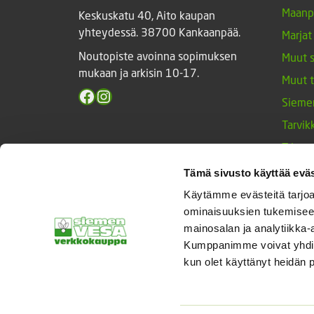
Maanp
Keskuskatu 40, Aito kaupan
yhteydessä. 38700 Kankaanpää.
Marjat
Noutopiste avoinna sopimuksen
Muut 
mukaan ja arkisin 10-17.
Muut 
Facebook
Instagram
Sieme
Tarvik
Triump
Vihan
Tämä sivusto käyttää eväs
Yrtit 
Käytämme evästeitä tarjoa
ominaisuuksien tukemisee
mainosalan ja analytiikka-
Kumppanimme voivat yhdistää 
© Siemenvesa
kun olet käyttänyt heidän 