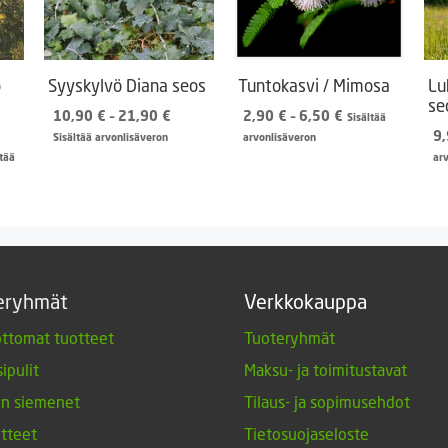
o
Syyskylvö Diana seos
Tuntokasvi / Mimosa
Lu
se
Hintaluokka:
Hintaluokka:
10,90
€
–
21,90
€
2,90
€
–
6,50
€
Sisältää
10,90 €
2,90 €
9
Sisältää arvonlisäveron
arvonlisäveron
aluokka:
-
-
ltää
ar
0 €
21,90 €
6,50 €
50 €
eryhmät
Verkkokauppa
ttomat tuotteet
Tuoteryhmät
ipulit
Maksu- ja toimitustavat
en siemenet
Tilaus- ja sopimusehdot
tteet
Tietosuojaseloste