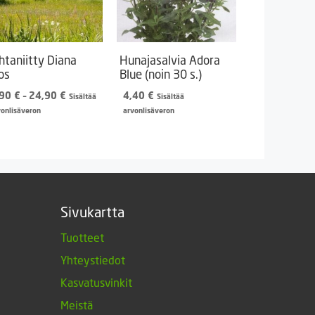
htaniitty Diana
Hunajasalvia Adora
os
Blue (noin 30 s.)
Hintaluokka:
,90
€
–
24,90
€
4,40
€
Sisältää
Sisältää
9,90 €
vonlisäveron
arvonlisäveron
-
24,90 €
Sivukartta
Tuotteet
Yhteystiedot
Kasvatusvinkit
Meistä