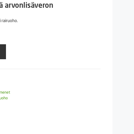
n
inen
ä arvonlisäveron
 rairuoho.
€.
emenet
ruoho