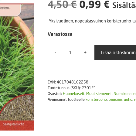
Alkuperäine
Nyky
4,50
€
0,99
€
Puutarhatyökalut
Sisältä
Askartelutarvikkeet
hinta
hinta
Yksivuotinen, nopeakasvuinen koristeruoho tai
oli:
on:
Varastossa
4,50 €.
0,99 
-
+
Lisää ostoskoriin
Nopeakasvuinen
pääsiäisruoho
20g
määrä
EAN:
4017048102258
Tuotetunnus (SKU):
270121
Osastot:
Huonekasvit
,
Muut siemenet
,
Nurmikon si
Avainsanat tuotteelle
koristeruoho
,
pääsiäisruoho
,