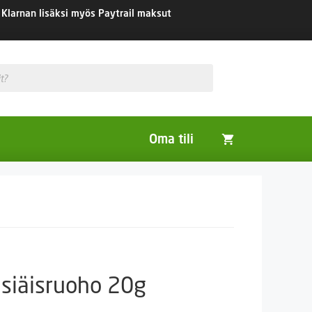
Klarnan lisäksi myös Paytrail maksut
Oma tili
Huonekasvit
Nurmikon siemenet
Viherlannoitus- ja maisemointikasvit
siäisruoho 20g