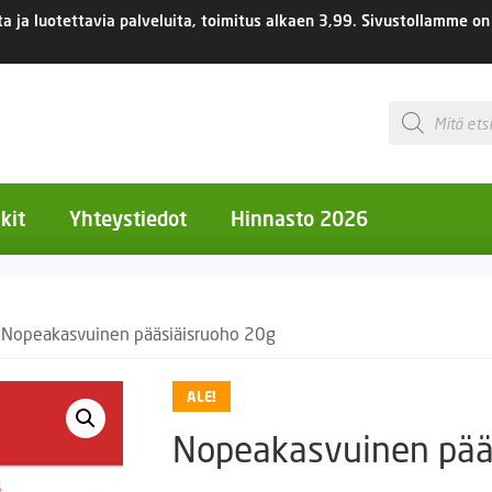
 ja luotettavia palveluita, toimitus
alkaen 3,99.
Sivustollamme on 
Products
search
kit
Yhteystiedot
Hinnasto 2026
otiset kukat
 Nopeakasvuinen pääsiäisruoho 20g
otiset kukat
uotiset kukat
ALE!
eokset
Nopeakasvuinen pää
Ruukut