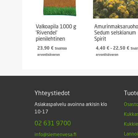
Valkoapila 1000 g
Amurinmaksaruoh
’Rivendel’
Sedum selskianum
pienilehtinen
Spirit
Hint
23,90
€
4,40
€
–
22,50
€
Sisältää
Sisä
4,4
arvonlisäveron
arvonlisäveron
-
22,
Yhteystiedot
Tuot
Asiakaspalvelu avoinna arkisin klo
Osasto
10-17
Kukkas
02 631 9700
Kukki
Lannoi
info@siemenvesa.fi