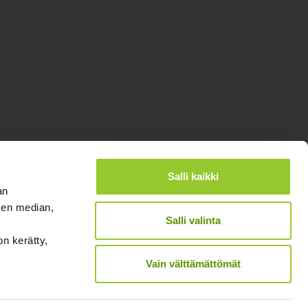
Salli kaikki
an
sen median,
Salli valinta
on kerätty,
®
Designed and Released by Rock My Business
Vain välttämättömät