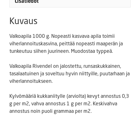
Lisätiedot
Kuvaus
Valkoapila 1000 g. Nopeasti kasvava apila toimii
viherlannoituskasvina, peittää nopeasti maaperän ja
tunkeutuu siihen juurineen. Muodostaa typpeä.
Valkoapila Rivendel on jalostettu, runsaskukkainen,
tasalaatuinen ja soveltuu hyvin niittyille, puutarhaan ja
viherlannoitukseen.
Kylvömääriä kukkaniitylle (arviolta) kevyt annostus 0,3
g per m2, vahva annostus 1 g per m2. Keskivahva
annostus noin puoli grammaa per m2.