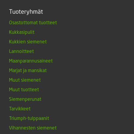
Tuoteryhmät
Osastottomat tuotteet
Kukkasipulit
Kukkien siemenet
Lannoitteet
Maanparannusaineet
Marjat ja mansikat
Muut siemenet
Muut tuotteet
Siemenperunat
Tarvikkeet
Triumph-tulppaanit
Vihannesten siemenet