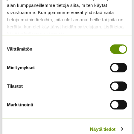
Tutustu myös
-
alan kumppaneillemme tietoja siitä, miten käytät
14,95 €
sivustoamme. Kumppanimme voivat yhdistää näitä
tietoja muihin tietoihin, joita olet antanut heille tai joita on
kerätty, kun olet käyttänyt heidän palvelujaan. Lisätietoa
käyttämistämme evästeistä
Suostumuksen
Välttämätön
valinta
Peltoriista Diana -seos
Mieltymykset
Hintaluokka:
14,90
€
–
23,90
€
Sisältää
Veriapila 75 g
14,90 €
arvonlisäveron
-
Tilastot
ALE!
23,90 €
Alkuperäinen
Nykyinen
6,00
€
5,50
€
Sisältää
hinta
hinta
Markkinointi
arvonlisäveron
oli:
on:
6,00 €.
5,50 €.
Näytä tiedot