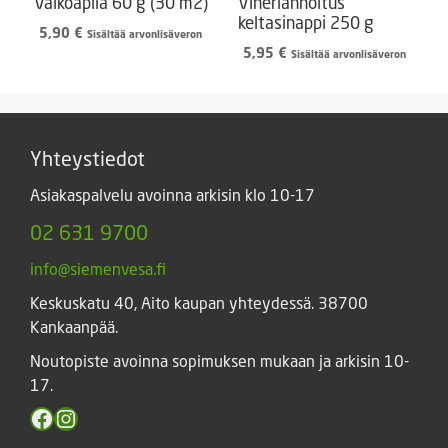
Valkoapila 60 g (30 m2)
Viherlannoitus
keltasinappi 250 g
5,90
€
Sisältää arvonlisäveron
5,95
€
Sisältää arvonlisäveron
Yhteystiedot
Asiakaspalvelu avoinna arkisin klo 10-17
02 631 9700
info@siemenvesa.fi
Keskuskatu 40, Aito kaupan yhteydessä. 38700
Kankaanpää.
Noutopiste avoinna sopimuksen mukaan ja arkisin 10-
17.
Facebook
Instagram