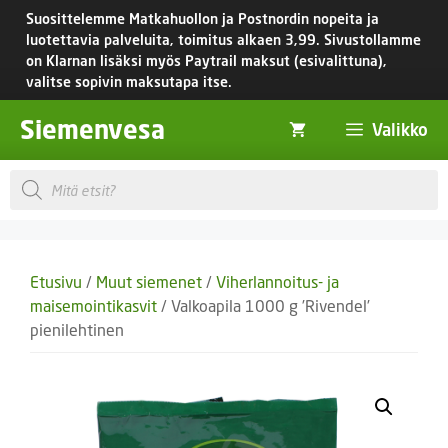
Siirry
Suosittelemme Matkahuollon ja Postnordin nopeita ja
sisältöön
luotettavia palveluita, toimitus
alkaen 3,99.
Sivustollamme
on Klarnan lisäksi myös Paytrail maksut (esivalittuna),
valitse sopivin maksutapa itse.
Siemenvesa
Valikko
Products
search
Etusivu
/
Muut siemenet
/
Viherlannoitus- ja
maisemointikasvit
/ Valkoapila 1000 g ’Rivendel’
pienilehtinen