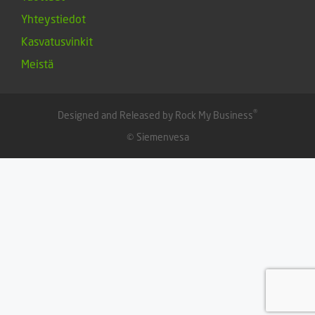
Yhteystiedot
Kasvatusvinkit
Meistä
®
Designed and Released by Rock My Business
© Siemenvesa