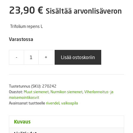
23,90
€
Sisältää arvonlisäveron
Trifolium repens L
Varastossa
-
+
Lisää ostoskoriin
Valkoapila
1000
g
'Rivendel'
Tuotetunnus (SKU):
270242
pienilehtinen
Osastot:
Muut siemenet
,
Nurmikon siemenet
,
Viherlannoitus- ja
määrä
maisemointikasvit
Avainsanat tuotteelle
rivendel
,
valkoapila
Kuvaus