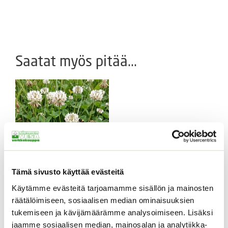
Saatat myös pitää...
Tämä sivusto käyttää evästeitä
Valkoapila 40 g tai 400
Käytämme evästeitä tarjoamamme sisällön ja mainosten
g
räätälöimiseen, sosiaalisen median ominaisuuksien
Hintaluokka:
3,95
€
–
14,95
€
tukemiseen ja kävijämäärämme analysoimiseen. Lisäksi
Sisältää
3,95 €
arvonlisäveron
jaamme sosiaalisen median, mainosalan ja analytiikka-