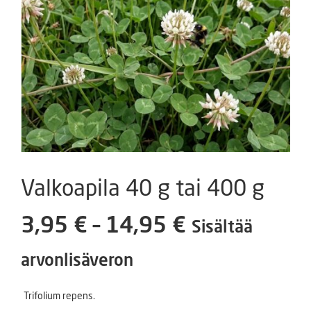
Valkoapila 40 g tai 400 g
Hintaluokka
3,95
€
–
14,95
€
Sisältää
3,95 €
arvonlisäveron
-
Trifolium repens.