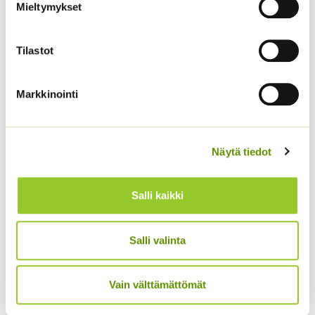
Mieltymykset
Tilastot
Kiinanritarinkannus
Loistosädekukka
Summer Colors an. noin
Arizona Red Shades
40 s.
Markkinointi
5,00
€
Sisältää arvonlisäveron
5,00
€
Sisältää arvonlisäveron
Näytä tiedot
Salli kaikki
Salli valinta
Vain välttämättömät
Kiinanasteri Fan