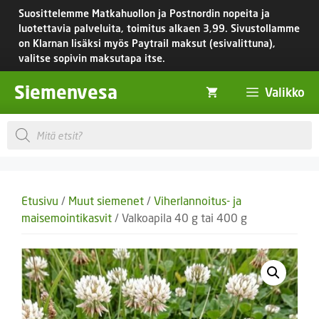
Siirry
Suosittelemme Matkahuollon ja Postnordin nopeita ja
sisältöön
luotettavia palveluita, toimitus
alkaen 3,99.
Sivustollamme
on Klarnan lisäksi myös Paytrail maksut (esivalittuna),
valitse sopivin maksutapa itse.
Siemenvesa
Valikko
Products
search
Etusivu
/
Muut siemenet
/
Viherlannoitus- ja
maisemointikasvit
/ Valkoapila 40 g tai 400 g