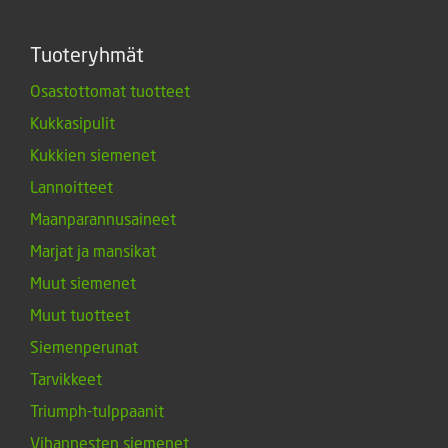
Tuoteryhmät
Osastottomat tuotteet
Kukkasipulit
Kukkien siemenet
Lannoitteet
Maanparannusaineet
Marjat ja mansikat
Muut siemenet
Muut tuotteet
Siemenperunat
Tarvikkeet
Triumph-tulppaanit
Vihannesten siemenet