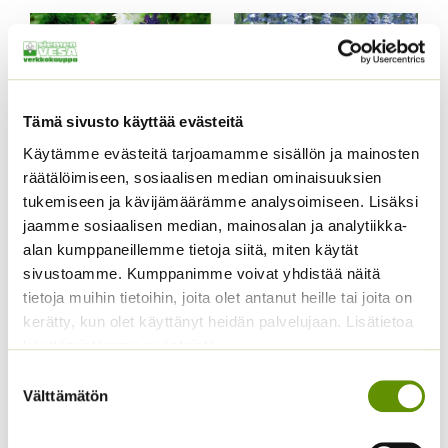
Tämä sivusto käyttää evästeitä
Käytämme evästeitä tarjoamamme sisällön ja mainosten
räätälöimiseen, sosiaalisen median ominaisuuksien
tukemiseen ja kävijämäärämme analysoimiseen. Lisäksi
Tarhakukonkannus
Härmesalvia Fairy
jaamme sosiaalisen median, mainosalan ja analytiikka-
sekoitus
Queen
alan kumppaneillemme tietoja siitä, miten käytät
Hintaluokka:
3,00
€
2,00
€
–
15,40
€
sivustoamme. Kumppanimme voivat yhdistää näitä
Sisältää arvonlisäveron
Sisältää
2,00 €
arvonlisäveron
tietoja muihin tietoihin, joita olet antanut heille tai joita on
-
kerätty, kun olet käyttänyt heidän palvelujaan. Lisätietoa
15,40 €
käyttämistämme evästeistä
Suostumuksen
Välttämätön
valinta