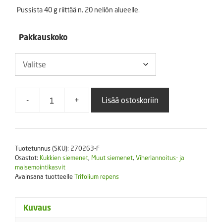
14,95 €
Pussista 40 g riittää n. 20 neliön alueelle.
Pakkauskoko
-
+
Lisää ostoskoriin
Valkoapila
40
g
tai
Tuotetunnus (SKU):
270263-F
400
Osastot:
Kukkien siemenet
,
Muut siemenet
,
Viherlannoitus- ja
g
maisemointikasvit
määrä
Avainsana tuotteelle
Trifolium repens
Kuvaus