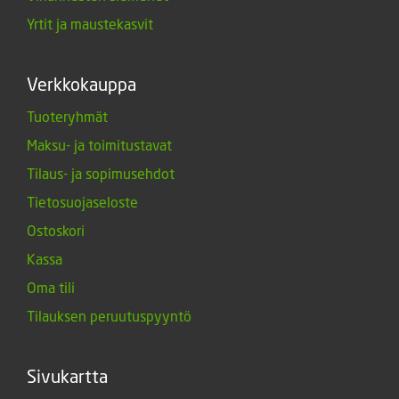
Yrtit ja maustekasvit
Verkkokauppa
Tuoteryhmät
Maksu- ja toimitustavat
Tilaus- ja sopimusehdot
Tietosuojaseloste
Ostoskori
Kassa
Oma tili
Tilauksen peruutuspyyntö
Sivukartta