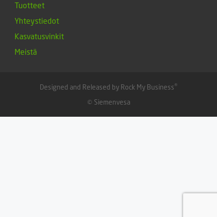
Tuotteet
Yhteystiedot
Kasvatusvinkit
Meistä
®
Designed and Released by Rock My Business
© Siemenvesa