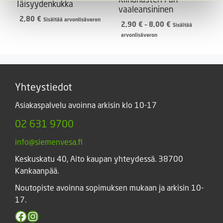
Iäisyydenkukka
vaaleansininen
2,80
€
Sisältää arvonlisäveron
Hintaluokka:
2,90
€
–
8,00
€
Sisältää
2,90 €
arvonlisäveron
-
8,00 €
Yhteystiedot
Asiakaspalvelu avoinna arkisin klo 10-17
02 631 9700
info@siemenvesa.fi
Keskuskatu 40, Aito kaupan yhteydessä. 38700
Kankaanpää.
Noutopiste avoinna sopimuksen mukaan ja arkisin 10-
17.
Facebook
Instagram