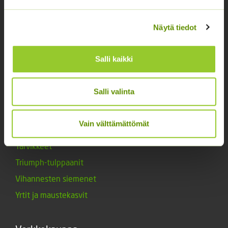
Kukkasipulit
Näytä tiedot
Kukkien siemenet
Lannoitteet
Salli kaikki
Maanparannusaineet
Marjat ja mansikat
Salli valinta
Muut siemenet
Muut tuotteet
Vain välttämättömät
Siemenperunat
Tarvikkeet
Triumph-tulppaanit
Vihannesten siemenet
Yrtit ja maustekasvit