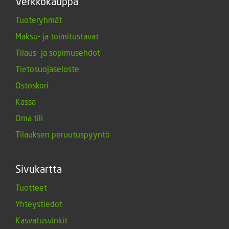
Verkkokauppa
Tuoteryhmät
Maksu- ja toimitustavat
Tilaus- ja sopimusehdot
Tietosuojaseloste
Ostoskori
Kassa
Oma tili
Tilauksen peruutuspyyntö
Sivukartta
Tuotteet
Yhteystiedot
Kasvatusvinkit