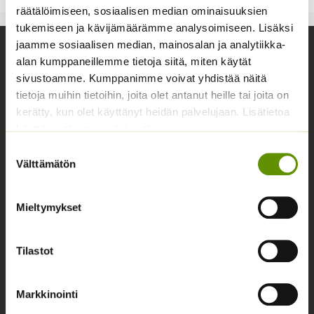
räätälöimiseen, sosiaalisen median ominaisuuksien
14,95 €
tukemiseen ja kävijämäärämme analysoimiseen. Lisäksi
jaamme sosiaalisen median, mainosalan ja analytiikka-
Yhteystiedot
alan kumppaneillemme tietoja siitä, miten käytät
sivustoamme. Kumppanimme voivat yhdistää näitä
Asiakaspalvelu avoinna arkisin klo 10-17
tietoja muihin tietoihin, joita olet antanut heille tai joita on
02 631 9700
kerätty, kun olet käyttänyt heidän palvelujaan. Lisätietoa
käyttämistämme evästeistä
info@siemenvesa.fi
Suostumuksen
Keskuskatu 40, Aito kaupan yhteydessä. 38700
Välttämätön
valinta
Kankaanpää.
Noutopiste avoinna sopimuksen mukaan ja arkisin 10-
Mieltymykset
17.
Facebook
Instagram
Tilastot
Tuoteryhmät
Markkinointi
Osastottomat tuotteet