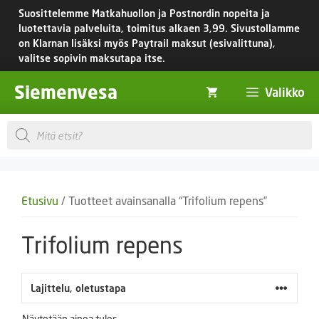
Siirry
Suosittelemme Matkahuollon ja Postnordin nopeita ja
sisältöön
luotettavia palveluita, toimitus
alkaen 3,99.
Sivustollamme
on Klarnan lisäksi myös Paytrail maksut (esivalittuna),
valitse sopivin maksutapa itse.
Siemenvesa
Valikko
Products
search
Etusivu
/ Tuotteet avainsanalla “Trifolium repens”
Trifolium repens
Näytetään ainoa tulos