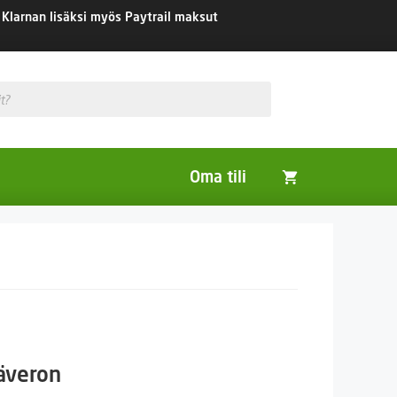
Klarnan lisäksi myös Paytrail maksut
Oma tili
Huonekasvit
Nurmikon siemenet
Viherlannoitus- ja maisemointikasvit
säveron