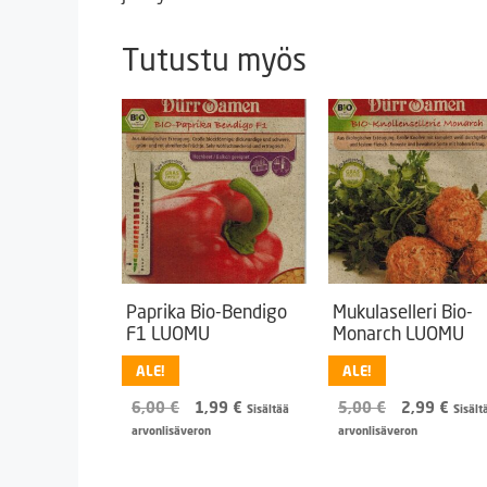
Tutustu myös
Paprika Bio-Bendigo
Mukulaselleri Bio-
F1 LUOMU
Monarch LUOMU
ALE!
ALE!
Alkuperäinen
Nykyinen
Alkuperäine
Nyky
6,00
€
1,99
€
5,00
€
2,99
€
Sisältää
Sisält
hinta
hinta
hinta
hinta
arvonlisäveron
arvonlisäveron
oli:
on:
oli:
on:
6,00 €.
1,99 €.
5,00 €.
2,99 