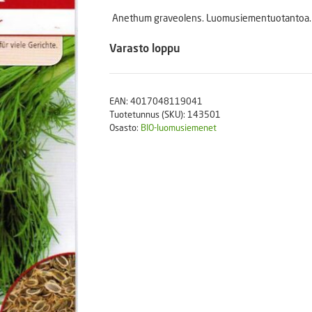
Puutarhatyökalut
Anethum graveolens. Luomusiementuotantoa. 
Askartelutarvikkeet
Varasto loppu
EAN:
4017048119041
Tuotetunnus (SKU):
143501
Osasto:
BIO-luomusiemenet