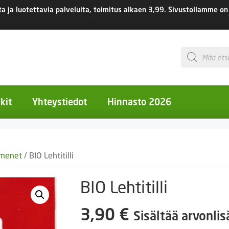
 ja luotettavia palveluita, toimitus
alkaen 3,99.
Sivustollamme on 
Products
search
kit
Yhteystiedot
Hinnasto 2026
otiset kukat
emenet
/ BIO Lehtitilli
otiset kukat
uotiset kukat
BIO Lehtitilli
eokset
3,90
€
Sisältää arvonli
Ruukut