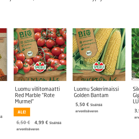
Luomu villitomaatti
Luomu Sokerimaissi
Si
Red Marble ”Rote
Golden Bantam
Gi
Murmel”
L
5,50
€
Sisältää
3
arvonlisäveron
ALE!
n
inen
ää
ar
Alkuperäinen
Nykyinen
6,50
€
4,99
€
Sisältää
hinta
hinta
arvonlisäveron
€.
oli:
on: