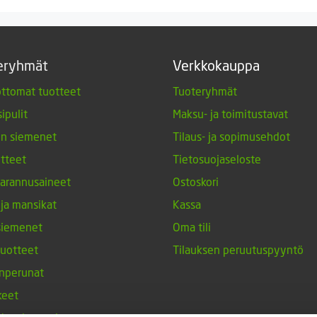
6,50 €.
4,99 €.
eryhmät
Verkkokauppa
ttomat tuotteet
Tuoteryhmät
ipulit
Maksu- ja toimitustavat
en siemenet
Tilaus- ja sopimusehdot
tteet
Tietosuojaseloste
arannusaineet
Ostoskori
 ja mansikat
Kassa
siemenet
Oma tili
tuotteet
Tilauksen peruutuspyyntö
nperunat
keet