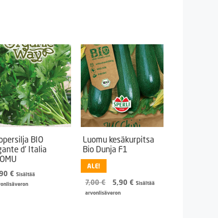
lopersilja BIO
Luomu kesäkurpitsa
gante d’ Italia
Bio Dunja F1
UOMU
ALE!
,90
€
Sisältää
Alkuperäinen
Nykyinen
7,00
€
5,90
€
Sisältää
vonlisäveron
hinta
hinta
arvonlisäveron
oli:
on:
7,00 €.
5,90 €.