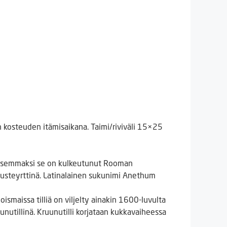
n kosteuden itämisaikana. Taimi/riviväli 15×25
hjoisemmaksi se on kulkeutunut Rooman
ajusteyrttinä. Latinalainen sukunimi Anethum
oismaissa tilliä on viljelty ainakin 1600-luvulta
uunutillinä. Kruunutilli korjataan kukkavaiheessa