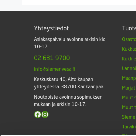
Yhteystiedot
Tuot
Asiakaspalvelu avoinna arkisin klo
Osasto
10-17
Kukkas
02 631 9700
Kukki
Lannoi
info@siemenvesa.fi
Maanp
Keskuskatu 40, Aito kaupan
yhteydessä. 38700 Kankaanpää.
Marjat
Noutopiste avoinna sopimuksen
Muut 
mukaan ja arkisin 10-17.
Muut 
Facebook
Instagram
Sieme
Tarvik