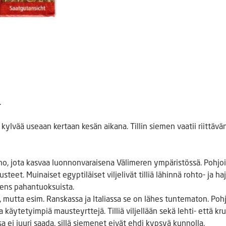
.
ylvää useaan kertaan kesän aikana. Tillin siemen vaatii riittävä
ruoho, jota kasvaa luonnonvaraisena Välimeren ympäristössä. Po
et. Muinaiset egyptiläiset viljelivät tilliä lähinnä rohto- ja h
lens pahantuoksuista.
n, mutta esim. Ranskassa ja Italiassa se on lähes tuntematon. Pohj
a käytetyimpiä mausteyrttejä. Tilliä viljellään sekä lehti- että kr
ei juuri saada, sillä siemenet eivät ehdi kypsyä kunnolla.