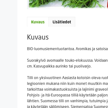
Kuvaus
Lisätiedot
Kuvaus
BIO-luomusiementuotantoa. Aromikas ja satoisa
Suorakylvö avomaalle touko-elokuussa. Voidaan k
cm. Kasvupaikka aurinko tai puolivarjo.
Tilli on yksivuotinen Aasiasta kotoisin oleva 
legioonien mukana niin kuin monet muutkin mauste
tarkoittaa voimakastuoksuista ja lajinimi graveo
Pohjois- ja Itä-Euroopassa tilliä käytetään paljo
lähtien. Suomessa tilli on vanhimpia, tutuimpia j
ja käytetään säilömiseen. Siemensatoa Suomessa 