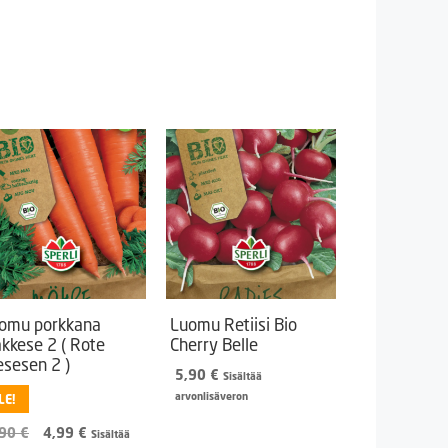
omu porkkana
Luomu Retiisi Bio
akkese 2 ( Rote
Cherry Belle
esesen 2 )
5,90
€
Sisältää
arvonlisäveron
LE!
Alkuperäinen
Nykyinen
,90
€
4,99
€
Sisältää