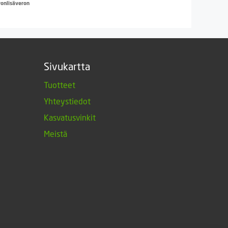
hinta
hinta
vonlisäveron
oli:
on:
5,90 €.
4,99 €.
Sivukartta
Tuotteet
Yhteystiedot
Kasvatusvinkit
Meistä