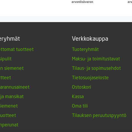
oli:
on:
hinta
hinta
arvonlisäveron
ar
2,00 €.
1,70 €.
oli:
on:
6,50 €.
4,99 €.
eryhmät
Verkkokauppa
ttomat tuotteet
Tuoteryhmät
ipulit
Maksu- ja toimitustavat
en siemenet
Tilaus- ja sopimusehdot
tteet
Tietosuojaseloste
arannusaineet
Ostoskori
 ja mansikat
Kassa
siemenet
Oma tili
tuotteet
Tilauksen peruutuspyyntö
nperunat