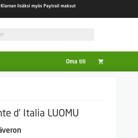
Klarnan lisäksi myös Paytrail maksut
Oma tili
Huonekasvit
Nurmikon siemenet
Viherlannoitus- ja maisemointikasvit
nte d’ Italia LUOMU
säveron