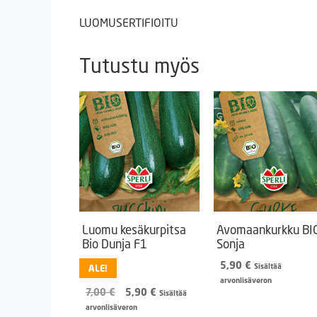
LUOMUSERTIFIOITU
Tutustu myös
Luomu kesäkurpitsa
Avomaankurkku BI
Bio Dunja F1
Sonja
5,90
€
Sisältää
ALE!
arvonlisäveron
Alkuperäinen
Nykyinen
7,00
€
5,90
€
Sisältää
hinta
hinta
arvonlisäveron