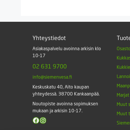
oli:
on:
7,00 €.
5,90 €.
Yhteystiedot
Tuot
Asiakaspalvelu avoinna arkisin klo
Osasto
10-17
Kukkas
02 631 9700
Kukki
Lannoi
info@siemenvesa.fi
Maanp
Keskuskatu 40, Aito kaupan
yhteydessä. 38700 Kankaanpää.
Marjat
Noutopiste avoinna sopimuksen
Muut 
mukaan ja arkisin 10-17.
Muut 
Facebook
Instagram
Sieme