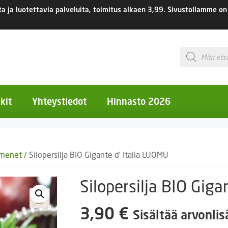
 ja luotettavia palveluita, toimitus
alkaen 3,99.
Sivustollamme on 
Products
search
kit
Yhteystiedot
Hinnasto 2026
otiset kukat
emenet
/ Silopersilja BIO Gigante d’ Italia LUOMU
otiset kukat
uotiset kukat
Silopersilja BIO Giga
eokset
3,90
€
Sisältää arvonli
Ruukut