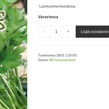
Puutarhatyökalut
Luomusiementuotantoa.
Askartelutarvikkeet
Varastossa
-
+
Lisää ostoskoriin
Silopersilja
BIO
Gigante
d'
Tuotetunnus (SKU):
126591
Italia
Osasto:
BIO-luomusiemenet
LUOMU
määrä