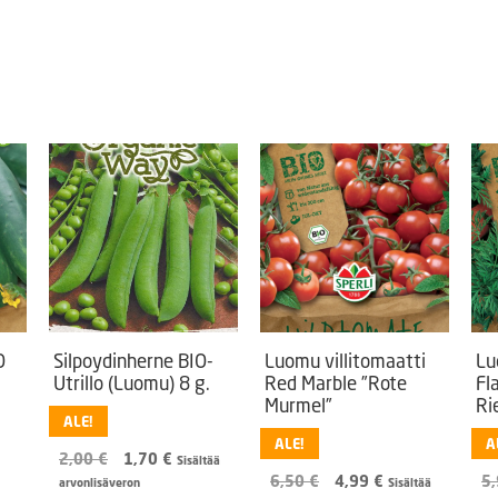
O
Silpoydinherne BIO-
Luomu villitomaatti
Lu
Utrillo (Luomu) 8 g.
Red Marble ”Rote
Fl
Murmel”
Ri
ALE!
ALE!
A
Alkuperäinen
Nykyinen
2,00
€
1,70
€
Sisältää
hinta
hinta
Alkuperäinen
Nykyinen
6,50
€
4,99
€
5
arvonlisäveron
Sisältää