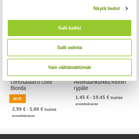
24,90
€
4,95
€
Sisältää
Sisältää arvonlisäveron
Näytä tiedot
arvonlisäveron
Salli kaikki
Salli valinta
Vain välttämättömät
Lehtisalaatti Lollo
Avomaankurkku Reinin
Bionda
rypäle
Hintaluokka:
1,45
€
–
19,45
€
Sisältää
ALE!
1,45 €
arvonlisäveron
Hintaluokka:
2,99
€
–
5,00
€
-
Sisältää
2,99 €
19,45 €
arvonlisäveron
-
5,00 €