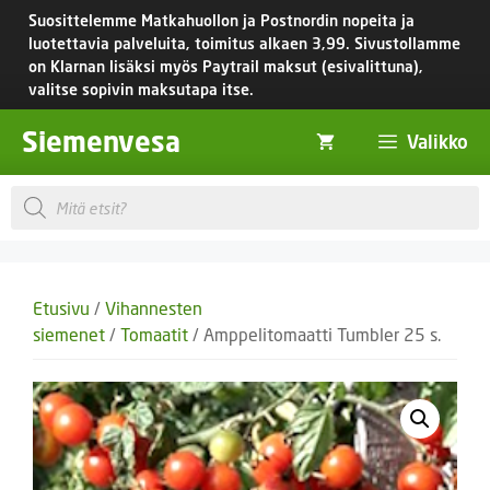
Siirry
Suosittelemme Matkahuollon ja Postnordin nopeita ja
sisältöön
luotettavia palveluita, toimitus
alkaen 3,99.
Sivustollamme
on Klarnan lisäksi myös Paytrail maksut (esivalittuna),
valitse sopivin maksutapa itse.
Siemenvesa
Valikko
Products
search
Etusivu
/
Vihannesten
siemenet
/
Tomaatit
/ Amppelitomaatti Tumbler 25 s.