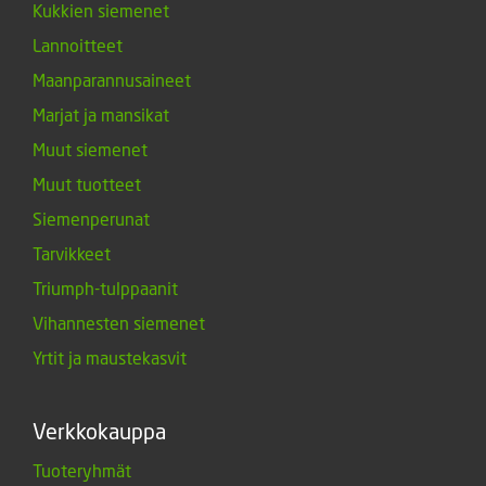
Kukkien siemenet
Lannoitteet
Maanparannusaineet
Marjat ja mansikat
Muut siemenet
Muut tuotteet
Siemenperunat
Tarvikkeet
Triumph-tulppaanit
Vihannesten siemenet
Yrtit ja maustekasvit
Verkkokauppa
Tuoteryhmät