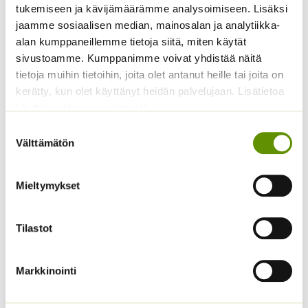
tukemiseen ja kävijämäärämme analysoimiseen. Lisäksi
jaamme sosiaalisen median, mainosalan ja analytiikka-
alan kumppaneillemme tietoja siitä, miten käytät
Lehtisalaatti Lollo
Lehtiselleri Tall Utah
sivustoamme. Kumppanimme voivat yhdistää näitä
Rossa
valmispussi/eri
tietoja muihin tietoihin, joita olet antanut heille tai joita on
pakkauskoot
4,50
€
Sisältää arvonlisäveron
kerätty, kun olet käyttänyt heidän palvelujaan. Lisätietoa
Hintaluokka:
3,90
€
–
8,90
€
Sisältää
käyttämistämme evästeistä
3,90 €
arvonlisäveron
-
Suostumuksen
8,90 €
Välttämätön
valinta
Mieltymykset
Tilastot
Markkinointi
Pensastomaatti Totem
Pensastomaatti Totem
F1 100 s.
F1 10 s.