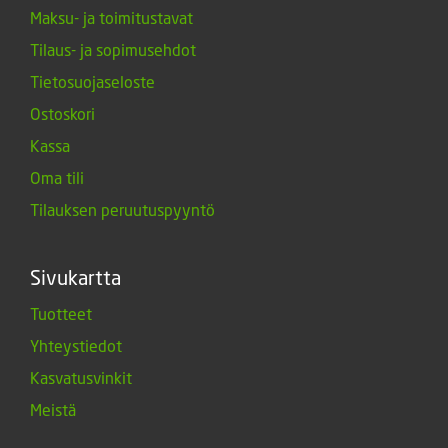
Maksu- ja toimitustavat
Tilaus- ja sopimusehdot
Tietosuojaseloste
Ostoskori
Kassa
Oma tili
Tilauksen peruutuspyyntö
Sivukartta
Tuotteet
Yhteystiedot
Kasvatusvinkit
Meistä