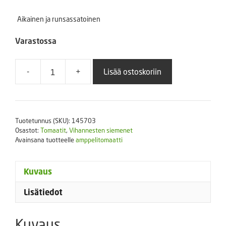
Aikainen ja runsassatoinen
Varastossa
-
+
Lisää ostoskoriin
Amppelitomaatti
Tumbler
25
s.
Tuotetunnus (SKU):
145703
määrä
Osastot:
Tomaatit
,
Vihannesten siemenet
Avainsana tuotteelle
amppelitomaatti
Kuvaus
Lisätiedot
Kuvaus