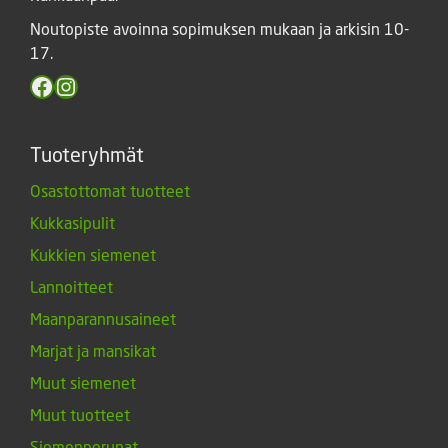
Noutopiste avoinna sopimuksen mukaan ja arkisin 10-
17.
Facebook
Instagram
Tuoteryhmät
Osastottomat tuotteet
Kukkasipulit
Kukkien siemenet
Lannoitteet
Maanparannusaineet
Marjat ja mansikat
Muut siemenet
Muut tuotteet
Siemenperunat