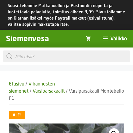
Siirry
Suosittelemme Matkahuollon ja Postnordin nopeita ja
sisältöön
luotettavia palveluita, toimitus
alkaen 3,99.
Sivustollamme
on Klarnan lisäksi myös Paytrail maksut (esivalittuna),
valitse sopivin maksutapa itse.
Siemenvesa
Valikko
Products
search
Etusivu
/
Vihannesten
siemenet
/
Varsiparsakaalit
/ Varsiparsakaali Montebello
F1
ALE!