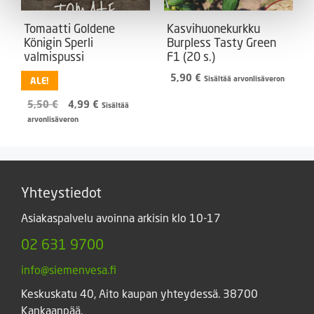
Tomaatti Goldene
Kasvihuonekurkku
Königin Sperli
Burpless Tasty Green
valmispussi
F1 (20 s.)
5,90
€
Sisältää arvonlisäveron
ALE!
Alkuperäinen
Nykyinen
5,50
€
4,99
€
Sisältää
hinta
hinta
arvonlisäveron
oli:
on:
5,50 €.
4,99 €.
Yhteystiedot
Asiakaspalvelu avoinna arkisin klo 10-17
02 631 9700
info@siemenvesa.fi
Keskuskatu 40, Aito kaupan yhteydessä. 38700
Kankaanpää.