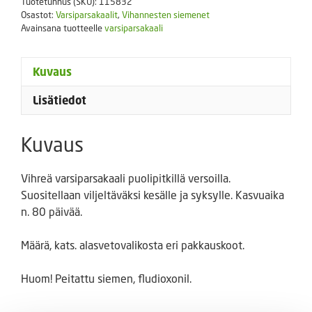
Tuotetunnus (SKU):
115832
Osastot:
Varsiparsakaalit
,
Vihannesten siemenet
Avainsana tuotteelle
varsiparsakaali
Kuvaus
Lisätiedot
Kuvaus
Vihreä varsiparsakaali puolipitkillä versoilla.
Suositellaan viljeltäväksi kesälle ja syksylle. Kasvuaika
n. 80 päivää.
Määrä, kats. alasvetovalikosta eri pakkauskoot.
Huom! Peitattu siemen, fludioxonil.