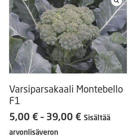
Varsiparsakaali Montebello
F1
Hintaluokka
5,00
€
–
39,00
€
Sisältää
5,00 €
arvonlisäveron