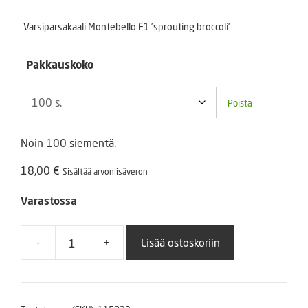
-
Varsiparsakaali Montebello F1 ’sprouting broccoli’
39,00 €
Pakkauskoko
Poista
Noin 100 siementä.
18,00
€
Sisältää arvonlisäveron
Varastossa
-
+
Lisää ostoskoriin
Varsiparsakaali
Montebello
F1
määrä