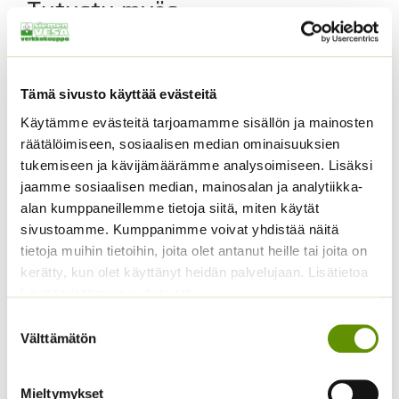
Tutustu myös
Tämä sivusto käyttää evästeitä
Käytämme evästeitä tarjoamamme sisällön ja mainosten
räätälöimiseen, sosiaalisen median ominaisuuksien
tukemiseen ja kävijämäärämme analysoimiseen. Lisäksi
jaamme sosiaalisen median, mainosalan ja analytiikka-
alan kumppaneillemme tietoja siitä, miten käytät
Tomaatti Goldene
Avomaankurkku Reinin
sivustoamme. Kumppanimme voivat yhdistää näitä
Königin annos, 1 g, tai 5
rypäle
tietoja muihin tietoihin, joita olet antanut heille tai joita on
g.
kerätty, kun olet käyttänyt heidän palvelujaan. Lisätietoa
Hintaluokka:
1,45
€
–
19,45
€
Sisältää
1,45 €
käyttämistämme evästeistä
arvonlisäveron
ALE!
-
Suostumuksen
Hintaluokka:
2,49
€
–
16,90
€
19,45 €
Sisältää
Välttämätön
valinta
2,49 €
arvonlisäveron
-
16,90 €
Mieltymykset