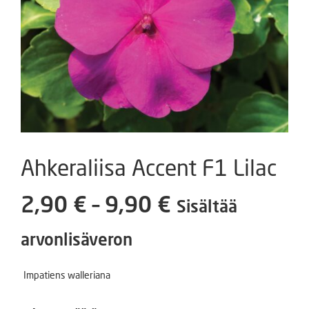
Ahkeraliisa Accent F1 Lilac
Hintaluokka:
2,90
€
–
9,90
€
Sisältää
2,90 €
arvonlisäveron
-
Impatiens walleriana
9,90 €