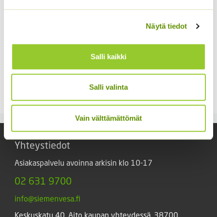
Näytä tiedot
Salli kaikki
Kiinanasteri Fan
Kiinanasteri Hulk (50 s)
sekoitus (noin 100 s.)
4,00
€
Sisältää arvonlisäveron
Salli valinta
3,90
€
Sisältää arvonlisäveron
Vain välttämättömät
Yhteystiedot
Asiakaspalvelu avoinna arkisin klo 10-17
02 631 9700
info@siemenvesa.fi
Keskuskatu 40, Aito kaupan yhteydessä. 38700