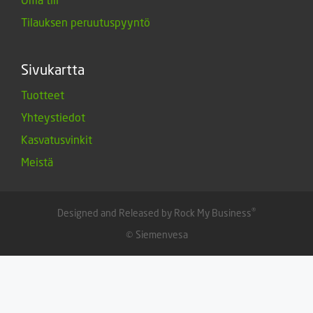
Tilauksen peruutuspyyntö
Sivukartta
Tuotteet
Yhteystiedot
Kasvatusvinkit
Meistä
®
Designed and Released by Rock My Business
© Siemenvesa