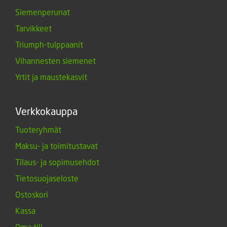
Siemenperunat
Tarvikkeet
Triumph-tulppaanit
Vihannesten siemenet
Yrtit ja maustekasvit
Verkkokauppa
Tuoteryhmät
Maksu- ja toimitustavat
Tilaus- ja sopimusehdot
Tietosuojaseloste
Ostoskori
Kassa
Oma tili