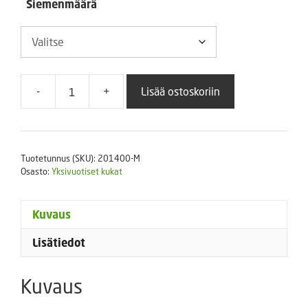
Siemenmäärä
-
+
Lisää ostoskoriin
Ahkeraliisa
Accent
F1
Lilac
Tuotetunnus (SKU):
201400-M
määrä
Osasto:
Yksivuotiset kukat
Kuvaus
Lisätiedot
Kuvaus