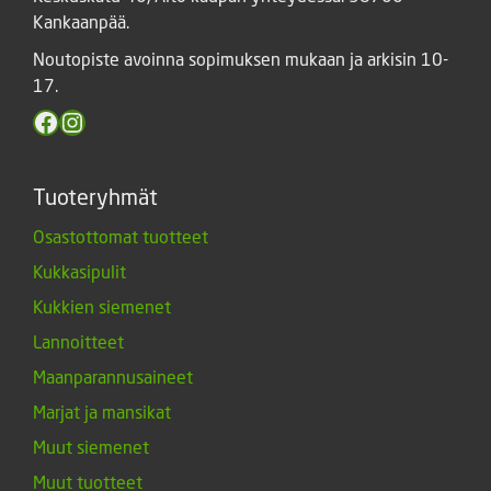
Kankaanpää.
Noutopiste avoinna sopimuksen mukaan ja arkisin 10-
17.
Facebook
Instagram
Tuoteryhmät
Osastottomat tuotteet
Kukkasipulit
Kukkien siemenet
Lannoitteet
Maanparannusaineet
Marjat ja mansikat
Muut siemenet
Muut tuotteet