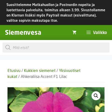
Siirry
Suosittelemme Matkahuollon ja Postnordin nopeita ja
sisältöön
luotettavia palveluita, toimitus
alkaen 3,99.
Sivustollamme
on Klarnan lisäksi myös Paytrail maksut (esivalittuna),
valitse sopivin maksutapa itse.
Siemenvesa
Valikko
Products
search
Etusivu
/
Kukkien siemenet
/
Yksivuotiset
kukat
/ Ahkeraliisa Accent F1 Lilac