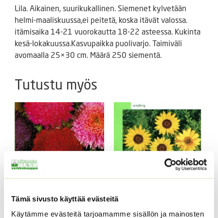
Lila. Aikainen, suurikukallinen. Siemenet kylvetään
helmi-maaliskuussa,ei peitetä, koska itävät valossa.
itämisaika 14-21 vuorokautta 18-22 asteessa. Kukinta
kesä-lokakuussa.Kasvupaikka puolivarjo. Taimiväli
avomaalla 25×30 cm. Määrä 250 siementä.
Tutustu myös
Tämä sivusto käyttää evästeitä
Kiinanasteri Benary’s
Kääpiöauringonkukka
Princess
Pacino Mix
Käytämme evästeitä tarjoamamme sisällön ja mainosten