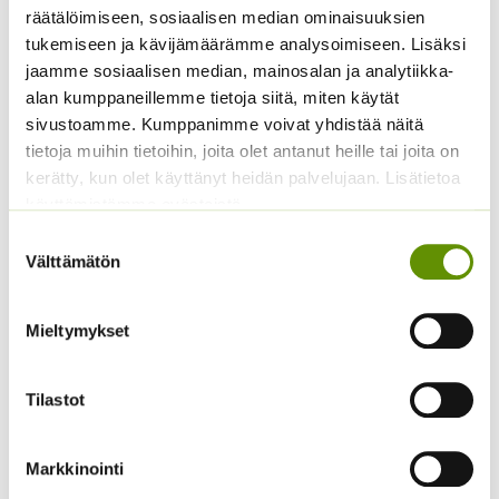
(jättiläisprinsessa) 100
räätälöimiseen, sosiaalisen median ominaisuuksien
3,60
€
Sisältää arvonlisäveron
s.
tukemiseen ja kävijämäärämme analysoimiseen. Lisäksi
4,90
€
jaamme sosiaalisen median, mainosalan ja analytiikka-
Sisältää arvonlisäveron
alan kumppaneillemme tietoja siitä, miten käytät
sivustoamme. Kumppanimme voivat yhdistää näitä
tietoja muihin tietoihin, joita olet antanut heille tai joita on
kerätty, kun olet käyttänyt heidän palvelujaan. Lisätietoa
käyttämistämme evästeistä
Suostumuksen
Välttämätön
valinta
Koristekurpitsa Con
Tours Native
Mieltymykset
Tarhakukonkannus
4,50
€
Sisältää arvonlisäveron
sekoitus
3,00
€
Sisältää arvonlisäveron
Tilastot
Markkinointi