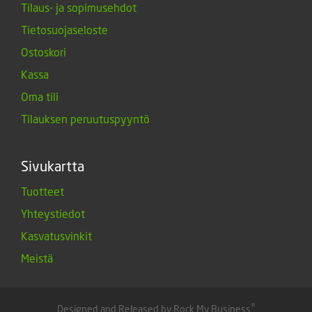
Tilaus- ja sopimusehdot
Tietosuojaseloste
Ostoskori
Kassa
Oma tili
Tilauksen peruutuspyyntö
Sivukartta
Tuotteet
Yhteystiedot
Kasvatusvinkit
Meistä
®
Designed and Released by Rock My Business