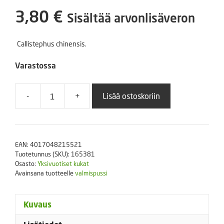
3,80
€
Sisältää arvonlisäveron
Callistephus chinensis.
Varastossa
-
+
Lisää ostoskoriin
Kiinanasteri
Matador
määrä
EAN:
4017048215521
Tuotetunnus (SKU):
165381
Osasto:
Yksivuotiset kukat
Avainsana tuotteelle
valmispussi
Kuvaus