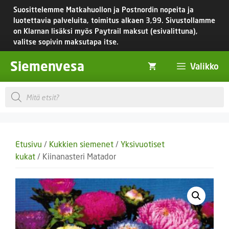
Siirry
Suosittelemme Matkahuollon ja Postnordin nopeita ja
sisältöön
luotettavia palveluita, toimitus
alkaen 3,99.
Sivustollamme
on Klarnan lisäksi myös Paytrail maksut (esivalittuna),
valitse sopivin maksutapa itse.
Siemenvesa
Valikko
Products
search
Etusivu
/
Kukkien siemenet
/
Yksivuotiset
kukat
/ Kiinanasteri Matador