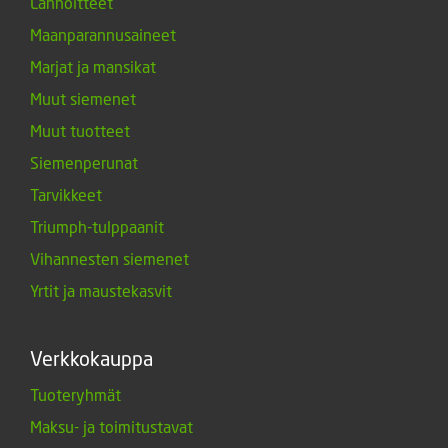
Lannoitteet
Maanparannusaineet
Marjat ja mansikat
Muut siemenet
Muut tuotteet
Siemenperunat
Tarvikkeet
Triumph-tulppaanit
Vihannesten siemenet
Yrtit ja maustekasvit
Verkkokauppa
Tuoteryhmät
Maksu- ja toimitustavat