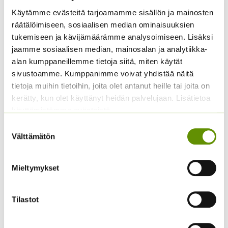
Käytämme evästeitä tarjoamamme sisällön ja mainosten
räätälöimiseen, sosiaalisen median ominaisuuksien
tukemiseen ja kävijämäärämme analysoimiseen. Lisäksi
Keltakosmoskukka
Kaliforniantuliunikko
jaamme sosiaalisen median, mainosalan ja analytiikka-
Cosmic mix.
Sperli Dalli
alan kumppaneillemme tietoja siitä, miten käytät
5,50
€
sivustoamme. Kumppanimme voivat yhdistää näitä
Sisältää arvonlisäveron
ALE!
tietoja muihin tietoihin, joita olet antanut heille tai joita on
Alkuperäinen
Nykyinen
4,20
€
3,20
€
Sisältää
kerätty, kun olet käyttänyt heidän palvelujaan. Lisätietoa
hinta
hinta
arvonlisäveron
käyttämistämme evästeistä
oli:
on:
4,20 €.
3,20 €.
Suostumuksen
Välttämätön
valinta
Mieltymykset
Tilastot
Punakosmoskukka
Kiinanasteri Hulk (50 s)