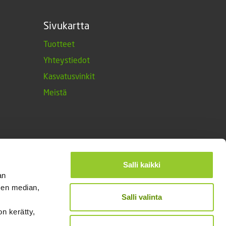
Sivukartta
Tuotteet
Yhteystiedot
Kasvatusvinkit
Meistä
Salli kaikki
an
sen median,
Salli valinta
on kerätty,