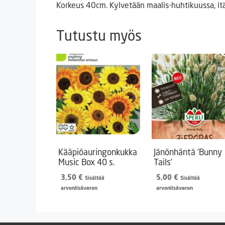
Korkeus 40cm. Kylvetään maalis-huhtikuussa, it
Tutustu myös
Kääpiöauringonkukka
Jänönhäntä ’Bunny
Music Box 40 s.
Tails’
3,50
€
5,00
€
Sisältää
Sisältää
arvonlisäveron
arvonlisäveron