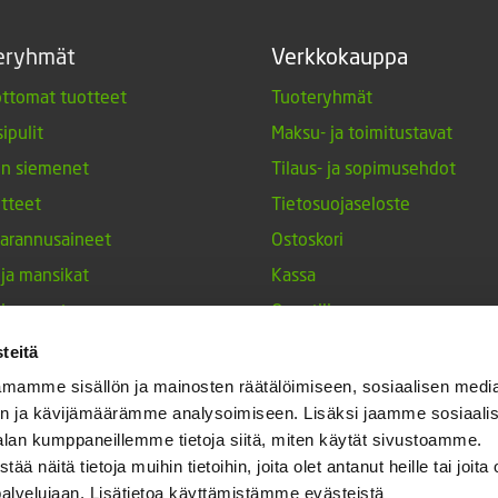
eryhmät
Verkkokauppa
ttomat tuotteet
Tuoteryhmät
ipulit
Maksu- ja toimitustavat
en siemenet
Tilaus- ja sopimusehdot
tteet
Tietosuojaseloste
arannusaineet
Ostoskori
 ja mansikat
Kassa
siemenet
Oma tili
tuotteet
Tilauksen peruutuspyyntö
teitä
nperunat
mamme sisällön ja mainosten räätälöimiseen, sosiaalisen medi
n ja kävijämäärämme analysoimiseen. Lisäksi jaamme sosiaali
keet
alan kumppaneillemme tietoja siitä, miten käytät sivustoamme.
h-tulppaanit
näitä tietoja muihin tietoihin, joita olet antanut heille tai joita 
nesten siemenet
palvelujaan. Lisätietoa käyttämistämme evästeistä