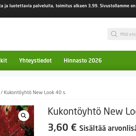
 ja luotettavia palveluita, toimitus
alkaen 3,99.
Sivustollamme on 
Products
search
kit
Yhteystiedot
Hinnasto 2026
otiset kukat
/ Kukontöyhtö New Look 40 s.
otiset kukat
uotiset kukat
Kukontöyhtö New Loo
eokset
3,60
€
Sisältää arvonli
Ruukut