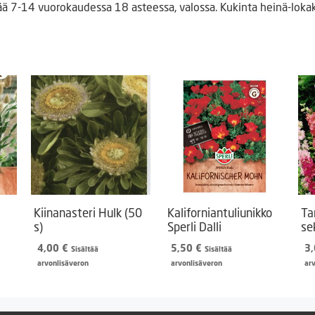
ää 7-14 vuorokaudessa 18 asteessa, valossa. Kukinta heinä-lok
Kiinanasteri Hulk (50
Kaliforniantuliunikko
Ta
s)
Sperli Dalli
se
4,00
€
5,50
€
3
Sisältää
Sisältää
arvonlisäveron
arvonlisäveron
ar