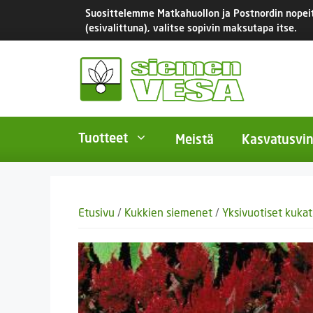
Siirry
Suosittelemme Matkahuollon ja Postnordin nopeita
sisältöön
(esivalittuna), valitse sopivin maksutapa itse.
Tuotteet
Meistä
Kasvatusvin
BIO-luomusiemenet
Yksivu
Etusivu
/
Kukkien siemenet
/
Yksivuotiset kukat
Tomaatit
Monivu
Salaatit
Kaksiv
Istukassipulit
Kukkas