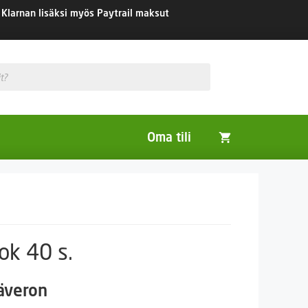
Klarnan lisäksi myös Paytrail maksut
Oma tili
Huonekasvit
Nurmikon siemenet
Viherlannoitus- ja maisemointikasvit
k 40 s.
säveron