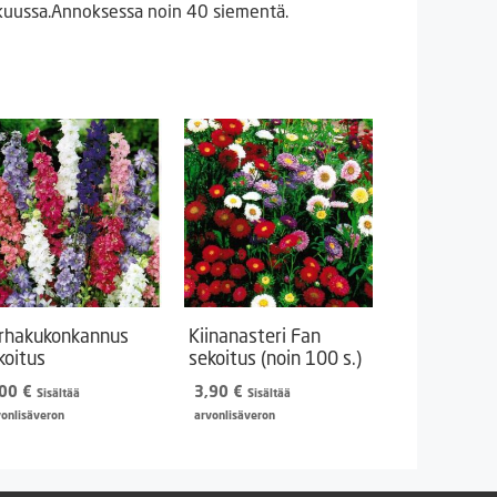
akuussa.Annoksessa noin 40 siementä.
rhakukonkannus
Kiinanasteri Fan
koitus
sekoitus (noin 100 s.)
,00
€
3,90
€
Sisältää
Sisältää
vonlisäveron
arvonlisäveron