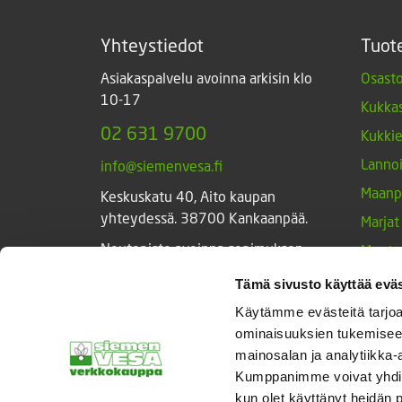
Yhteystiedot
Tuot
Asiakaspalvelu avoinna arkisin klo
Osasto
10-17
Kukkas
02 631 9700
Kukki
Lannoi
info@siemenvesa.fi
Maanp
Keskuskatu 40, Aito kaupan
yhteydessä. 38700 Kankaanpää.
Marjat
Noutopiste avoinna sopimuksen
Muut 
mukaan ja arkisin 10-17.
Muut 
Tämä sivusto käyttää eväs
Facebook
Instagram
Sieme
Käytämme evästeitä tarjoa
ominaisuuksien tukemisee
Tarvik
mainosalan ja analytiikka-
Triump
Kumppanimme voivat yhdistää 
Vihan
kun olet käyttänyt heidän 