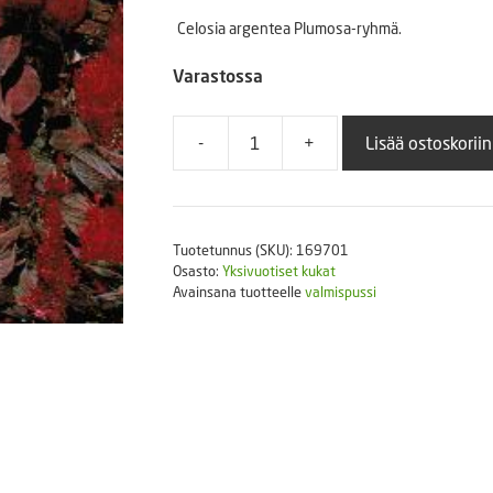
Puutarhatyökalut
Celosia argentea Plumosa-ryhmä.
Askartelutarvikkeet
Varastossa
-
+
Lisää ostoskoriin
Kukontöyhtö
New
Look
40
Tuotetunnus (SKU):
169701
s.
Osasto:
Yksivuotiset kukat
määrä
Avainsana tuotteelle
valmispussi