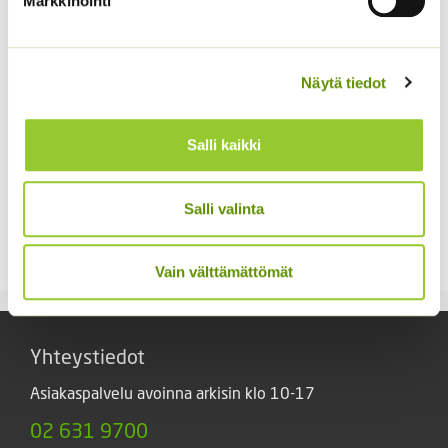
Markkinointi
Näytä tiedot
Salli kaikki
Kääpiöauringonkukka
Kiinanasteri Fan
Salli valinta
Teddy Bear
sekoitus (noin 100 s.)
2,95
€
3,90
€
Sisältää arvonlisäveron
Sisältää arvonlisäveron
Vain välttämättömät
Yhteystiedot
Asiakaspalvelu avoinna arkisin klo 10-17
02 631 9700