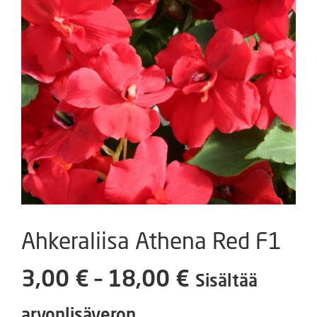
Ahkeraliisa Athena Red F1
Hintaluokka
3,00
€
–
18,00
€
Sisältää
3,00 €
arvonlisäveron