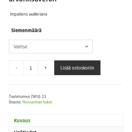
-
Impatiens walleriana
18,00 €
Siemenmäärä
-
+
Lisää ostoskoriin
Ahkeraliisa
Athena
Red
F1
Tuotetunnus (SKU):
11
määrä
Osasto:
Yksivuotiset kukat
Kuvaus