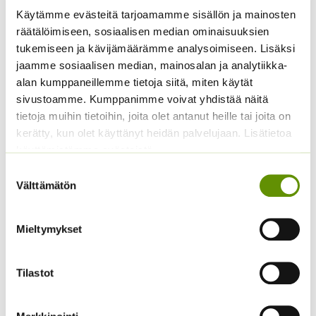
Käytämme evästeitä tarjoamamme sisällön ja mainosten
räätälöimiseen, sosiaalisen median ominaisuuksien
Aitoelämänlanka
Kaliforniantuliunikko
tukemiseen ja kävijämäärämme analysoimiseen. Lisäksi
Presto sekoitus
Sperli Dalli
jaamme sosiaalisen median, mainosalan ja analytiikka-
alan kumppaneillemme tietoja siitä, miten käytät
2,70
€
5,50
€
Sisältää arvonlisäveron
Sisältää arvonlisäveron
sivustoamme. Kumppanimme voivat yhdistää näitä
tietoja muihin tietoihin, joita olet antanut heille tai joita on
kerätty, kun olet käyttänyt heidän palvelujaan. Lisätietoa
käyttämistämme evästeistä
Suostumuksen
Välttämätön
valinta
Mieltymykset
Tarhakehäkukka Bon
Tarhakukonkannus
Bon sekoitus
sekoitus
Tilastot
3,90
€
3,00
€
Sisältää arvonlisäveron
Sisältää arvonlisäveron