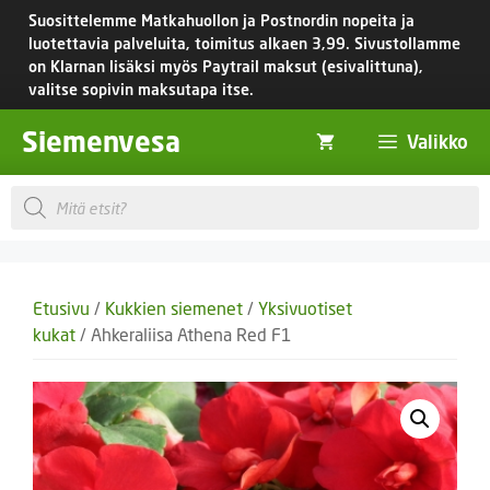
Siirry
Suosittelemme Matkahuollon ja Postnordin nopeita ja
sisältöön
luotettavia palveluita, toimitus
alkaen 3,99.
Sivustollamme
on Klarnan lisäksi myös Paytrail maksut (esivalittuna),
valitse sopivin maksutapa itse.
Siemenvesa
Valikko
Products
search
Etusivu
/
Kukkien siemenet
/
Yksivuotiset
kukat
/ Ahkeraliisa Athena Red F1