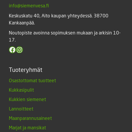
info@siemenvesa.fi
Keskuskatu 40, Aito kaupan yhteydessä. 38700
Kankaanpää.
Noutopiste avoinna sopimuksen mukaan ja arkisin 10-
17.
Facebook
Instagram
Tuoteryhmät
Osastottomat tuotteet
Kukkasipulit
Kukkien siemenet
Lannoitteet
Maanparannusaineet
Marjat ja mansikat