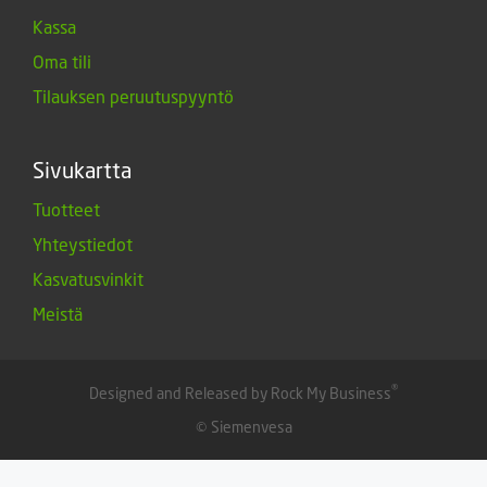
Kassa
Oma tili
Tilauksen peruutuspyyntö
Sivukartta
Tuotteet
Yhteystiedot
Kasvatusvinkit
Meistä
®
Designed and Released by Rock My Business
© Siemenvesa