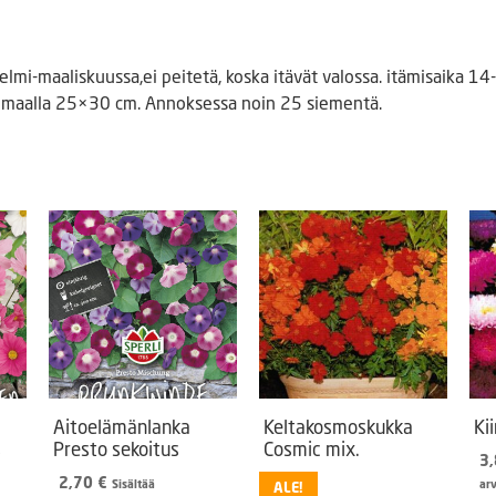
elmi-maaliskuussa,ei peitetä, koska itävät valossa. itämisaika 1
avomaalla 25×30 cm. Annoksessa noin 25 siementä.
Aitoelämänlanka
Keltakosmoskukka
Ki
s
Presto sekoitus
Cosmic mix.
3
2,70
€
Sisältää
ar
ALE!