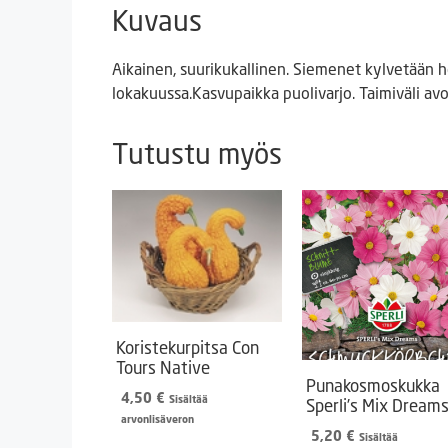
Kuvaus
Aikainen, suurikukallinen. Siemenet kylvetään h
lokakuussa.Kasvupaikka puolivarjo. Taimiväli 
Tutustu myös
Koristekurpitsa Con
Tours Native
Punakosmoskukka
4,50
€
Sisältää
Sperli’s Mix Dream
arvonlisäveron
5,20
€
Sisältää