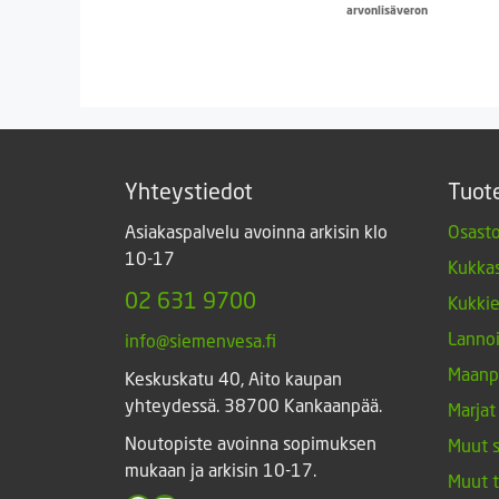
arvonlisäveron
Yhteystiedot
Tuot
Asiakaspalvelu avoinna arkisin klo
Osasto
10-17
Kukkas
02 631 9700
Kukki
Lannoi
info@siemenvesa.fi
Maanp
Keskuskatu 40, Aito kaupan
yhteydessä. 38700 Kankaanpää.
Marjat
Noutopiste avoinna sopimuksen
Muut 
mukaan ja arkisin 10-17.
Muut 