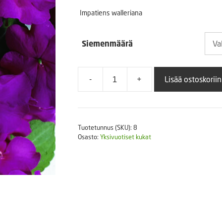
2,90
Puutarhatyökalut
Impatiens walleriana
Askartelutarvikkeet
-
Siemenmäärä
9,90
-
+
Lisää ostoskoriin
Ahkeraliisa
Accent
F1
Violet
Tuotetunnus (SKU):
8
määrä
Osasto:
Yksivuotiset kukat