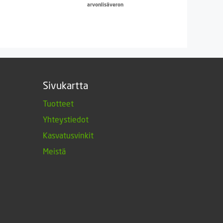
arvonlisäveron
Sivukartta
Tuotteet
Yhteystiedot
Kasvatusvinkit
Meistä