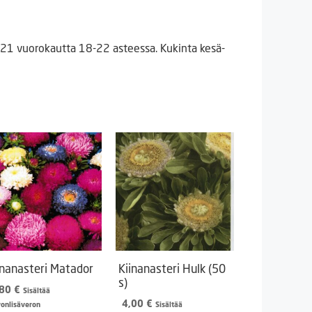
4-21 vuorokautta 18-22 asteessa. Kukinta kesä-
inanasteri Matador
Kiinanasteri Hulk (50
s)
,80
€
Sisältää
4,00
€
vonlisäveron
Sisältää