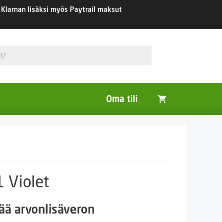
Klarnan lisäksi myös Paytrail maksut
Oma tili
Huonekasvit
Nurmikon siemenet
Viherlannoitus- ja maisemointikasvit
1 Violet
aluokka:
tää arvonlisäveron