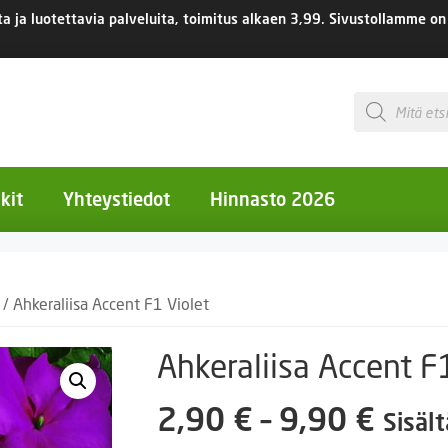
 ja luotettavia palveluita, toimitus
alkaen 3,99.
Sivustollamme on 
Products
search
kit
Yhteystiedot
Hinnasto 2026
otiset kukat
/ Ahkeraliisa Accent F1 Violet
otiset kukat
uotiset kukat
Ahkeraliisa Accent F
eokset
Hint
2,90
€
–
9,90
€
Sisäl
Ruukut