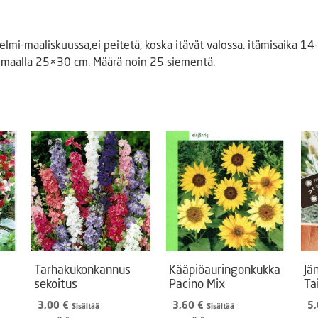
elmi-maaliskuussa,ei peitetä, koska itävät valossa. itämisaika 1
vomaalla 25×30 cm. Määrä noin 25 siementä.
Tarhakukonkannus
Kääpiöauringonkukka
Jä
sekoitus
Pacino Mix
Tai
3,00
€
3,60
€
5
Sisältää
Sisältää