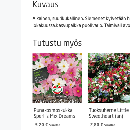
Kuvaus
Aikainen, suurikukallinen. Siemenet kylvetään h
lokakuussa.Kasvupaikka puolivarjo. Taimiväli a
Tutustu myös
Punakosmoskukka
Tuoksuherne Little
Sperli’s Mix Dreams
Sweetheart (an)
5,20
€
2,80
€
Sisältää
Sisältää