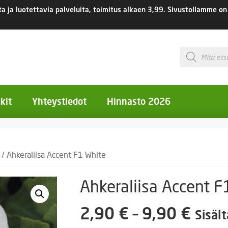
 ja luotettavia palveluita, toimitus
alkaen 3,99.
Sivustollamme on 
Products
search
kit
Yhteystiedot
Hinnasto 2026
otiset kukat
/ Ahkeraliisa Accent F1 White
otiset kukat
uotiset kukat
Ahkeraliisa Accent F
eokset
Hint
2,90
€
–
9,90
€
Sisäl
Ruukut