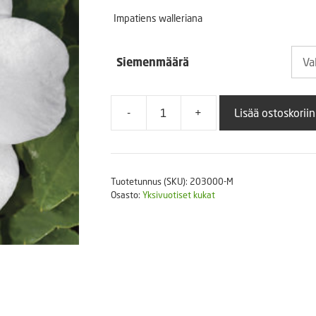
2,90
Puutarhatyökalut
Impatiens walleriana
Askartelutarvikkeet
-
Siemenmäärä
9,90
-
+
Lisää ostoskoriin
Ahkeraliisa
Accent
F1
White
Tuotetunnus (SKU):
203000-M
määrä
Osasto:
Yksivuotiset kukat