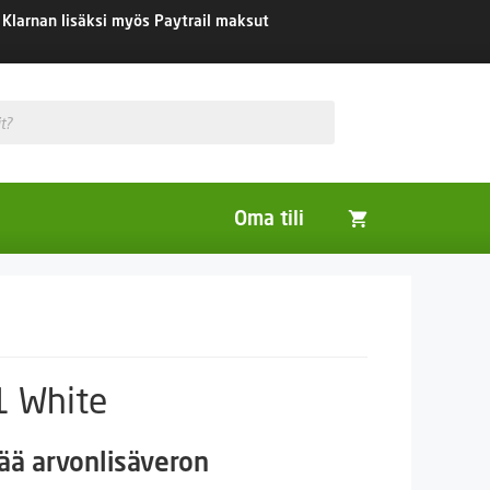
Klarnan lisäksi myös Paytrail maksut
Oma tili
Huonekasvit
Nurmikon siemenet
Viherlannoitus- ja maisemointikasvit
1 White
aluokka:
tää arvonlisäveron