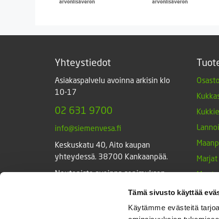
arvonlisäveron
arvonlisäveron
Yhteystiedot
Tuot
Asiakaspalvelu avoinna arkisin klo
Osasto
10-17
Kukkas
02 631 9700
Kukki
Lannoi
info@siemenvesa.fi
Maanp
Keskuskatu 40, Aito kaupan
yhteydessä. 38700 Kankaanpää.
Marjat
Noutopiste avoinna sopimuksen
Muut 
mukaan ja arkisin 10-17.
Muut 
Tämä sivusto käyttää eväs
Facebook
Instagram
Sieme
Käytämme evästeitä tarjoa