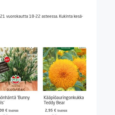
4-21 vuorokautta 18-22 asteessa. Kukinta kesä-
nönhäntä ’Bunny
Kääpiöauringonkukka
ls’
Teddy Bear
,00
€
2,95
€
Sisältää
Sisältää