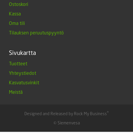
Ostoskori
Kassa
Oma tili
Tilauksen peruutuspyyntö
Sivukartta
Tuotteet
Yhteystiedot
Kasvatusvinkit
Meistä
®
Designed and Released by Rock My Business
© Siemenvesa