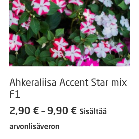
Ahkeraliisa Accent Star mix
F1
Hintaluokka:
2,90
€
–
9,90
€
Sisältää
2,90 €
arvonlisäveron