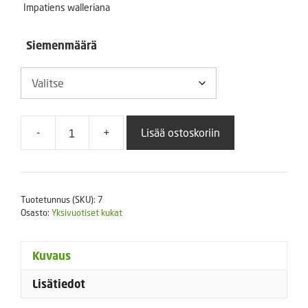
-
Impatiens walleriana
9,90 €
Siemenmäärä
-
+
Lisää ostoskoriin
Ahkeraliisa
Accent
Star
mix
Tuotetunnus (SKU):
7
F1
Osasto:
Yksivuotiset kukat
määrä
Kuvaus
Lisätiedot