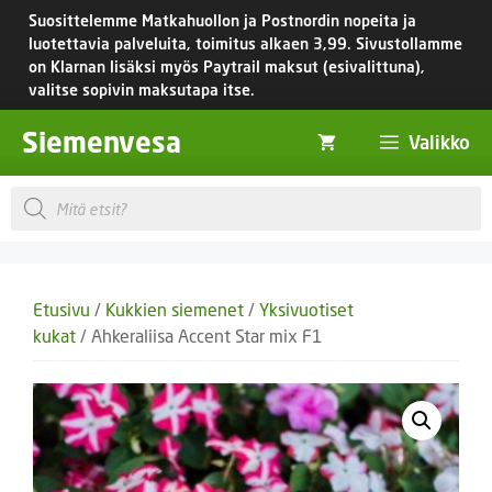
Siirry
Suosittelemme Matkahuollon ja Postnordin nopeita ja
sisältöön
luotettavia palveluita, toimitus
alkaen 3,99.
Sivustollamme
on Klarnan lisäksi myös Paytrail maksut (esivalittuna),
valitse sopivin maksutapa itse.
Siemenvesa
Valikko
Products
search
Etusivu
/
Kukkien siemenet
/
Yksivuotiset
kukat
/ Ahkeraliisa Accent Star mix F1