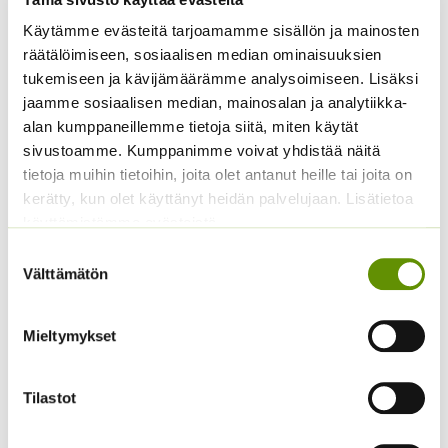
Kiinanasteri Matador
Kääpiöauringonkukka
Käytämme evästeitä tarjoamamme sisällön ja mainosten
Pacino Gold
räätälöimiseen, sosiaalisen median ominaisuuksien
3,80
€
Sisältää arvonlisäveron
tukemiseen ja kävijämäärämme analysoimiseen. Lisäksi
3,60
€
Sisältää arvonlisäveron
jaamme sosiaalisen median, mainosalan ja analytiikka-
alan kumppaneillemme tietoja siitä, miten käytät
sivustoamme. Kumppanimme voivat yhdistää näitä
tietoja muihin tietoihin, joita olet antanut heille tai joita on
kerätty, kun olet käyttänyt heidän palvelujaan. Lisätietoa
käyttämistämme evästeistä
Suostumuksen
Välttämätön
valinta
Jänönhäntä ’Bunny
Kiinanasteri Hulk (50 s)
Mieltymykset
Tails’
4,00
€
Sisältää arvonlisäveron
5,00
€
Sisältää arvonlisäveron
Tilastot