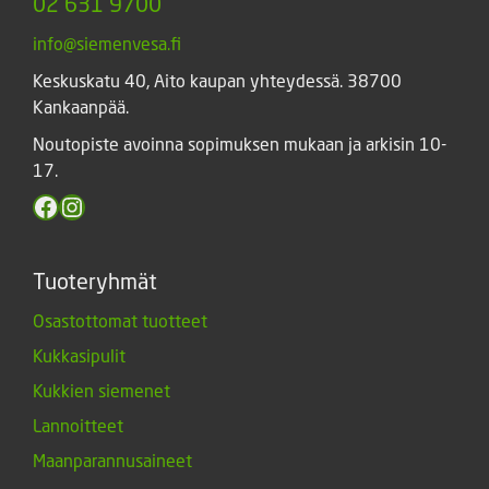
02 631 9700
info@siemenvesa.fi
Keskuskatu 40, Aito kaupan yhteydessä. 38700
Kankaanpää.
Noutopiste avoinna sopimuksen mukaan ja arkisin 10-
17.
Facebook
Instagram
Tuoteryhmät
Osastottomat tuotteet
Kukkasipulit
Kukkien siemenet
Lannoitteet
Maanparannusaineet