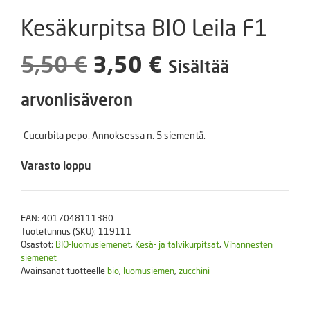
Kesäkurpitsa BIO Leila F1
Alkuperäinen
Nykyinen
5,50
€
3,50
€
Sisältää
hinta
hinta
arvonlisäveron
oli:
on:
Cucurbita pepo. Annoksessa n. 5 siementä.
5,50 €.
3,50 €.
Varasto loppu
EAN:
4017048111380
Tuotetunnus (SKU):
119111
Osastot:
BIO-luomusiemenet
,
Kesä- ja talvikurpitsat
,
Vihannesten
siemenet
Avainsanat tuotteelle
bio
,
luomusiemen
,
zucchini