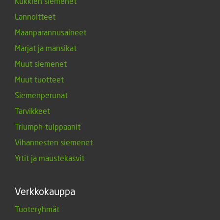
Kukkien siemenet
Lannoitteet
Maanparannusaineet
Marjat ja mansikat
Muut siemenet
Muut tuotteet
Siemenperunat
Tarvikkeet
Triumph-tulppaanit
Vihannesten siemenet
Yrtit ja maustekasvit
Verkkokauppa
Tuoteryhmät