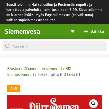
Siirry
Suosittelemme Matkahuollon ja Postnordin nopeita ja
sisältöön
luotettavia palveluita, toimitus
alkaen 3,99.
Sivustollamme
on Klarnan lisäksi myös Paytrail maksut (esivalittuna),
valitse sopivin maksutapa itse.
Siemenvesa
Valikko
Products
search
Etusivu
/
Vihannesten siemenet
/
BIO-
luomusiemenet
/ Kesäkurpitsa BIO Leila F1
ALE!