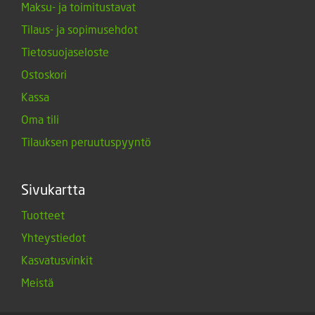
Maksu- ja toimitustavat
Tilaus- ja sopimusehdot
Tietosuojaseloste
Ostoskori
Kassa
Oma tili
Tilauksen peruutuspyyntö
Sivukartta
Tuotteet
Yhteystiedot
Kasvatusvinkit
Meistä