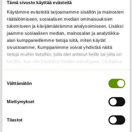
Tämä sivusto käyttää evästeitä
Käytämme evästeitä tarjoamamme sisällön ja mainosten
Kasvihuonekurkku
Tomaatti Goldene
räätälöimiseen, sosiaalisen median ominaisuuksien
Burpless Tasty Green
Königin annos, 1 g, tai 5
tukemiseen ja kävijämäärämme analysoimiseen. Lisäksi
F1 (20 s.)
g.
jaamme sosiaalisen median, mainosalan ja analytiikka-
5,90
€
alan kumppaneillemme tietoja siitä, miten käytät
Sisältää arvonlisäveron
ALE!
sivustoamme. Kumppanimme voivat yhdistää näitä
Hintaluokka:
2,49
€
–
16,90
€
Sisältää
tietoja muihin tietoihin, joita olet antanut heille tai joita on
2,49 €
arvonlisäveron
kerätty, kun olet käyttänyt heidän palvelujaan. Lisätietoa
-
käyttämistämme evästeistä
16,90 €
Suostumuksen
Välttämätön
valinta
Mieltymykset
Tilastot
Spagettikurpitsa Pyza
Juuripersilja