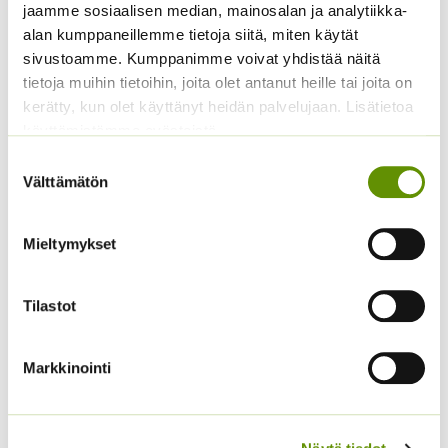
3,75 €
jaamme sosiaalisen median, mainosalan ja analytiikka-
arvonlisäveron
-
alan kumppaneillemme tietoja siitä, miten käytät
15,00 €
sivustoamme. Kumppanimme voivat yhdistää näitä
tietoja muihin tietoihin, joita olet antanut heille tai joita on
kerätty, kun olet käyttänyt heidän palvelujaan. Lisätietoa
käyttämistämme evästeistä
Suostumuksen
Välttämätön
valinta
Mieltymykset
Pensastomaatti Totem
Kurpitsa Tom Fox (noin
F1 100 s.
10 s.)
24,90
€
4,50
€
Sisältää
Sisältää arvonlisäveron
Tilastot
arvonlisäveron
Markkinointi