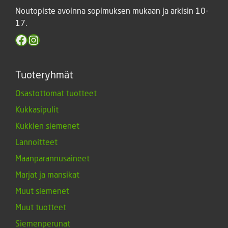
Noutopiste avoinna sopimuksen mukaan ja arkisin 10-
17.
Facebook
Instagram
Tuoteryhmät
Osastottomat tuotteet
Kukkasipulit
Kukkien siemenet
Lannoitteet
Maanparannusaineet
Marjat ja mansikat
Muut siemenet
Muut tuotteet
Siemenperunat