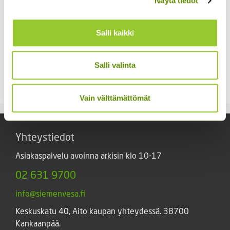
Näytä tiedot
Salli kaikki
Juuripersilja
Silopersilja Gigante d’
Salli valinta
Italia 50 g
2,20
€
Sisältää arvonlisäveron
5,90
€
Sisältää arvonlisäveron
Vain välttämättömät
Yhteystiedot
Asiakaspalvelu avoinna arkisin klo 10-17
02 631 9700
info@siemenvesa.fi
Keskuskatu 40, Aito kaupan yhteydessä. 38700
Kankaanpää.