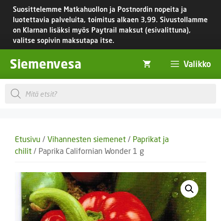
Siirry
Suosittelemme Matkahuollon ja Postnordin nopeita ja
sisältöön
luotettavia palveluita, toimitus
alkaen 3,99.
Sivustollamme
on Klarnan lisäksi myös Paytrail maksut (esivalittuna),
valitse sopivin maksutapa itse.
Siemenvesa
Valikko
Products
search
Etusivu
/
Vihannesten siemenet
/
Paprikat ja
chilit
/ Paprika Californian Wonder 1 g