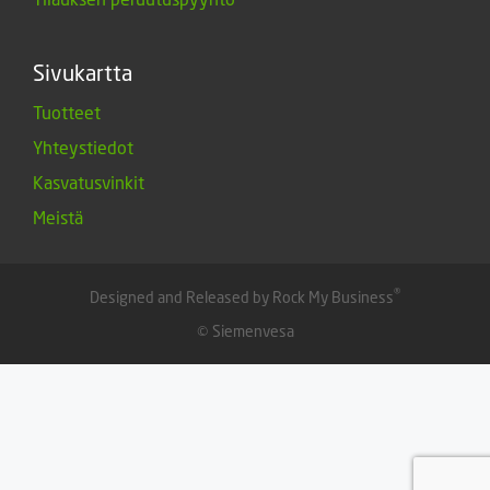
Sivukartta
Tuotteet
Yhteystiedot
Kasvatusvinkit
Meistä
®
Designed and Released by Rock My Business
© Siemenvesa