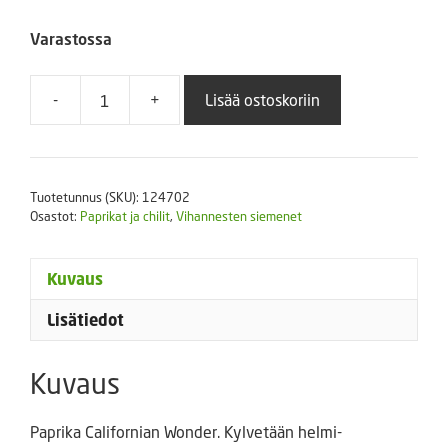
Varastossa
-
+
Lisää ostoskoriin
Paprika
Californian
Wonder
1
Tuotetunnus (SKU):
124702
g
Osastot:
Paprikat ja chilit
,
Vihannesten siemenet
määrä
Kuvaus
Lisätiedot
Kuvaus
Paprika Californian Wonder. Kylvetään helmi-