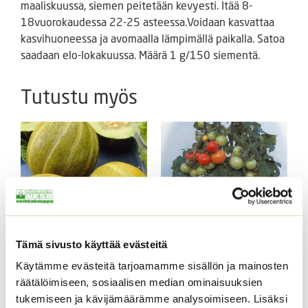
maaliskuussa, siemen peitetään kevyesti. Itää 8-
18vuorokaudessa 22-25 asteessa.Voidaan kasvattaa
kasvihuoneessa ja avomaalla lämpimällä paikalla. Satoa
saadaan elo-lokakuussa. Määrä 1 g/150 siementä.
Tutustu myös
Tämä sivusto käyttää evästeitä
Avomaankurkku Lemon
Pensastomaatti Totem
Käytämme evästeitä tarjoamamme sisällön ja mainosten
Apple
F1 10 s.
räätälöimiseen, sosiaalisen median ominaisuuksien
tukemiseen ja kävijämäärämme analysoimiseen. Lisäksi
Hintaluokka:
3,75
€
–
15,00
€
4,95
€
Sisältää
Sisältää arvonlisäveron