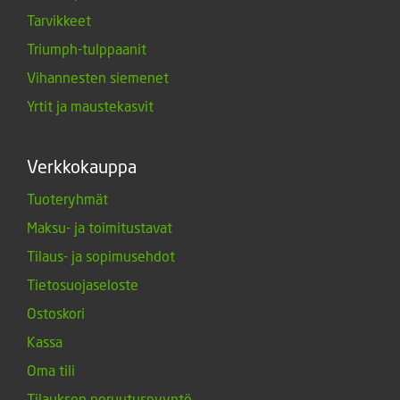
Tarvikkeet
Triumph-tulppaanit
Vihannesten siemenet
Yrtit ja maustekasvit
Verkkokauppa
Tuoteryhmät
Maksu- ja toimitustavat
Tilaus- ja sopimusehdot
Tietosuojaseloste
Ostoskori
Kassa
Oma tili
Tilauksen peruutuspyyntö