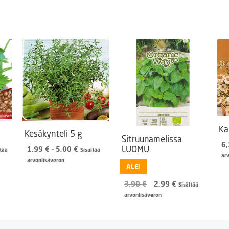
Ka
Kesäkynteli 5 g
Sitruunamelissa
6
LUOMU
aluokka:
Hintaluokka:
1,99
€
–
5,00
€
ltää
Sisältää
ar
0 €
1,99 €
arvonlisäveron
ALE!
-
00 €
5,00 €
Alkuperäinen
Nykyinen
3,90
€
2,99
€
Sisältää
hinta
hinta
arvonlisäveron
oli:
on:
3,90 €.
2,99 €.