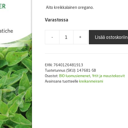
Puutarhatyökalut
Aito kreikkalainen oregano.
Askartelutarvikkeet
Varastossa
-
+
Lisää ostoskoriin
Kreikkalainen
oregano
LUOMU
määrä
EAN:
7640126481913
Tuotetunnus (SKU):
147681-SB
Osastot:
BIO-luomusiemenet
,
Yrtit ja maustekasvit
Avainsana tuotteelle
kreikanmeirami