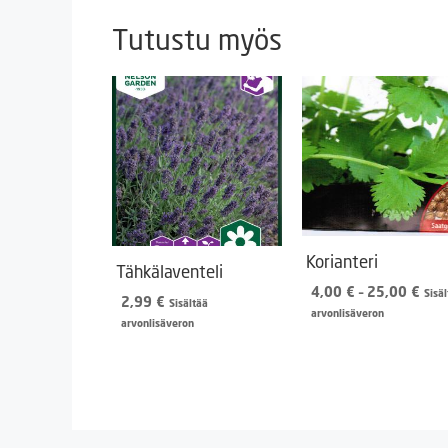
Tutustu myös
Korianteri
Tähkälaventeli
Hint
4,00
€
–
25,00
€
Sisä
2,99
€
Sisältää
4,0
arvonlisäveron
arvonlisäveron
-
25,