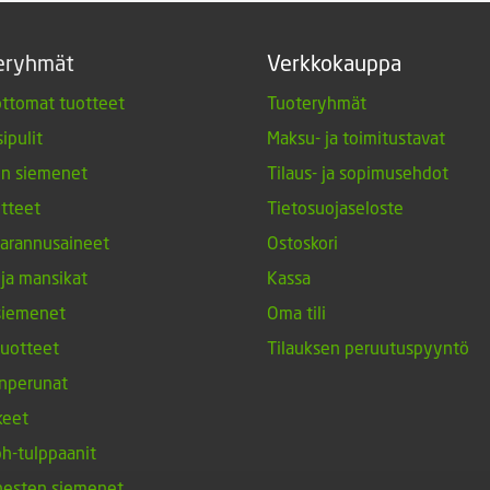
eryhmät
Verkkokauppa
ttomat tuotteet
Tuoteryhmät
ipulit
Maksu- ja toimitustavat
en siemenet
Tilaus- ja sopimusehdot
tteet
Tietosuojaseloste
arannusaineet
Ostoskori
 ja mansikat
Kassa
siemenet
Oma tili
tuotteet
Tilauksen peruutuspyyntö
nperunat
keet
h-tulppaanit
nesten siemenet