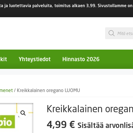
 ja luotettavia palveluita, toimitus
alkaen 3,99.
Sivustollamme on 
Products
search
kit
Yhteystiedot
Hinnasto 2026
otiset kukat
emenet
/ Kreikkalainen oregano LUOMU
otiset kukat
uotiset kukat
Kreikkalainen oreg
eokset
4,99
€
Sisältää arvonli
Ruukut