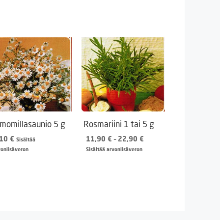
momillasaunio 5 g
Rosmariini 1 tai 5 g
Hintaluokka:
,10
€
11,90
€
–
22,90
€
Sisältää
11,90 €
vonlisäveron
Sisältää arvonlisäveron
-
22,90 €