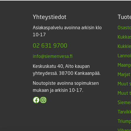
Yhteystiedot
Tuot
Asiakaspalvelu avoinna arkisin klo
Osasto
10-17
Kukkas
02 631 9700
Kukki
Lannoi
info@siemenvesa.fi
Maanp
Keskuskatu 40, Aito kaupan
yhteydessä. 38700 Kankaanpää.
Marjat
Noutopiste avoinna sopimuksen
Muut 
mukaan ja arkisin 10-17.
Muut 
Facebook
Instagram
Sieme
Tarvik
Triump
Vihan