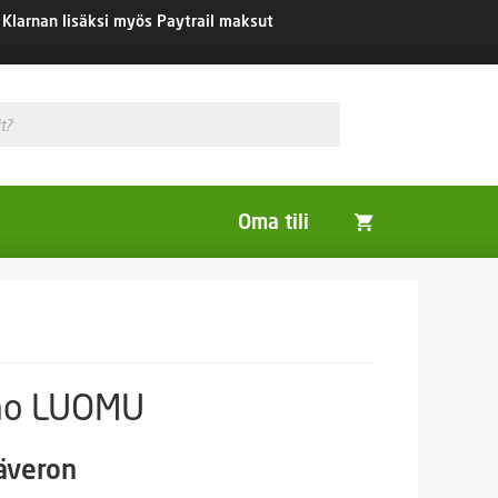
Klarnan lisäksi myös Paytrail maksut
Oma tili
Huonekasvit
Nurmikon siemenet
Viherlannoitus- ja maisemointikasvit
ano LUOMU
säveron