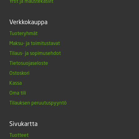
Yrtit ja maustekasvit
Verkkokauppa
Tuoteryhmät
Maksu- ja toimitustavat
Tilaus- ja sopimusehdot
Tietosuojaseloste
Ostoskori
Kassa
Oma tili
Tilauksen peruutuspyyntö
Sivukartta
Tuotteet