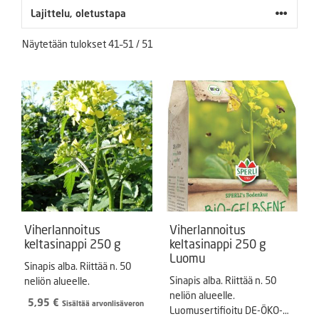
Näytetään tulokset 41–51 / 51
Viherlannoitus
Viherlannoitus
keltasinappi 250 g
keltasinappi 250 g
Luomu
Sinapis alba. Riittää n. 50
Sinapis alba. Riittää n. 50
neliön alueelle.
neliön alueelle.
5,95
€
Sisältää arvonlisäveron
Luomusertifioitu DE-ÖKO-