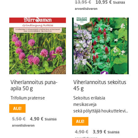
Alkuperäinen
Nykyinen
13,95
€
10,95
€
Sisältää
hinta
hinta
arvonlisäveron
oli:
on:
13,95 €.
10,95 €.
Viherlannoitus puna-
Viherlannoitus sekoitus
apila 50 g
45 g
Trifolium pratense
Sekoitus erilaisia
mesikasveja
ALE!
sekä pölyttäjiä houkuttelevia
kasveja.
Alkuperäinen
Nykyinen
5,50
€
4,90
€
Sisältää
ALE!
hinta
hinta
arvonlisäveron
oli:
on:
Alkuperäinen
Nykyinen
4,90
€
3,99
€
Sisältää
5,50 €.
4,90 €.
hinta
hinta