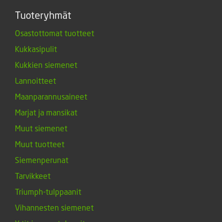
Tuoteryhmät
Osastottomat tuotteet
Kukkasipulit
Kukkien siemenet
Lannoitteet
Maanparannusaineet
Marjat ja mansikat
Muut siemenet
Muut tuotteet
Siemenperunat
Tarvikkeet
Triumph-tulppaanit
Vihannesten siemenet