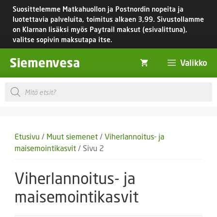
Siirry
Suosittelemme Matkahuollon ja Postnordin nopeita ja
sisältöön
luotettavia palveluita, toimitus
alkaen 3,99.
Sivustollamme
on Klarnan lisäksi myös Paytrail maksut (esivalittuna),
valitse sopivin maksutapa itse.
Siemenvesa
Valikko
Products
search
Etusivu
/
Muut siemenet
/
Viherlannoitus- ja
maisemointikasvit
/ Sivu 2
Viherlannoitus- ja
maisemointikasvit