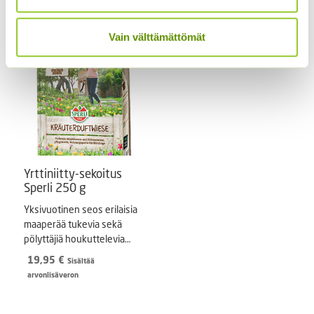
hinta
hinta
arvonlisäveron
oli:
on:
9,90 €.
7,90 €.
Vain välttämättömät
Yrttiniitty-sekoitus
Sperli 250 g
Yksivuotinen seos erilaisia
maaperää tukevia sekä
pölyttäjiä houkuttelevia
kasveja
19,95
€
Sisältää
arvonlisäveron