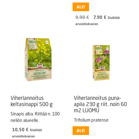
013.
ALE!
Alkuperäinen
Nykyinen
9,90
€
7,90
€
Sisältää
hinta
hinta
arvonlisäveron
oli:
on:
9,90 €.
7,90 €.
Viherlannoitus
Viherlannoitus puna-
keltasinappi 500 g
apila 230 g riit. noin 60
m2 LUOMU
Sinapis alba. Riittää n. 100
Trifolium pratense
neliön alueelle.
10,50
€
Sisältää
ALE!
arvonlisäveron