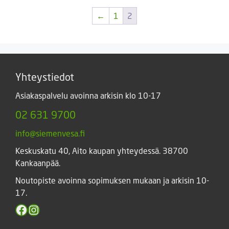
←
1
2
Yhteystiedot
Asiakaspalvelu avoinna arkisin klo 10-17
02 631 9700
info@siemenvesa.fi
Keskuskatu 40, Aito kaupan yhteydessä. 38700
Kankaanpää.
Noutopiste avoinna sopimuksen mukaan ja arkisin 10-
17.
Facebook
Instagram