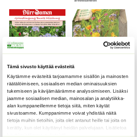
arvonlisäveron
oli:
on:
4,90 €.
3,99 €.
Tämä sivusto käyttää evästeitä
Viherlannoitus sekoitus
Viherlannoitus- ja
Käytämme evästeitä tarjoamamme sisällön ja mainosten
50 g
pölyttäjäseos
räätälöimiseen, sosiaalisen median ominaisuuksien
’Nematodenjäger’ Sperli
Sekoitus erilaisia
tukemiseen ja kävijämäärämme analysoimiseen. Lisäksi
Sperli’s Bodenkur
mesikasveja
jaamme sosiaalisen median, mainosalan ja analytiikka-
Nematodenjäger 30 m2 – 40
sekä pölyttäjiä houkuttelevia
alan kumppaneillemme tietoja siitä, miten käytät
m2 alueelle.
kasveja.
4,50
€
Sisältää arvonlisäveron
sivustoamme. Kumppanimme voivat yhdistää näitä
tietoja muihin tietoihin, joita olet antanut heille tai joita on
100 g. netto.
kerätty, kun olet käyttänyt heidän palvelujaan. Lisätietoa
ALE!
käyttämistämme evästeistä