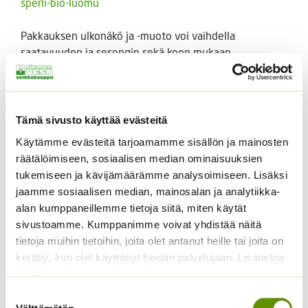
sperli-bio-luomu
Pakkauksen ulkonäkö ja -muoto voi vaihdella
saatavuuden ja sesongin sekä koon mukaan.
Tutustu myös
Tämä sivusto käyttää evästeitä
Käytämme evästeitä tarjoamamme sisällön ja mainosten
räätälöimiseen, sosiaalisen median ominaisuuksien
tukemiseen ja kävijämäärämme analysoimiseen. Lisäksi
jaamme sosiaalisen median, mainosalan ja analytiikka-
alan kumppaneillemme tietoja siitä, miten käytät
sivustoamme. Kumppanimme voivat yhdistää näitä
tietoja muihin tietoihin, joita olet antanut heille tai joita on
kerätty, kun olet käyttänyt heidän palvelujaan. Lisätietoa
Kerrottu
käyttämistämme evästeistä
ryhmäsamettikukka
Super Hero Deep Yellow
Suostumuksen
Kiinanasteri Fan