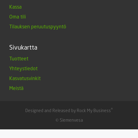
Kassa
Oma tili
Tilauksen peruutuspyyntö
Sivukartta
Tuotteet
Yhteystiedot
Kasvatusvinkit
Meistä
®
Designed and Released by Rock My Business
© Siemenvesa