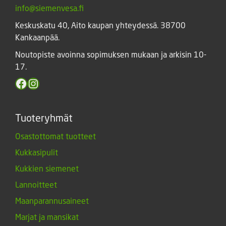
info@siemenvesa.fi
Keskuskatu 40, Aito kaupan yhteydessä. 38700
Kankaanpää.
Noutopiste avoinna sopimuksen mukaan ja arkisin 10-
17.
Facebook
Instagram
Tuoteryhmät
Osastottomat tuotteet
Kukkasipulit
Kukkien siemenet
Lannoitteet
Maanparannusaineet
Marjat ja mansikat