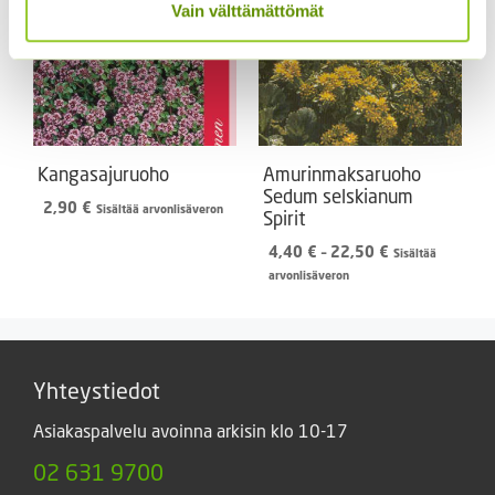
Vain välttämättömät
Kangasajuruoho
Amurinmaksaruoho
Sedum selskianum
2,90
€
Sisältää arvonlisäveron
Spirit
Hintaluokka:
4,40
€
–
22,50
€
Sisältää
4,40 €
arvonlisäveron
-
22,50 €
Yhteystiedot
Asiakaspalvelu avoinna arkisin klo 10-17
02 631 9700