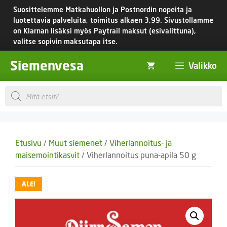
Siirry
Suosittelemme Matkahuollon ja Postnordin nopeita ja
sisältöön
luotettavia palveluita, toimitus
alkaen 3,99.
Sivustollamme
on Klarnan lisäksi myös Paytrail maksut (esivalittuna),
valitse sopivin maksutapa itse.
Siemenvesa
Valikko
Products
search
Etusivu
/
Muut siemenet
/
Viherlannoitus- ja
maisemointikasvit
/ Viherlannoitus puna-apila 50 g
ALE!