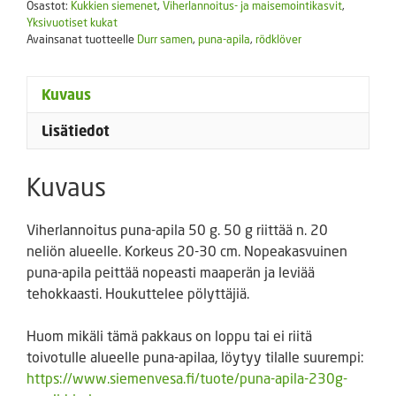
määrä
Osastot:
Kukkien siemenet
,
Viherlannoitus- ja maisemointikasvit
,
Yksivuotiset kukat
Avainsanat tuotteelle
Durr samen
,
puna-apila
,
rödklöver
Kuvaus
Lisätiedot
Kuvaus
Viherlannoitus puna-apila 50 g. 50 g riittää n. 20
neliön alueelle. Korkeus 20-30 cm. Nopeakasvuinen
puna-apila peittää nopeasti maaperän ja leviää
tehokkaasti. Houkuttelee pölyttäjiä.
Huom mikäli tämä pakkaus on loppu tai ei riitä
toivotulle alueelle puna-apilaa, löytyy tilalle suurempi:
https://www.siemenvesa.fi/tuote/puna-apila-230g-