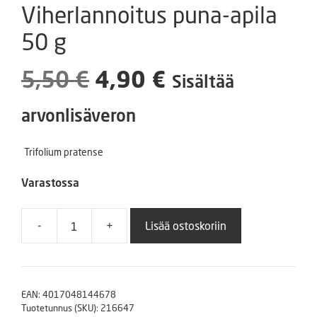
Viherlannoitus puna-apila
50 g
Alkuperäinen
Nykyinen
5,50
€
4,90
€
Sisältää
hinta
hinta
arvonlisäveron
oli:
on:
Trifolium pratense
5,50 €.
4,90 €.
Varastossa
-
+
Lisää ostoskoriin
Viherlannoitus
puna-
apila
50
EAN:
4017048144678
g
Tuotetunnus (SKU):
216647