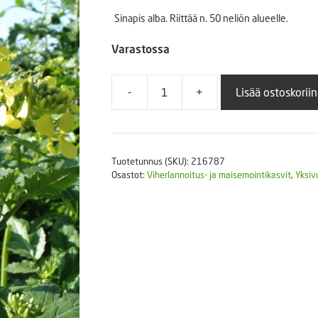
Puutarhatyökalut
Sinapis alba. Riittää n. 50 neliön alueelle.
Askartelutarvikkeet
Varastossa
-
+
Lisää ostoskoriin
Viherlannoitus
keltasinappi
250
g
Tuotetunnus (SKU):
216787
määrä
Osastot:
Viherlannoitus- ja maisemointikasvit
,
Yksiv