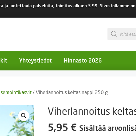
 ja luotettavia palveluita, toimitus
alkaen 3,99.
Sivustollamme on 
Products
search
kit
Yhteystiedot
Hinnasto 2026
otiset kukat
isemointikasvit
/ Viherlannoitus keltasinappi 250 g
otiset kukat
uotiset kukat
Viherlannoitus kelta
eokset
5,95
€
Sisältää arvonli
Ruukut