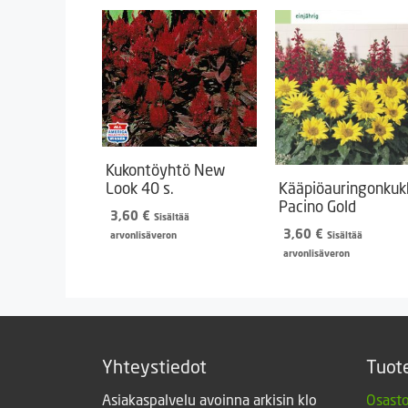
Kukontöyhtö New
Look 40 s.
Kääpiöauringonkuk
Pacino Gold
3,60
€
Sisältää
3,60
€
arvonlisäveron
Sisältää
arvonlisäveron
Yhteystiedot
Tuot
Asiakaspalvelu avoinna arkisin klo
Osasto