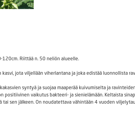
-120cm. Riittää n. 50 neliön alueelle.
kasvi, jota viljellään viherlantana ja joka edistää luonnollista r
kakasvien syntyä ja suojaa maaperää kuivumiselta ja ravinteide
 on positiivinen vaikutus bakteeri- ja sienielämään. Keltaista si
lyä tai sen jälkeen. On noudatettava vähintään 4 vuoden viljelyta