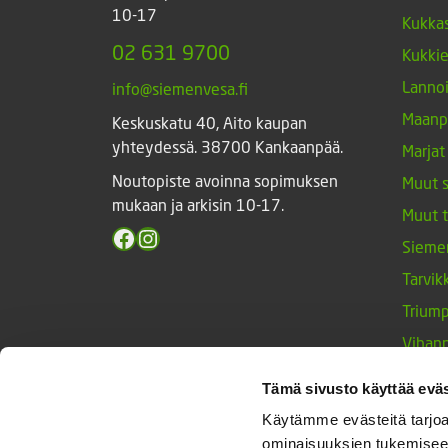
10-17
Kukkas
02 631 9700
Kukki
Lannoi
info@siemenvesa.fi
Maanp
Keskuskatu 40, Aito kaupan
yhteydessä. 38700 Kankaanpää.
Marjat
Noutopiste avoinna sopimuksen
Muut 
mukaan ja arkisin 10-17.
Muut 
Facebook
Instagram
Sieme
Tarvik
Triump
Vihan
Yrtit 
Tämä sivusto käyttää eväs
Käytämme evästeitä tarjoa
ominaisuuksien tukemisee