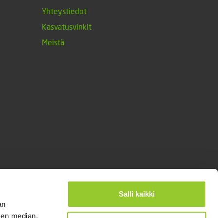
Yhteystiedot
Kasvatusvinkit
Meistä
Salli kaikki
an
sen median,