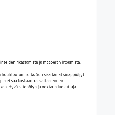
avinteiden rikastamista ja maaperän irtoamista.
n huuhtoutumiselta. Sen sisältämät sinappiöljyt
nappia ei saa koskaan kasvattaa ennen
ukoa. Hyvä siitepölyn ja nektarin luovuttaja