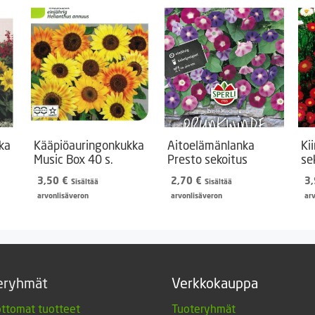
ka
Kääpiöauringonkukka
Aitoelämänlanka
Ki
Music Box 40 s.
Presto sekoitus
se
3,50
€
2,70
€
3
Sisältää
Sisältää
arvonlisäveron
arvonlisäveron
ar
eryhmät
Verkkokauppa
ttomat tuotteet
Tuoteryhmät