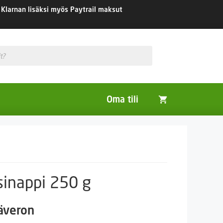
Klarnan lisäksi myös Paytrail maksut
Oma tili
Huonekasvit
Nurmikon siemenet
Viherlannoitus- ja maisemointikasvit
sinappi 250 g
säveron