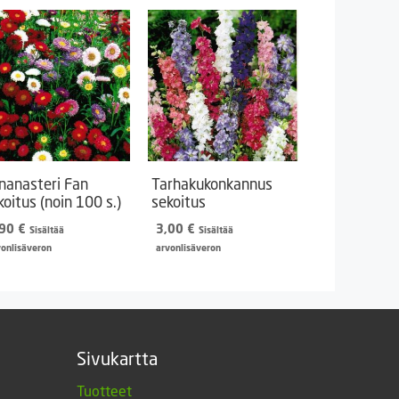
inanasteri Fan
Tarhakukonkannus
koitus (noin 100 s.)
sekoitus
,90
€
3,00
€
Sisältää
Sisältää
vonlisäveron
arvonlisäveron
Sivukartta
Tuotteet