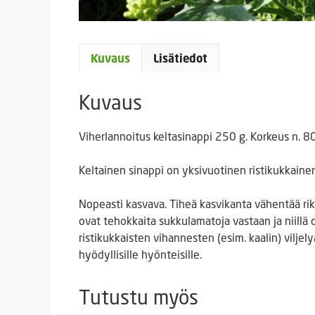
Kuvaus
Lisätiedot
Kuvaus
Viherlannoitus keltasinappi 250 g. Korkeus n. 80
Keltainen sinappi on yksivuotinen ristikukkainen 
Nopeasti kasvava. Tiheä kasvikanta vähentää rik
ovat tehokkaita sukkulamatoja vastaan ​​ja niillä
ristikukkaisten vihannesten (esim. kaalin) vilje
hyödyllisille hyönteisille.
Tutustu myös