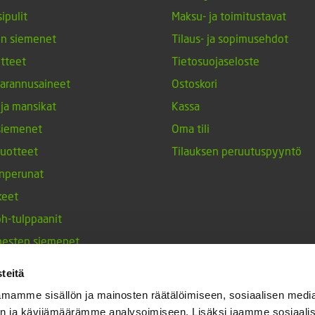
ipulit
Maksu- ja toimitustavat
en siemenet
Tilaus- ja sopimusehdot
tteet
Tietosuojaseloste
arannusaineet
Ostoskori
 ja mansikat
Kassa
siemenet
Oma tili
tuotteet
Tilauksen peruutuspyyntö
nperunat
keet
h-tulppaanit
nesten siemenet
ja maustekasvit
teitä
mamme sisällön ja mainosten räätälöimiseen, sosiaalisen medi
n ja kävijämäärämme analysoimiseen. Lisäksi jaamme sosiaali