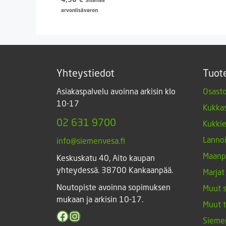
arvonlisäveron
Yhteystiedot
Tuot
Asiakaspalvelu avoinna arkisin klo
Osasto
10-17
Kukkas
02 631 9700
Kukki
Lannoi
info@siemenvesa.fi
Maanp
Keskuskatu 40, Aito kaupan
yhteydessä. 38700 Kankaanpää.
Marjat
Noutopiste avoinna sopimuksen
Muut 
mukaan ja arkisin 10-17.
Muut 
Facebook
Instagram
Sieme