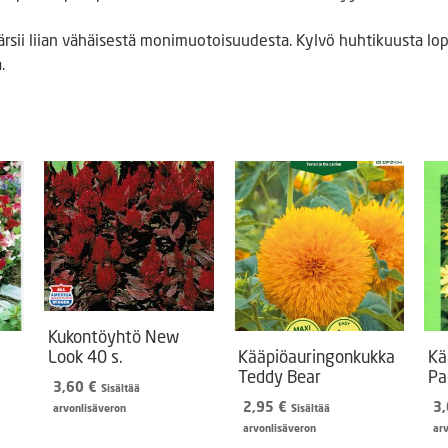
rsii liian vähäisestä monimuotoisuudesta. Kylvö huhtikuusta lop
.
Kukontöyhtö New
Look 40 s.
Kääpiöauringonkukka
Kä
Teddy Bear
Pa
3,60
€
Sisältää
2,95
€
3
arvonlisäveron
Sisältää
arvonlisäveron
ar