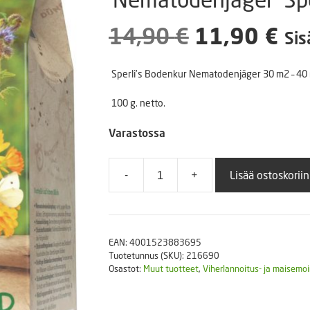
Puutarhatyökalut
Askartelutarvikkeet
Alkuperäin
Ny
14,90
€
11,90
€
Sis
hinta
hin
Sperli’s Bodenkur Nematodenjäger 30 m2 – 40 
oli:
on:
100 g. netto.
14,90 €.
11
Varastossa
-
+
Lisää ostoskoriin
Viherlannoitus-
ja
pölyttäjäseos
'Nematodenjäger'
EAN:
4001523883695
Sperli
Tuotetunnus (SKU):
216690
määrä
Osastot:
Muut tuotteet
,
Viherlannoitus- ja maisemoi