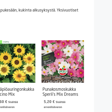
pukesään, kukinta alkusyksystä. Yksivuotiset
äpiöauringonkukka
Punakosmoskukka
cino Mix
Sperli’s Mix Dreams
,60
€
5,20
€
Sisältää
Sisältää
vonlisäveron
arvonlisäveron