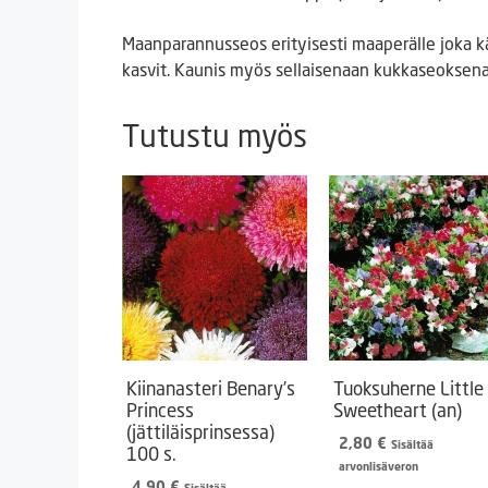
Maanparannusseos erityisesti maaperälle joka kä
kasvit. Kaunis myös sellaisenaan kukkaseoksena
Tutustu myös
Kiinanasteri Benary’s
Tuoksuherne Little
Princess
Sweetheart (an)
(jättiläisprinsessa)
2,80
€
Sisältää
100 s.
arvonlisäveron
4,90
€
Sisältää