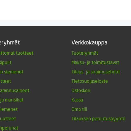
eryhmät
Verkkokauppa
ttomat tuotteet
Tuoteryhmät
ipulit
Maksu- ja toimitustavat
en siemenet
Tilaus- ja sopimusehdot
tteet
Tietosuojaseloste
arannusaineet
Ostoskori
 ja mansikat
Kassa
siemenet
Oma tili
tuotteet
Tilauksen peruutuspyyntö
nperunat