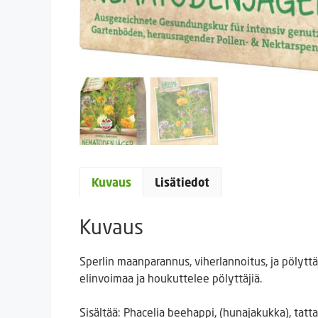
Kuvaus
Lisätiedot
Kuvaus
Sperlin maanparannus, viherlannoitus, ja pölytt
elinvoimaa ja houkuttelee pölyttäjiä.
Sisältää: Phacelia beehappi, (hunajakukka), tatt