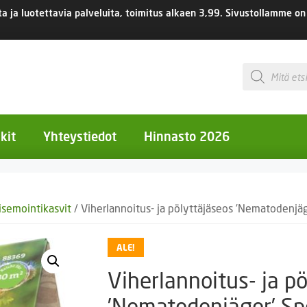
 ja luotettavia palveluita, toimitus
alkaen 3,99.
Sivustollamme on 
Products
search
kit
Yhteystiedot
Hinnasto 2026
otiset kukat
isemointikasvit
/ Viherlannoitus- ja pölyttäjäseos ’Nematodenjäg
otiset kukat
uotiset kukat
ALE!
eokset
Viherlannoitus- ja p
Ruukut
’Nematodenjäger’ Spe