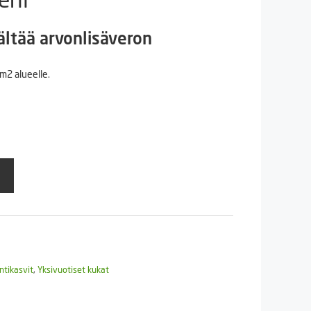
en
kyinen
ältää arvonlisäveron
ta
m2 alueelle.
,90 €.
ntikasvit
,
Yksivuotiset kukat