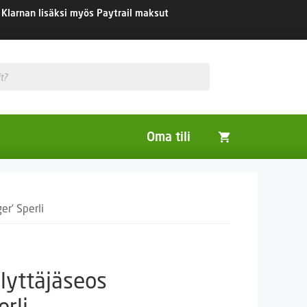
Klarnan lisäksi myös Paytrail maksut
Oma tili
Huonekasvit
er’ Sperli
Nurmikon siemenet
Viherlannoitus- ja maisemointikasvit
ölyttäjäseos
rli