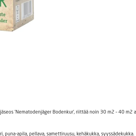
äjäseos ’Nematodenjäger Bodenkur’, riittää noin 30 m2 – 40 m2 
ari, puna-apila, pellava, samettiruusu, kehäkukka, syyssädekukka.