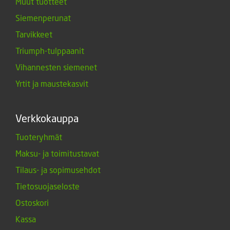
Muut tuotteet
Siemenperunat
Tarvikkeet
Triumph-tulppaanit
Vihannesten siemenet
Yrtit ja maustekasvit
Verkkokauppa
Tuoteryhmät
Maksu- ja toimitustavat
Tilaus- ja sopimusehdot
Tietosuojaseloste
Ostoskori
Kassa