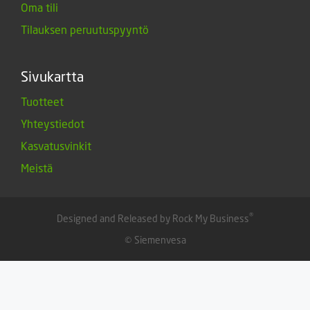
Oma tili
Tilauksen peruutuspyyntö
Sivukartta
Tuotteet
Yhteystiedot
Kasvatusvinkit
Meistä
®
Designed and Released by Rock My Business
© Siemenvesa