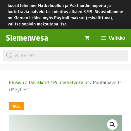
Siirry
Suosittelemme Matkahuollon ja Postnordin nopeita ja
sisältöön
luotettavia palveluita, toimitus
alkaen 3,99.
Sivustollamme
on Klarnan lisäksi myös Paytrail maksut (esivalittuna),
valitse sopivin maksutapa itse.
Siemenvesa
Valikko
Products
search
Etusivu
/
Tarvikkeet
/
Puutarhatyökalut
/ Puutarhaveits
i Meybest
ALE!