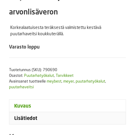
hinta
hinta
arvonlisäveron
oli:
on:
Korkealaatuisesta teräksestä valmistettu kestävä
puutarhaveitsi koukkuterällä.
27,50 €.
23,50 €.
Varasto loppu
Tuotetunnus (SKU):
790690
Osastot:
Puutarhatyökalut
,
Tarvikkeet
Avainsanat tuotteelle
meybest
,
meyer
,
puutarhatyökalut
,
puutarhaveitsi
Kuvaus
Lisätiedot