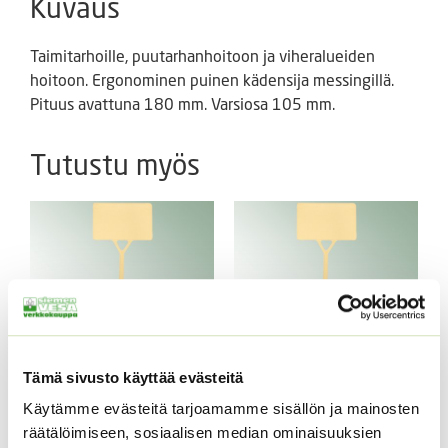
Kuvaus
Taimitarhoille, puutarhanhoitoon ja viheralueiden
hoitoon. Ergonominen puinen kädensija messingillä.
Pituus avattuna 180 mm. Varsiosa 105 mm.
Tutustu myös
Tämä sivusto käyttää evästeitä
Taimistokilpi 8 x 12 cm
Taimistokilpi 9 x 14 cm
Käytämme evästeitä tarjoamamme sisällön ja mainosten
räätälöimiseen, sosiaalisen median ominaisuuksien
Hintaluokka:
Hintaluokka:
15,50
€
–
55,00
€
18,50
€
–
65,90
€
Sisältää
Sisältää