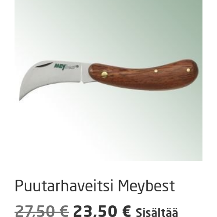
Puutarhaveitsi Meybest
Alkuperäinen
Nykyinen
27,50
€
23,50
€
Sisältää