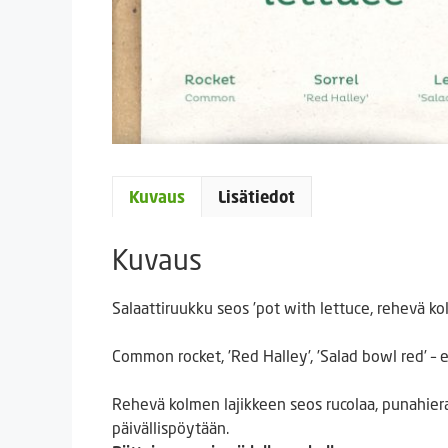
Kuvaus
Lisätiedot
Kuvaus
Salaattiruukku seos ’pot with lettuce, rehevä ko
Common rocket, ’Red Halley’, ’Salad bowl red’ – 
Rehevä kolmen lajikkeen seos rucolaa, punahiera
päivällispöytään.