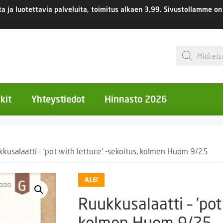
 ja luotettavia palveluita, toimitus
alkaen 3,99.
Sivustollamme on 
Products
search
kit
Yhteystiedot
Hinnasto 2026
otiset kukat
kusalaatti – ’pot with lettuce’ -sekoitus, kolmen Huom 9/25
otiset kukat
uotiset kukat
ALE!
eokset
Ruukkusalaatti – ’pot
Ruukut
kolmen Huom 9/25