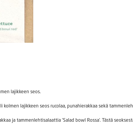
lmen lajikkeen seos.
eli kolmen lajikkeen seos rucolaa, punahierakkaa sekä tammenleht
kkaa ja tammenlehtisalaattia ’Salad bowl Rossa’. Tästä seoksesta