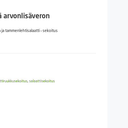
n
nen
ä arvonlisäveron
a ja tammenlehtisalaatti – sekoitus
.
ttiruukkusekoitus
,
salaattisekoitus