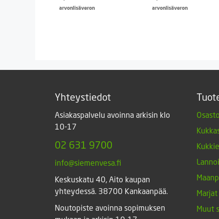
arvonlisäveron
arvonlisäveron
Yhteystiedot
Tuot
Asiakaspalvelu avoinna arkisin klo
Osasto
10-17
Kukkas
02 631 9700
Kukki
Lannoi
info@siemenvesa.fi
Maanp
Keskuskatu 40, Aito kaupan
yhteydessä. 38700 Kankaanpää.
Marjat
Noutopiste avoinna sopimuksen
Muut 