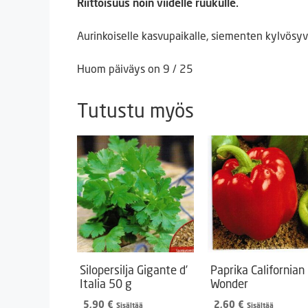
Riittoisuus noin viidelle ruukulle.
Aurinkoiselle kasvupaikalle, siementen kylvösyv
Huom päiväys on 9 / 25
Tutustu myös
Silopersilja Gigante d’
Paprika Californian
Italia 50 g
Wonder
5,90
€
2,60
€
Sisältää
Sisältää