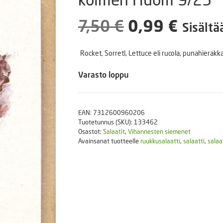
Puutarhatyökalut
Askartelutarvikkeet
Alkuperäine
Nykyi
7,50
€
0,99
€
Sisältä
hinta
hinta
Rocket, Sorretl, Lettuce eli rucola, punahierakk
oli:
on:
Varasto loppu
7,50 €.
0,99 €
EAN:
7312600960206
Tuotetunnus (SKU):
133462
Osastot:
Salaatit
,
Vihannesten siemenet
Avainsanat tuotteelle
ruukkusalaatti
,
salaatti
,
salaa