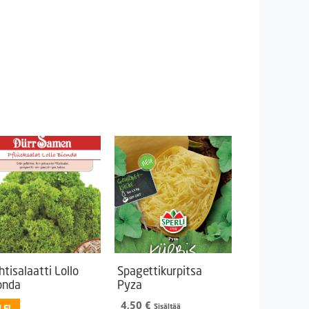
htisalaatti Lollo
Spagettikurpitsa
onda
Pyza
4,50
€
Sisältää
LE!