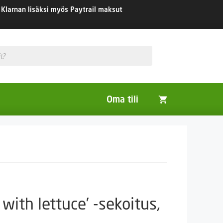
Klarnan lisäksi myös Paytrail maksut
Oma tili
Huonekasvit
Nurmikon siemenet
Viherlannoitus- ja maisemointikasvit
 with lettuce’ -sekoitus,