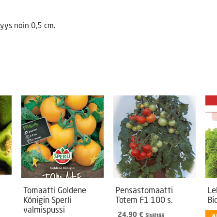
yys noin 0,5 cm.
Tomaatti Goldene
Pensastomaatti
Le
Königin Sperli
Totem F1 100 s.
Bi
valmispussi
24,90
€
Sisältää
A