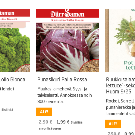
Puutarhatyökalut
Askartelutarvikkeet
Lollo Bionda
Punasikuri Palla Rossa
Ruukkusalaatt
lettuce’ -sek
t lehdet
Maukas ja mehevä. Syys- ja
Huom 9/25
talvisalaatti. Annoksessa noin
Rocket, Sorretl, 
800 siementä.
punahierakka ja
Hintaluokka:
€
Sisältää
ALE!
tammenlehtisala
2,99 €
-
Alkuperäinen
Nykyinen
2,90
€
1,99
€
Sisältää
ALE!
5,00 €
hinta
hinta
arvonlisäveron
oli:
on:
Alkup
7,50
€
0,99