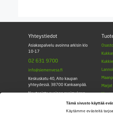
2,00 €.
0,50 €.
Yhteystiedot
Tuot
Asiakaspalvelu avoinna arkisin klo
Osasto
10-17
Kukkas
02 631 9700
Kukki
Lannoi
info@siemenvesa.fi
Maanp
Keskuskatu 40, Aito kaupan
yhteydessä. 38700 Kankaanpää.
Marjat
Noutopiste avoinna sopimuksen
Muut 
mukaan ja arkisin 10-17.
Muut 
Tämä sivusto käyttää eväs
Facebook
Instagram
Sieme
Käytämme evästeitä tarjoa