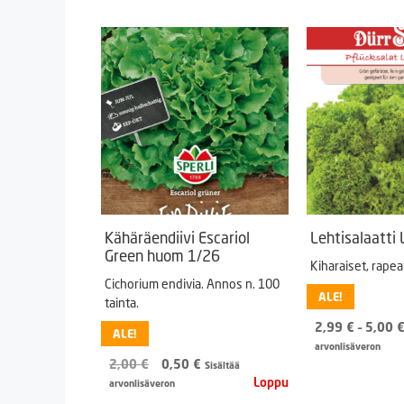
Kähäräendiivi Escariol
Lehtisalaatti 
Green huom 1/26
Kiharaiset, rapea
Cichorium endivia. Annos n. 100
ALE!
tainta.
2,99
€
–
5,00
ALE!
arvonlisäveron
Alkuperäinen
Nykyinen
2,00
€
0,50
€
Sisältää
hinta
hinta
arvonlisäveron
oli:
on: