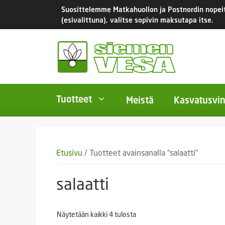
Siirry
Suosittelemme Matkahuollon ja Postnordin nopeita
sisältöön
(esivalittuna), valitse sopivin maksutapa itse.
Tuotteet
Meistä
Kasvatusvin
BIO-luomusiemenet
Yksivu
Etusivu
/ Tuotteet avainsanalla “salaatti”
Tomaatit
Monivu
Salaatit
Kaksiv
salaatti
Istukassipulit
Kukkas
Näytetään kaikki 4 tulosta