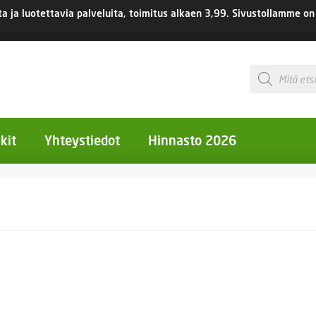
 ja luotettavia palveluita, toimitus
alkaen 3,99.
Sivustollamme on 
Products
search
kit
Yhteystiedot
Hinnasto 2026
otiset kukat
otiset kukat
uotiset kukat
eokset
Ruukut