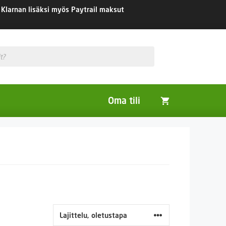
Klarnan lisäksi myös Paytrail maksut
Oma tili
Huonekasvit
Nurmikon siemenet
Viherlannoitus- ja maisemointikasvit