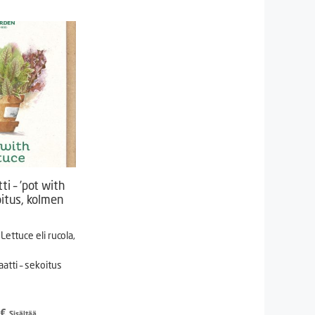
i – ’pot with
oitus, kolmen
Lettuce eli rucola,
atti – sekoitus
eräinen
Nykyinen
€
Sisältää