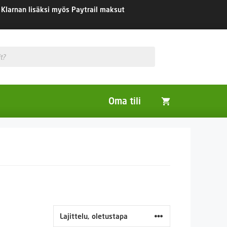
Klarnan lisäksi myös Paytrail maksut
Oma tili
Huonekasvit
Nurmikon siemenet
Viherlannoitus- ja maisemointikasvit