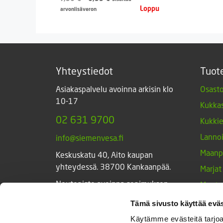
hinta
hinta
arvonlisäveron
oli:
on:
7,50 €.
0,99 €.
Yhteystiedot
Tuot
Asiakaspalvelu avoinna arkisin klo
Osasto
10-17
Kukkas
02 631 9700
Kukki
Lannoi
info@siemenvesa.fi
Maanp
Keskuskatu 40, Aito kaupan
yhteydessä. 38700 Kankaanpää.
Marjat
Noutopiste avoinna sopimuksen
Muut 
mukaan ja arkisin 10-17.
Muut 
Tämä sivusto käyttää eväs
Facebook
Instagram
Sieme
Käytämme evästeitä tarjoa