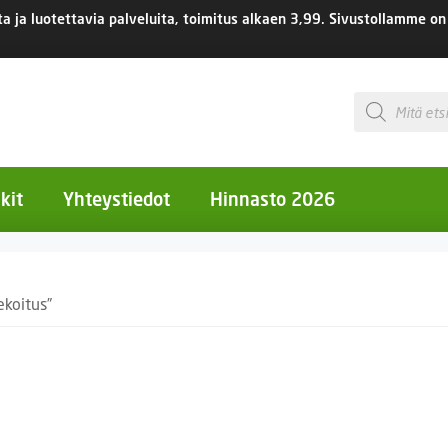
 ja luotettavia palveluita, toimitus
alkaen 3,99.
Sivustollamme on 
Products
search
kit
Yhteystiedot
Hinnasto 2026
otiset kukat
ekoitus”
otiset kukat
uotiset kukat
eokset
Ruukut