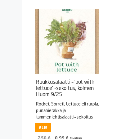
Ruukkusalaatti – ’pot with
lettuce’ -sekoitus, kolmen
Huom 9/25
Rocket, Sorretl, Lettuce eli rucola,
punahierakka ja
tammenlehtisalaatti – sekoitus
ALE!
Alkuperäinen
Nykyinen
7,50
€
0,99
€
Sisältää